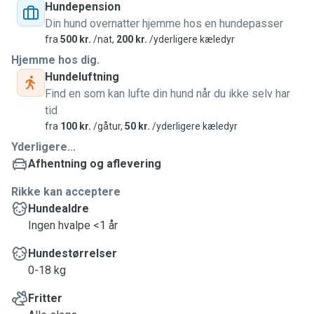
Hundepension
Din hund overnatter hjemme hos en hundepasser
fra
500 kr.
/nat,
200 kr.
/yderligere kæledyr
Hjemme hos dig.
Hundeluftning
Find en som kan lufte din hund når du ikke selv har
tid
fra
100 kr.
/gåtur,
50 kr.
/yderligere kæledyr
Yderligere...
Afhentning og aflevering
Rikke kan acceptere
Hundealdre
Ingen hvalpe <1 år
Hundestørrelser
0-18 kg
Fritter