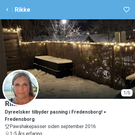
Rikke
R
1/5
Rikke
Dyreelsker tilbyder pasning i Fredensborg!
Fredensborg
Pawshakepasser siden september 2016
1-5 års erfaring