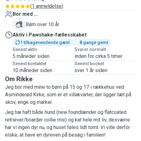
(
1 anmeldelse
)
Bor med ...
Børn over 10 år
Aktiv i Pawshake-fællesskabet
1 tilbagevendende gæst
8 gange gemt
Senest aktiv
Svarer normalt
5 måneder siden
inden for cirka 5 timer
Senest kontaktet
Senest booket
10 måneder siden
over 1 år siden
Om Rikke
Jeg bor med mine to børn på 15 og 17 i rækkehus ved
Asminderød Kirke, som er et villakvarter, der ligger tæt på
skov, enge og marker.
Jeg har haft både hund (new foundlænder og flatcoated
retriever/boarder collie mix) og kat hele mit liv, desværre
har vi ingen dyr nu, og huset føles lidt tomt. Vi ville derfor
elske, at have en dyreven på besøg i familien!