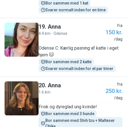
Bor sammen med 1 kat
Svarer normalt inden for en time
19
.
Anna
fra
150 kr.
4.4 km - Odense
A
/dag
Odense C: Kærlig pasning af katte i eget
hjem 🐱
Bor sammen med 2 katte
Svarer normalt inden for et par timer
20
.
Anna
fra
250 kr.
1.6 km
A
/dag
Frisk og dyreglad ung kvinde!
Bor sammen med 3 hunde
Bor sammen med Shih tzu + Malteser  
Chika 