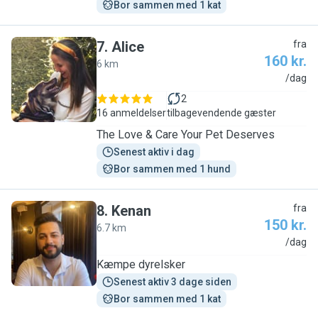
Bor sammen med 1 kat
7
.
Alice
fra
160 kr.
6 km
A
/dag
2
16 anmeldelser
tilbagevendende gæster
The Love & Care Your Pet Deserves
Senest aktiv i dag
Bor sammen med 1 hund
8
.
Kenan
fra
150 kr.
6.7 km
K
/dag
Kæmpe dyrelsker
Senest aktiv 3 dage siden
Bor sammen med 1 kat