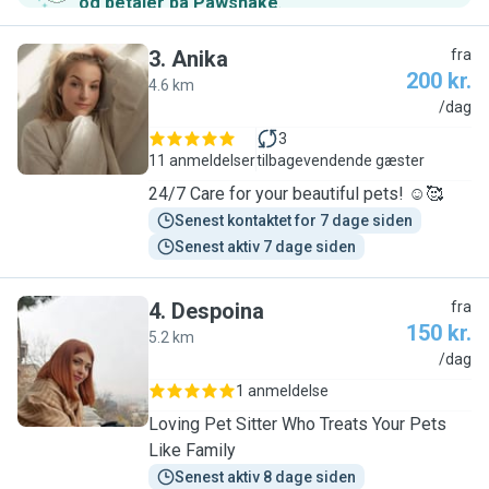
og betaler på Pawshake
.
3
.
Anika
fra
200 kr.
4.6 km
A
/dag
3
11 anmeldelser
tilbagevendende gæster
24/7 Care for your beautiful pets! ☺️🥰
Senest kontaktet for 7 dage siden
Senest aktiv 7 dage siden
4
.
Despoina
fra
150 kr.
5.2 km
D
/dag
1 anmeldelse
Loving Pet Sitter Who Treats Your Pets
Like Family
Senest aktiv 8 dage siden