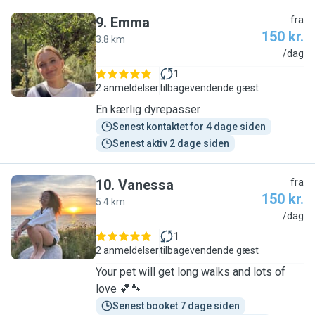
9
.
Emma
fra
150 kr.
3.8 km
E
/dag
1
2 anmeldelser
tilbagevendende gæst
En kærlig dyrepasser
Senest kontaktet for 4 dage siden
Senest aktiv 2 dage siden
10
.
Vanessa
fra
150 kr.
5.4 km
V
/dag
1
2 anmeldelser
tilbagevendende gæst
Your pet will get long walks and lots of
love 💕🐾
Senest booket 7 dage siden