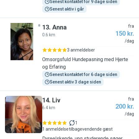
Senest kontaktet for 9 dage siden
Senest aktiv i går
13
.
Anna
fra
150 kr.
0.6 km
A
/dag
3 anmeldelser
Omsorgsfuld Hundepasning med Hjerte
og Erfaring
Senest kontaktet for 6 dage siden
Senest aktiv 3 dage siden
14
.
Liv
fra
200 kr.
6.4 km
L
/dag
1
1 anmeldelse
tilbagevendende gæst
Dyreelskende, ung studerende søger