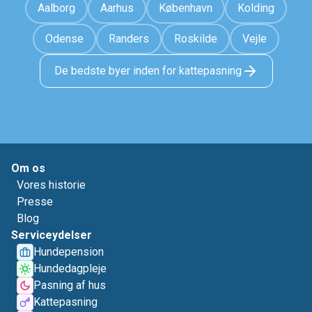
Aalborg
Aarhus
København
Kolding
Odense
Randers
Roskilde
Vejle
De bedste byer inden for kattepasning
Om os
Vores historie
Presse
Blog
Serviceydelser
Hundepension
Hundedagpleje
Pasning af hus
Kattepasning