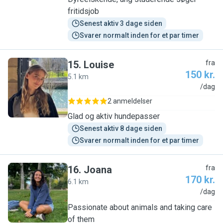
fritidsjob
Senest aktiv 3 dage siden
Svarer normalt inden for et par timer
15
.
Louise
fra
150 kr.
5.1 km
L
/dag
2 anmeldelser
Glad og aktiv hundepasser
Senest aktiv 8 dage siden
Svarer normalt inden for et par timer
16
.
Joana
fra
170 kr.
6.1 km
J
/dag
Passionate about animals and taking care
of them