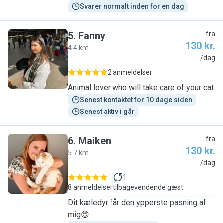
Svarer normalt inden for en dag
5
.
Fanny
fra
130 kr.
4.4 km
F
/dag
2 anmeldelser
Animal lover who will take care of your cat
Senest kontaktet for 10 dage siden
Senest aktiv i går
6
.
Maiken
fra
130 kr.
5.7 km
M
/dag
1
8 anmeldelser
tilbagevendende gæst
Dit kæledyr får den ypperste pasning af
mig😍