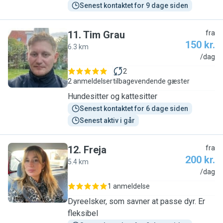
Senest kontaktet for 9 dage siden
11
.
Tim Grau
fra
150 kr.
6.3 km
T
/dag
2
2 anmeldelser
tilbagevendende gæster
Hundesitter og kattesitter
Senest kontaktet for 6 dage siden
Senest aktiv i går
12
.
Freja
fra
200 kr.
5.4 km
F
/dag
1 anmeldelse
Dyreelsker, som savner at passe dyr. Er
fleksibel