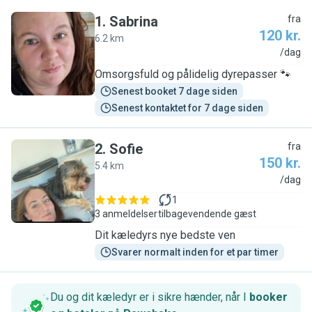
1
.
Sabrina
fra
120 kr.
6.2 km
S
/dag
Omsorgsfuld og pålidelig dyrepasser 🐾
Senest booket 7 dage siden
Senest kontaktet for 7 dage siden
2
.
Sofie
fra
150 kr.
5.4 km
S
/dag
1
3 anmeldelser
tilbagevendende gæst
Dit kæledyrs nye bedste ven
Svarer normalt inden for et par timer
Du og dit kæledyr er i sikre hænder, når I
booker