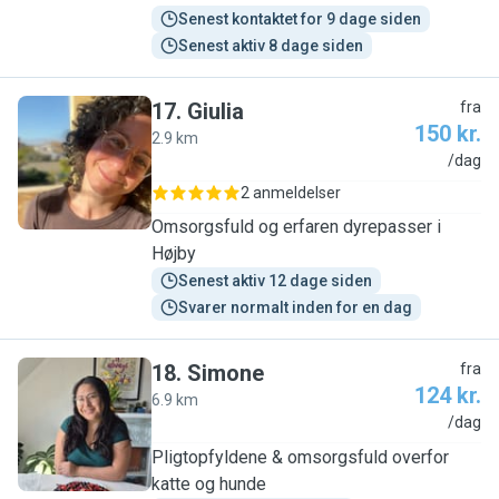
Senest kontaktet for 9 dage siden
Senest aktiv 8 dage siden
17
.
Giulia
fra
150 kr.
2.9 km
G
/dag
2 anmeldelser
Omsorgsfuld og erfaren dyrepasser i
Højby
Senest aktiv 12 dage siden
Svarer normalt inden for en dag
18
.
Simone
fra
124 kr.
6.9 km
S
/dag
Pligtopfyldene & omsorgsfuld overfor
katte og hunde