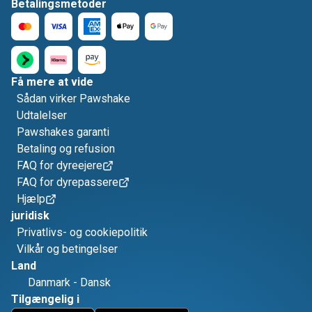
Betalingsmetoder
Få mere at vide
Sådan virker Pawshake
Udtalelser
Pawshakes garanti
Betaling og refusion
FAQ for dyreejere
FAQ for dyrepassere
Hjælp
juridisk
Privatlivs- og cookiepolitik
Vilkår og betingelser
Land
Danmark
-
Dansk
Tilgængelig i