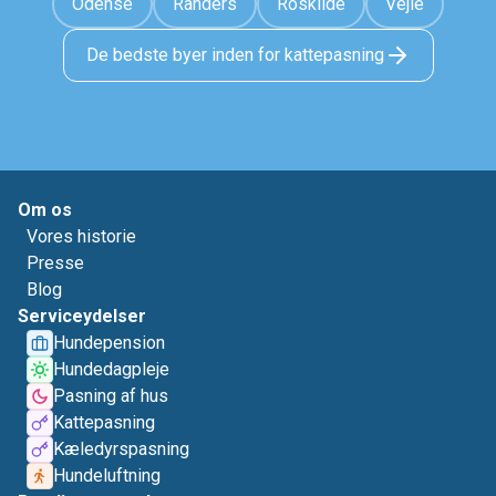
Odense
Randers
Roskilde
Vejle
De bedste byer inden for kattepasning
Om os
Vores historie
Presse
Blog
Serviceydelser
Hundepension
Hundedagpleje
Pasning af hus
Kattepasning
Kæledyrspasning
Hundeluftning