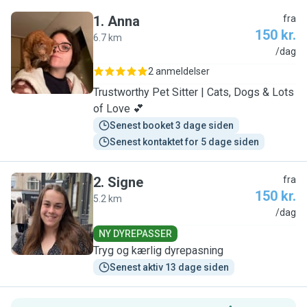
1
.
Anna
fra
150 kr.
6.7 km
A
/dag
2 anmeldelser
Trustworthy Pet Sitter | Cats, Dogs & Lots
of Love 💕
Senest booket 3 dage siden
Senest kontaktet for 5 dage siden
2
.
Signe
fra
150 kr.
5.2 km
S
/dag
NY DYREPASSER
Tryg og kærlig dyrepasning
Senest aktiv 13 dage siden