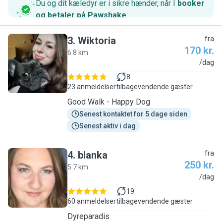
Du og dit kæledyr er i sikre hænder, når I
booker
og betaler på Pawshake
.
3
.
Wiktoria
fra
170 kr.
6.8 km
W
/dag
8
23 anmeldelser
tilbagevendende gæster
Good Walk - Happy Dog
Senest kontaktet for 5 dage siden
Senest aktiv i dag
4
.
blanka
fra
250 kr.
5.7 km
B
/dag
19
60 anmeldelser
tilbagevendende gæster
Dyreparadis