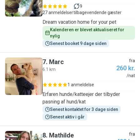
9
27 anmeldelser
tilbagevendende gæster
Dream vacation home for your pet
Kalenderen er blevet aktualiseret for 
nylig
Senest booket 9 dage siden
7
.
Marc
fra
260 kr.
6.1 km
M
/nat
1 anmeldelse
Erfaren hunde/katteejer der tilbyder
pasning af hund/kat
Senest kontaktet for 3 dage siden
Senest aktiv i går
8
.
Mathilde
fra