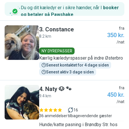
Du og dit kæledyr er i sikre hænder, når I
booker
og betaler på Pawshake
.
3
.
Constance
fra
350 kr.
8.2 km
C
/nat
NY DYREPASSER
Kærlig kæledyrspasser på indre Østerbro
Senest kontaktet for 4 dage siden
Senest aktiv 3 dage siden
4
.
Naty 🐶 🐾
fra
450 kr.
9.4 km
N
/nat
16
36 anmeldelser
tilbagevendende gæster
Hunde/katte pasning i Brøndby Str. hos