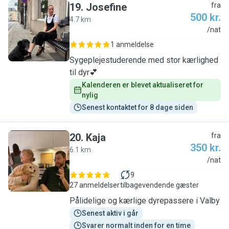
19
.
Josefine
fra
500 kr.
4.7 km
J
/nat
1 anmeldelse
Sygeplejestuderende med stor kærlighed
til dyr💕
Kalenderen er blevet aktualiseret for 
nylig
Senest kontaktet for 8 dage siden
20
.
Kaja
fra
350 kr.
6.1 km
K
/nat
9
27 anmeldelser
tilbagevendende gæster
Pålidelige og kærlige dyrepassere i Valby
Senest aktiv i går
Svarer normalt inden for en time