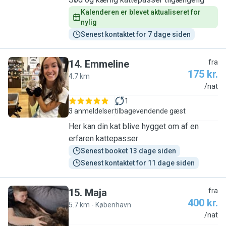
Kalenderen er blevet aktualiseret for 
nylig
Senest kontaktet for 7 dage siden
14
.
Emmeline
fra
175 kr.
4.7 km
E
/nat
1
3 anmeldelser
tilbagevendende gæst
Her kan din kat blive hygget om af en
erfaren kattepasser
Senest booket 13 dage siden
Senest kontaktet for 11 dage siden
15
.
Maja
fra
400 kr.
5.7 km - København
M
/nat