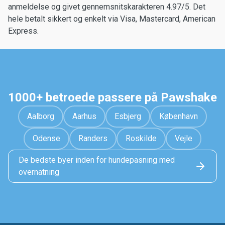
anmeldelse og givet gennemsnitskarakteren 4.97/5. Det
hele betalt sikkert og enkelt via Visa, Mastercard, American
Express.
1000+ betroede passere på Pawshake
Aalborg
Aarhus
Esbjerg
København
Odense
Randers
Roskilde
Vejle
De bedste byer inden for hundepasning med
overnatning