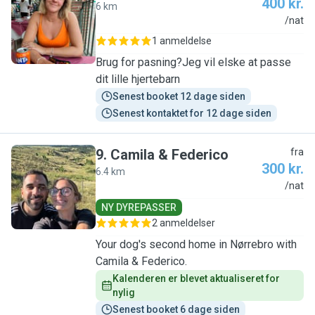
400 kr.
6 km
M
/nat
1 anmeldelse
Brug for pasning?Jeg vil elske at passe
dit lille hjertebarn
Senest booket 12 dage siden
Senest kontaktet for 12 dage siden
9
.
Camila & Federico
fra
300 kr.
6.4 km
C
/nat
NY DYREPASSER
2 anmeldelser
Your dog's second home in Nørrebro with
Camila & Federico.
Kalenderen er blevet aktualiseret for 
nylig
Senest booket 6 dage siden