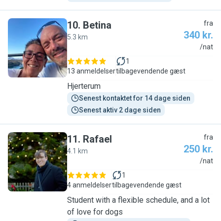
10
.
Betina
fra
340 kr.
5.3 km
B
/nat
1
13 anmeldelser
tilbagevendende gæst
Hjerterum
Senest kontaktet for 14 dage siden
Senest aktiv 2 dage siden
11
.
Rafael
fra
250 kr.
4.1 km
R
/nat
1
4 anmeldelser
tilbagevendende gæst
Student with a flexible schedule, and a lot
of love for dogs