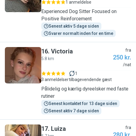
1 anmeldelse
Experienced Dog Sitter Focused on
Positive Reinforcement
Senest aktiv 5 dage siden
Svarer normalt inden for en time
16
.
Victoria
fra
250 kr.
5.8 km
V
/nat
1
3 anmeldelser
tilbagevendende gæst
Pålidelig og kærlig dyreelsker med faste
rutiner
Senest kontaktet for 13 dage siden
Senest aktiv 7 dage siden
17
.
Luiza
fra
280 kr.