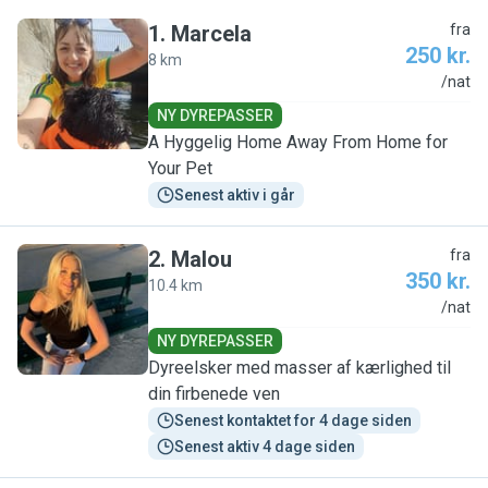
1
.
Marcela
fra
250 kr.
8 km
M
/nat
NY DYREPASSER
A Hyggelig Home Away From Home for
Your Pet
Senest aktiv i går
2
.
Malou
fra
350 kr.
10.4 km
M
/nat
NY DYREPASSER
Dyreelsker med masser af kærlighed til
din firbenede ven
Senest kontaktet for 4 dage siden
Senest aktiv 4 dage siden