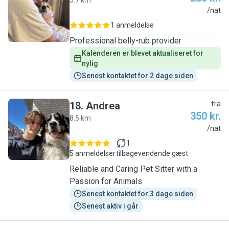
5.7 km
L
/nat
1 anmeldelse
Professional belly-rub provider
Kalenderen er blevet aktualiseret for 
nylig
Senest kontaktet for 2 dage siden
18
.
Andrea
fra
350 kr.
8.5 km
A
/nat
1
5 anmeldelser
tilbagevendende gæst
Reliable and Caring Pet Sitter with a
Passion for Animals
Senest kontaktet for 3 dage siden
Senest aktiv i går