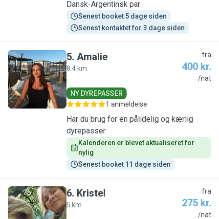
Dansk-Argentinsk par
Senest booket 5 dage siden
Senest kontaktet for 3 dage siden
5
.
Amalie
fra
400 kr.
8.4 km
A
/nat
NY DYREPASSER
1 anmeldelse
Har du brug for en pålidelig og kærlig
dyrepasser
Kalenderen er blevet aktualiseret for 
nylig
Senest booket 11 dage siden
6
.
Kristel
fra
275 kr.
5 km
K
/nat