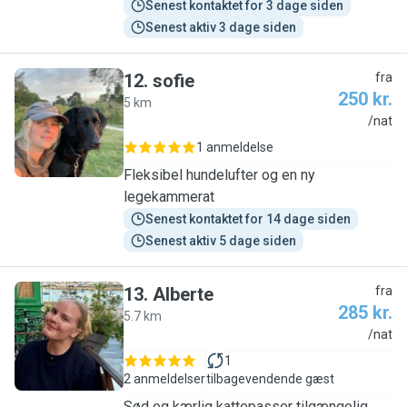
Senest kontaktet for 3 dage siden
Senest aktiv 3 dage siden
12
.
sofie
fra
250 kr.
5 km
S
/nat
1 anmeldelse
Fleksibel hundelufter og en ny
legekammerat
Senest kontaktet for 14 dage siden
Senest aktiv 5 dage siden
13
.
Alberte
fra
285 kr.
5.7 km
A
/nat
1
2 anmeldelser
tilbagevendende gæst
Sød og kærlig kattepasser tilgængelig