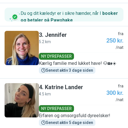
Du og dit kæledyr er i sikre hænder, når I
booker
og betaler på Pawshake
.
3
.
Jennifer
fra
250 kr.
5.2 km
J
/nat
NY DYREPASSER
Kærlig familie med lukket have! 🐶🏡☀️
Senest aktiv 3 dage siden
4
.
Katrine Lander
fra
300 kr.
4.5 km
K
/nat
NY DYREPASSER
Erfaren og omsorgsfuld dyreelsker!
Senest aktiv 5 dage siden