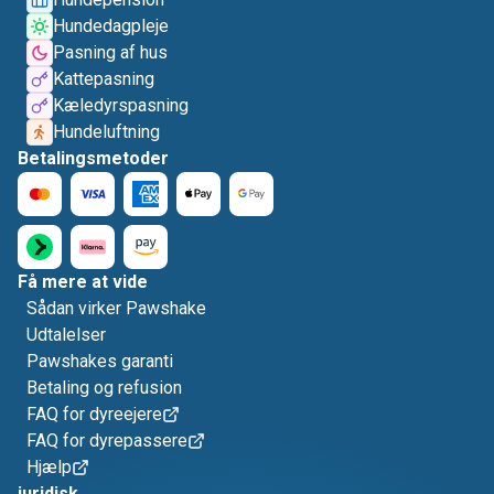
Hundedagpleje
Pasning af hus
Kattepasning
Kæledyrspasning
Hundeluftning
Betalingsmetoder
Få mere at vide
Sådan virker Pawshake
Udtalelser
Pawshakes garanti
Betaling og refusion
FAQ for dyreejere
FAQ for dyrepassere
Hjælp
juridisk