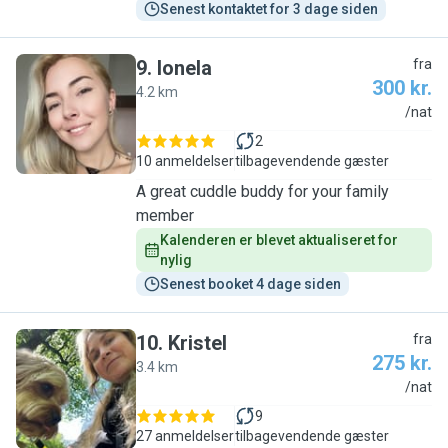
Senest kontaktet for 3 dage siden
9
.
Ionela
fra
300 kr.
4.2 km
I
/nat
2
10 anmeldelser
tilbagevendende gæster
A great cuddle buddy for your family
member
Kalenderen er blevet aktualiseret for 
nylig
Senest booket 4 dage siden
10
.
Kristel
fra
275 kr.
3.4 km
K
/nat
9
27 anmeldelser
tilbagevendende gæster