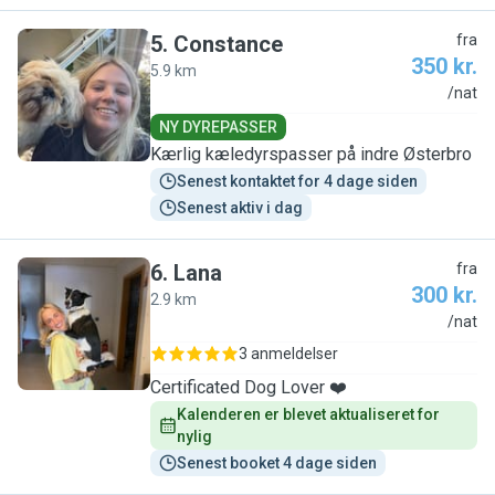
5
.
Constance
fra
350 kr.
5.9 km
C
/nat
NY DYREPASSER
Kærlig kæledyrspasser på indre Østerbro
Senest kontaktet for 4 dage siden
Senest aktiv i dag
6
.
Lana
fra
300 kr.
2.9 km
L
/nat
3 anmeldelser
Certificated Dog Lover ❤️
Kalenderen er blevet aktualiseret for 
nylig
Senest booket 4 dage siden