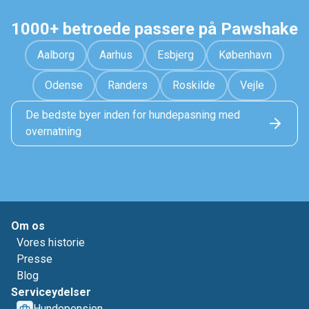
1000+ betroede passere på Pawshake
Aalborg
Aarhus
Esbjerg
København
Odense
Randers
Roskilde
Vejle
De bedste byer inden for hundepasning med
overnatning
Om os
Vores historie
Presse
Blog
Serviceydelser
Hundepension