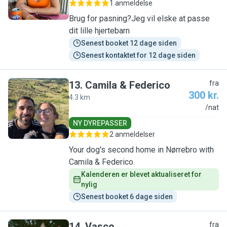
1 anmeldelse
Brug for pasning?Jeg vil elske at passe
dit lille hjertebarn
Senest booket 12 dage siden
Senest kontaktet for 12 dage siden
13
.
Camila & Federico
fra
300 kr.
4.3 km
C
/nat
NY DYREPASSER
2 anmeldelser
Your dog's second home in Nørrebro with
Camila & Federico.
Kalenderen er blevet aktualiseret for 
nylig
Senest booket 6 dage siden
14
.
Vasco
fra