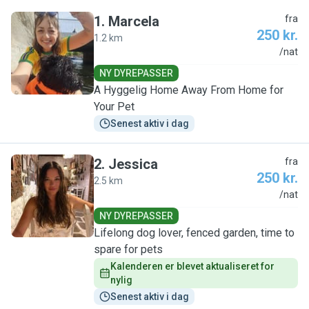
1
.
Marcela
fra
250 kr.
1.2 km
M
/nat
NY DYREPASSER
A Hyggelig Home Away From Home for
Your Pet
Senest aktiv i dag
2
.
Jessica
fra
250 kr.
2.5 km
J
/nat
NY DYREPASSER
Lifelong dog lover, fenced garden, time to
spare for pets
Kalenderen er blevet aktualiseret for 
nylig
Senest aktiv i dag