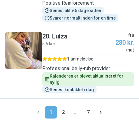
Positive Reinforcement
Senest aktiv 5 dage siden
Svarer normalt inden for en time
20
.
Luiza
fra
280 kr.
5.6 km
L
/nat
1 anmeldelse
Professional belly-rub provider
Kalenderen er blevet aktualiseret for 
nylig
Senest kontaktet i dag
1
2
...
7