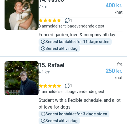
400 kr.
7 km
V
/nat
1
3 anmeldelser
tilbagevendende gæst
Fenced garden, love & company all day
Senest kontaktet for 11 dage siden
Senest aktiv i dag
15
.
Rafael
fra
250 kr.
4.1 km
R
/nat
1
4 anmeldelser
tilbagevendende gæst
Student with a flexible schedule, and a lot
of love for dogs
Senest kontaktet for 3 dage siden
Senest aktiv i dag