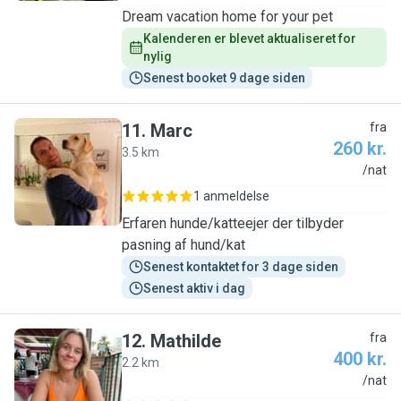
Dream vacation home for your pet
Kalenderen er blevet aktualiseret for 
nylig
Senest booket 9 dage siden
11
.
Marc
fra
260 kr.
3.5 km
M
/nat
1 anmeldelse
Erfaren hunde/katteejer der tilbyder
pasning af hund/kat
Senest kontaktet for 3 dage siden
Senest aktiv i dag
12
.
Mathilde
fra
400 kr.
2.2 km
M
/nat