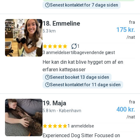
Senest kontaktet for 7 dage siden
18
.
Emmeline
fra
175 kr.
5.3 km
E
/nat
1
3 anmeldelser
tilbagevendende gæst
Her kan din kat blive hygget om af en
erfaren kattepasser
Senest booket 13 dage siden
Senest kontaktet for 11 dage siden
19
.
Maja
fra
400 kr.
5.8 km - København
M
/nat
1 anmeldelse
Experienced Dog Sitter Focused on