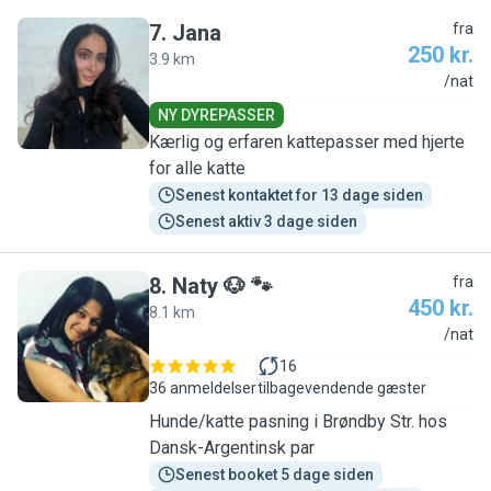
7
.
Jana
fra
250 kr.
3.9 km
J
/nat
NY DYREPASSER
Kærlig og erfaren kattepasser med hjerte
for alle katte
Senest kontaktet for 13 dage siden
Senest aktiv 3 dage siden
8
.
Naty 🐶 🐾
fra
450 kr.
8.1 km
N
/nat
16
36 anmeldelser
tilbagevendende gæster
Hunde/katte pasning i Brøndby Str. hos
Dansk-Argentinsk par
Senest booket 5 dage siden