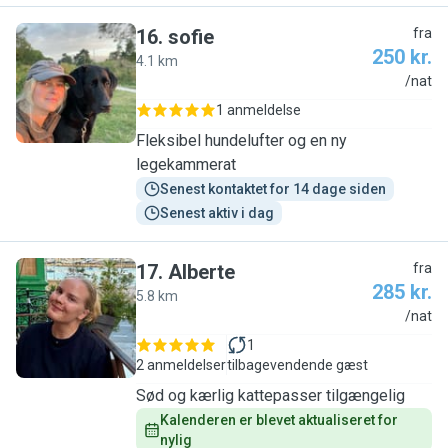
16
.
sofie
fra
250 kr.
4.1 km
S
/nat
1 anmeldelse
Fleksibel hundelufter og en ny
legekammerat
Senest kontaktet for 14 dage siden
Senest aktiv i dag
17
.
Alberte
fra
285 kr.
5.8 km
A
/nat
1
2 anmeldelser
tilbagevendende gæst
Sød og kærlig kattepasser tilgængelig
Kalenderen er blevet aktualiseret for 
nylig