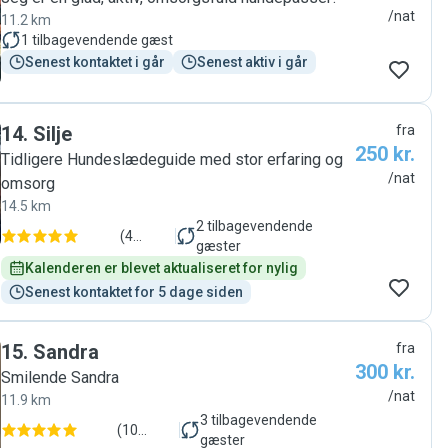
/nat
11.2 km
1
tilbagevendende gæst
Senest kontaktet i går
Senest aktiv i går
14
.
Silje
fra
250 kr.
Tidligere Hundeslædeguide med stor erfaring og
/nat
omsorg
14.5 km
2
tilbagevendende
(
4
gæster
anmeldelser
)
Kalenderen er blevet aktualiseret for nylig
Senest kontaktet for 5 dage siden
15
.
Sandra
fra
300 kr.
Smilende Sandra
/nat
11.9 km
3
tilbagevendende
(
10
gæster