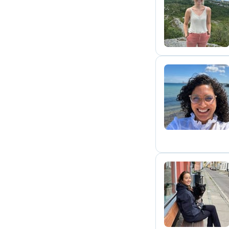
L
S
L