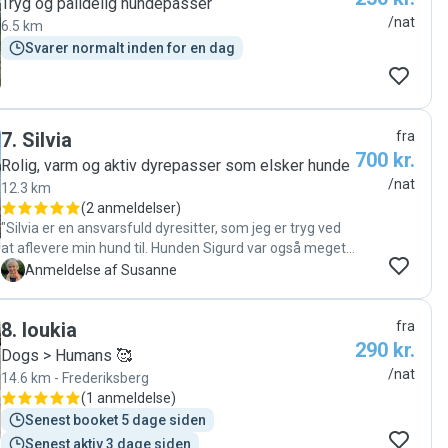
Tryg og pålidelig hundepasser
/nat
6.5 km
Svarer normalt inden for en dag
7
.
Silvia
fra
700 kr.
Rolig, varm og aktiv dyrepasser som elsker hunde
/nat
12.3 km
(
2 anmeldelser
)
"Silvia er en ansvarsfuld dyresitter, som jeg er tryg ved
at aflevere min hund til. Hunden Sigurd var også meget
tilfreds. Susanne Simonsen"
S
Anmeldelse af Susanne
8
.
loukia
fra
290 kr.
Dogs > Humans 🥰
/nat
14.6 km - Frederiksberg
(
1 anmeldelse
)
Senest booket 5 dage siden
Senest aktiv 3 dage siden