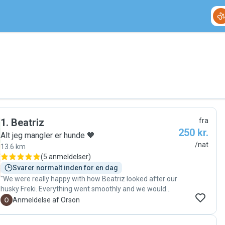
1
.
Beatriz
fra
250 kr.
Alt jeg mangler er hunde 🧡
/nat
13.6 km
(
5 anmeldelser
)
Svarer normalt inden for en dag
"We were really happy with how Beatriz looked after our
husky Freki. Everything went smoothly and we would
have no hesitation leaving Freki with Beatriz again."
O
Anmeldelse af Orson