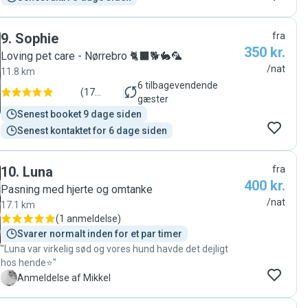
9
.
Sophie
fra
350 kr.
Loving pet care - Nørrebro 🐈‍⬛🐕🐇🦜
/nat
11.8 km
6
tilbagevendende
(
17
gæster
anmeldelser
)
Senest booket 9 dage siden
Senest kontaktet for 6 dage siden
10
.
Luna
fra
400 kr.
Pasning med hjerte og omtanke
/nat
17.1 km
(
1 anmeldelse
)
Svarer normalt inden for et par timer
"Luna var virkelig sød og vores hund havde det dejligt
hos hende⭐️"
M
Anmeldelse af Mikkel