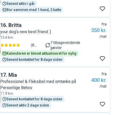
anmeldelser
)
Senest aktiv i går
Bor sammen med 1 hund, 2 katte
16
.
Britta
fra
350 kr.
your dog‘s new best friend :)
/nat
13.4 km
7
tilbagevendende
(
8
gæster
anmeldelser
)
Kalenderen er blevet aktualiseret for nylig
Senest kontaktet for 8 dage siden
17
.
Mia
fra
400 kr.
Professionel & Fleksibel med omtanke på
/nat
Personlige Behov
11.9 km
Senest kontaktet for 8 dage siden
Senest aktiv 2 dage siden