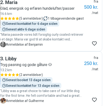
2
.
Maria
fra
500 kr.
Glad, energisk og erfaren hundelufter/passer
/nat
16.6 km
(
5 anmeldelser
)
1
tilbagevendende gæst
Senest kontaktet for 6 dage siden
Senest aktiv 6 dage siden
"Maria passede vores lidt forsigtig curly coated retriever
i et døgn. Maria var god til at skabe kontakt ved
aflevering og det var tydeligt at hunden var glad for
B
Anmeldelse af Benjamin
Maria da vi hentede hende igen. Alt gik glat og
problemfrit! :) "
3
.
Libby
fra
250 kr.
Tryg pasning og gode gåture 🐶
/nat
13.2 km
(
2 anmeldelser
)
Senest booket 13 dage siden
Senest kontaktet for 13 dage siden
"Libby was a great choice to take care of our little dog
for the first time. He felt comfortable and had a great
time! She is super caring. We will definitely use her
G
Anmeldelse af Guilherme
services again ☺️"