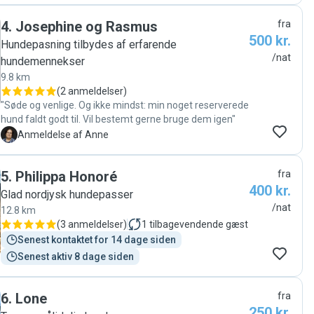
4
.
Josephine og Rasmus
fra
500 kr.
Hundepasning tilbydes af erfarende
/nat
hundemennekser
9.8 km
(
2 anmeldelser
)
"Søde og venlige. Og ikke mindst: min noget reserverede
hund faldt godt til. Vil bestemt gerne bruge dem igen"
A
Anmeldelse af Anne
5
.
Philippa Honoré
fra
400 kr.
Glad nordjysk hundepasser
/nat
12.8 km
(
3 anmeldelser
)
1
tilbagevendende gæst
Senest kontaktet for 14 dage siden
Senest aktiv 8 dage siden
6
.
Lone
fra
250 kr.