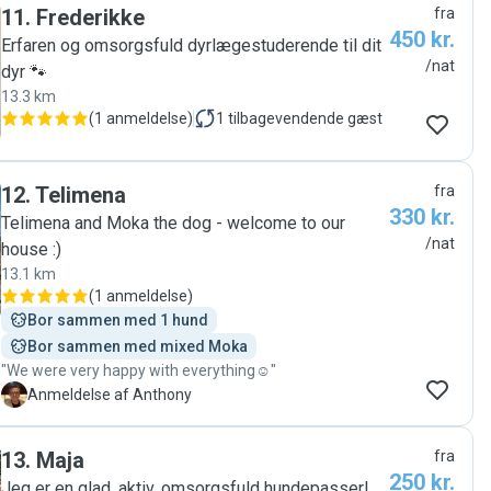
11
.
Frederikke
fra
450 kr.
Erfaren og omsorgsfuld dyrlægestuderende til dit
/nat
dyr 🐾
13.3 km
(
1 anmeldelse
)
1
tilbagevendende gæst
12
.
Telimena
fra
330 kr.
Telimena and Moka the dog - welcome to our
/nat
house :)
13.1 km
(
1 anmeldelse
)
Bor sammen med 1 hund
Bor sammen med mixed Moka
"We were very happy with everything☺️"
A
Anmeldelse af Anthony
13
.
Maja
fra
250 kr.
Jeg er en glad, aktiv, omsorgsfuld hundepasser!