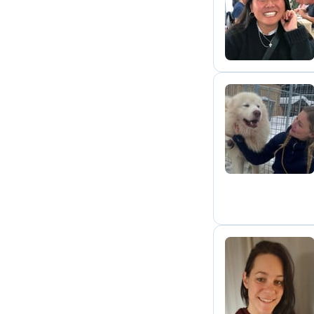
M
S
S