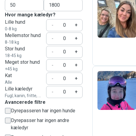
Hvor mange kæledyr?
M
Lille hund
-
+
0-8 kg
Mellemstor hund
-
+
8-18 kg
Stor hund
-
+
18-45 kg
Meget stor hund
-
+
+45 kg
Kat
-
+
Alle
L
Lille kæledyr
-
+
Fugl, kanin, fritte, ...
Avancerede filtre
Dyrepasseren har ingen hunde
Dyrepasser har ingen andre
kæledyr