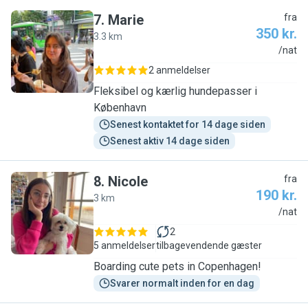
7
.
Marie
fra
350 kr.
3.3 km
M
/nat
2 anmeldelser
Fleksibel og kærlig hundepasser i
København
Senest kontaktet for 14 dage siden
Senest aktiv 14 dage siden
8
.
Nicole
fra
190 kr.
3 km
N
/nat
2
5 anmeldelser
tilbagevendende gæster
Boarding cute pets in Copenhagen!
Svarer normalt inden for en dag