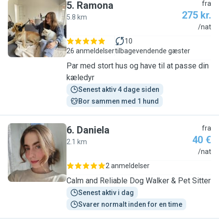
5
.
Ramona
fra
275 kr.
5.8 km
R
/nat
10
26 anmeldelser
tilbagevendende gæster
Par med stort hus og have til at passe din
kæledyr
Senest aktiv 4 dage siden
Bor sammen med 1 hund
6
.
Daniela
fra
40 €
2.1 km
D
/nat
2 anmeldelser
Calm and Reliable Dog Walker & Pet Sitter
Senest aktiv i dag
Svarer normalt inden for en time