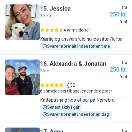
15
.
Jessica
fra
250 kr.
1.3 km
J
/nat
4 anmeldelser
Kærlig og ansvarsfuld hundesitter/lufter
Svarer normalt inden for en time
16
.
Alexandra & Jonatan
fra
250 kr.
2 km
A
/nat
2
6 anmeldelser
tilbagevendende gæster
Kattepasning hos et par på Nørrebro
Senest aktiv i går
Svarer normalt inden for en dag
17
.
Anna
fra