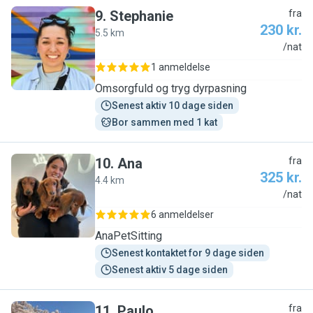
9
.
Stephanie
fra
230 kr.
5.5 km
S
/nat
1 anmeldelse
Omsorgfuld og tryg dyrpasning
Senest aktiv 10 dage siden
Bor sammen med 1 kat
10
.
Ana
fra
325 kr.
4.4 km
A
/nat
6 anmeldelser
AnaPetSitting
Senest kontaktet for 9 dage siden
Senest aktiv 5 dage siden
11
.
Paulo
fra