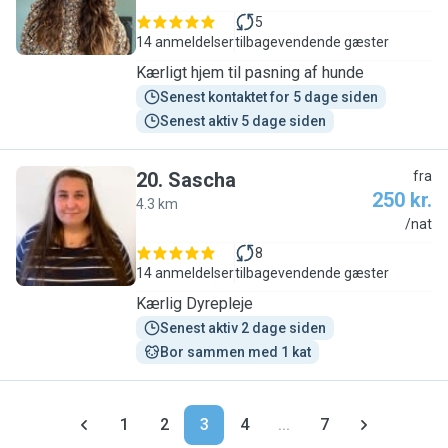
5
14 anmeldelser
tilbagevendende gæster
Kærligt hjem til pasning af hunde
Senest kontaktet for 5 dage siden
Senest aktiv 5 dage siden
20
.
Sascha
fra
250 kr.
4.3 km
S
/nat
8
14 anmeldelser
tilbagevendende gæster
Kærlig Dyrepleje
Senest aktiv 2 dage siden
Bor sammen med 1 kat
1
2
3
4
...
7