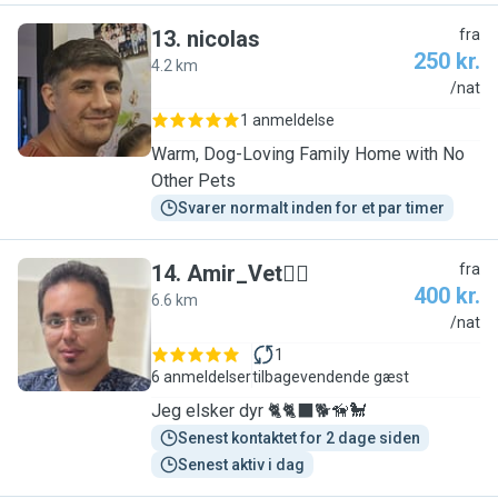
13
.
nicolas
fra
250 kr.
4.2 km
N
/nat
1 anmeldelse
Warm, Dog-Loving Family Home with No
Other Pets
Svarer normalt inden for et par timer
14
.
Amir_Vet🧑‍⚕️
fra
400 kr.
6.6 km
A
/nat
1
6 anmeldelser
tilbagevendende gæst
Jeg elsker dyr 🐈🐈‍⬛🐕🦮🐩
Senest kontaktet for 2 dage siden
Senest aktiv i dag