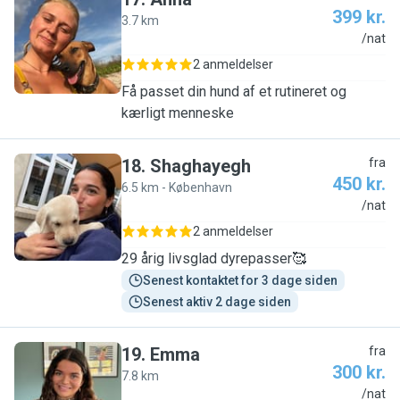
399 kr.
3.7 km
A
/nat
2 anmeldelser
Få passet din hund af et rutineret og
kærligt menneske
18
.
Shaghayegh
fra
450 kr.
6.5 km - København
S
/nat
2 anmeldelser
29 årig livsglad dyrepasser🥰
Senest kontaktet for 3 dage siden
Senest aktiv 2 dage siden
19
.
Emma
fra
300 kr.
7.8 km
E
/nat