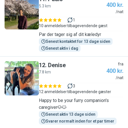
400 kr.
5.3 km
P
/nat
1
10 anmeldelser
tilbagevendende gæst
Par der tager sig af dit kæledyr
Senest kontaktet for 13 dage siden
Senest aktiv i dag
12
.
Denise
fra
400 kr.
7.8 km
D
/nat
3
12 anmeldelser
tilbagevendende gæster
Happy to be your furry companion's
caregiver🐶🐱
Senest aktiv 13 dage siden
Svarer normalt inden for et par timer