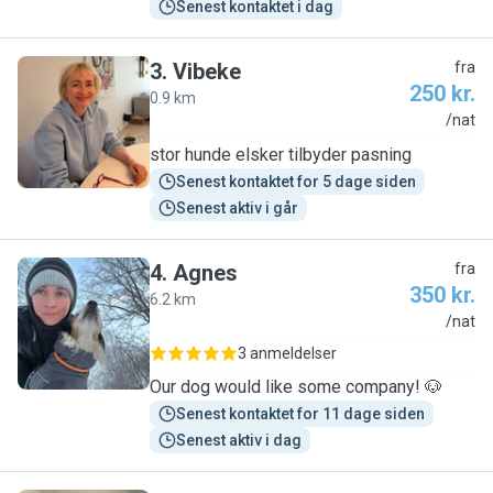
Senest kontaktet i dag
3
.
Vibeke
fra
250 kr.
0.9 km
V
/nat
stor hunde elsker tilbyder pasning
Senest kontaktet for 5 dage siden
Senest aktiv i går
4
.
Agnes
fra
350 kr.
6.2 km
A
/nat
3 anmeldelser
Our dog would like some company! 🐶
Senest kontaktet for 11 dage siden
Senest aktiv i dag