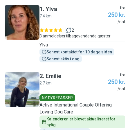
1
.
Ylva
fra
250 kr.
7.4 km
Y
/nat
2
3 anmeldelser
tilbagevendende gæster
Ylva
Senest kontaktet for 10 dage siden
Senest aktiv i dag
2
.
Emilie
fra
250 kr.
2.7 km
E
/nat
NY DYREPASSER
Active International Couple Offering
Loving Dog Care
Kalenderen er blevet aktualiseret for 
nylig