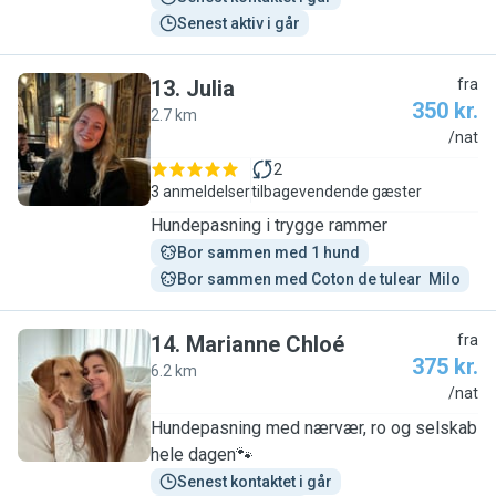
Senest aktiv i går
13
.
Julia
fra
350 kr.
2.7 km
J
/nat
2
3 anmeldelser
tilbagevendende gæster
Hundepasning i trygge rammer
Bor sammen med 1 hund
Bor sammen med Coton de tulear  Milo
14
.
Marianne Chloé
fra
375 kr.
6.2 km
M
/nat
Hundepasning med nærvær, ro og selskab
hele dagen🐾
Senest kontaktet i går