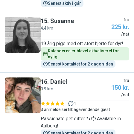
Senest aktiv i går
15
.
Susanne
fra
225 kr.
4.4 km
S
/nat
19 årig pige med ett stort hjerte for dyr!
Kalenderen er blevet aktualiseret for 
nylig
Senest kontaktet for 2 dage siden
16
.
Daniel
fra
150 kr.
0.9 km
D
/nat
1
3 anmeldelser
tilbagevendende gæst
Passionate pet sitter 🐾🙃 Available in
Aalborg!
Senest kontaktet for 2 dage siden