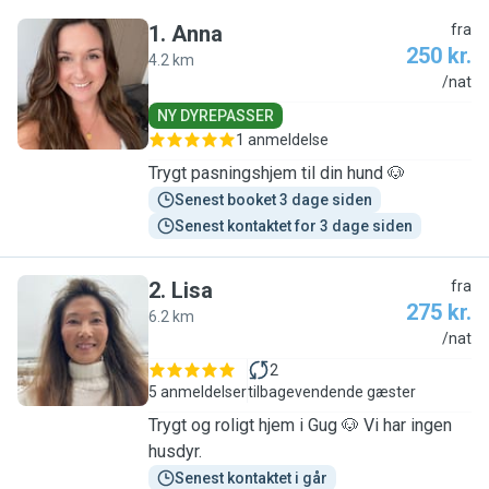
1
.
Anna
fra
250 kr.
4.2 km
A
/nat
NY DYREPASSER
1 anmeldelse
Trygt pasningshjem til din hund 🐶
Senest booket 3 dage siden
Senest kontaktet for 3 dage siden
2
.
Lisa
fra
275 kr.
6.2 km
L
/nat
2
5 anmeldelser
tilbagevendende gæster
Trygt og roligt hjem i Gug 🐶 Vi har ingen
husdyr.
Senest kontaktet i går