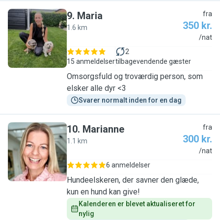
9
.
Maria
fra
350 kr.
1.6 km
M
/nat
2
15 anmeldelser
tilbagevendende gæster
Omsorgsfuld og troværdig person, som
elsker alle dyr <3
Svarer normalt inden for en dag
10
.
Marianne
fra
300 kr.
1.1 km
M
/nat
6 anmeldelser
Hundeelskeren, der savner den glæde,
kun en hund kan give!
Kalenderen er blevet aktualiseret for 
nylig