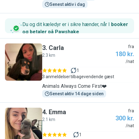
Senest aktiv i dag
Du og dit kæledyr er i sikre hænder, når I
booker
og betaler på Pawshake
.
3
.
Carla
fra
180 kr.
2.3 km
C
/nat
1
3 anmeldelser
tilbagevendende gæst
Animals Always Come First❤️
Senest aktiv 14 dage siden
4
.
Emma
fra
300 kr.
2.1 km
E
/nat
1