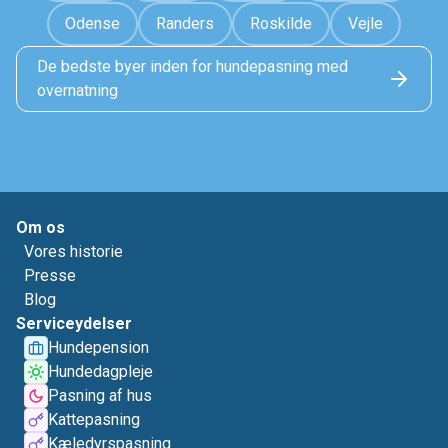
Odense
Randers
Roskilde
Vejle
De bedste byer inden for hundepasning med
overnatning
Om os
Vores historie
Presse
Blog
Serviceydelser
Hundepension
Hundedagpleje
Pasning af hus
Kattepasning
Kæledyrspasning