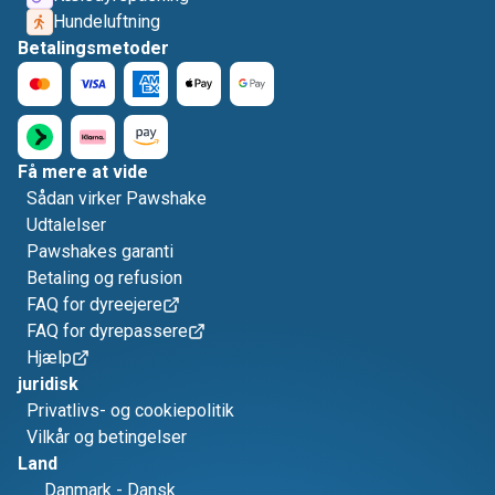
Hundeluftning
Betalingsmetoder
Få mere at vide
Sådan virker Pawshake
Udtalelser
Pawshakes garanti
Betaling og refusion
FAQ for dyreejere
FAQ for dyrepassere
Hjælp
juridisk
Privatlivs- og cookiepolitik
Vilkår og betingelser
Land
Danmark
-
Dansk