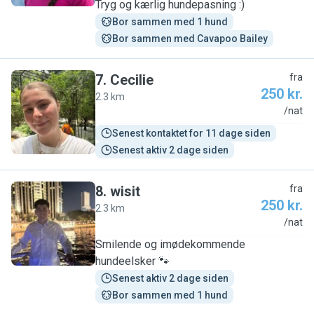
Tryg og kærlig hundepasning :)
Bor sammen med 1 hund
Bor sammen med Cavapoo Bailey
7
.
Cecilie
fra
250 kr.
2.3 km
C
/nat
Senest kontaktet for 11 dage siden
Senest aktiv 2 dage siden
8
.
wisit
fra
250 kr.
2.3 km
W
/nat
Smilende og imødekommende
hundeelsker 🐾
Senest aktiv 2 dage siden
Bor sammen med 1 hund