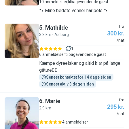
10 anmeldelser
tilbagevendende gæst
🐾 Mine bedste venner har pels 🐾
5
.
Mathilde
fra
300 kr.
3.3 km - Aalborg
M
/nat
1
6 anmeldelser
tilbagevendende gæst
Kæmpe dyreelsker og altid klar på lange
gåture🐕‍🦺
Senest kontaktet for 14 dage siden
Senest aktiv 3 dage siden
6
.
Marie
fra
295 kr.
2.9 km
M
/nat
4 anmeldelser