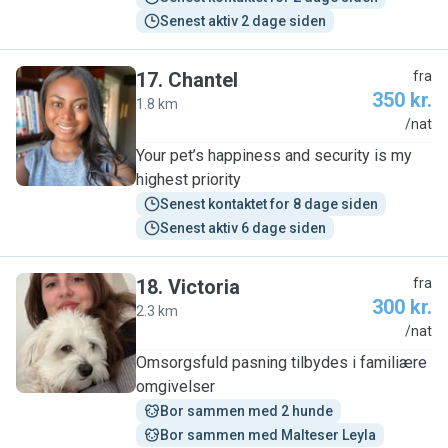
Senest aktiv 2 dage siden
17
.
Chantel
fra
350 kr.
1.8 km
C
/nat
Your pet’s happiness and security is my
highest priority
Senest kontaktet for 8 dage siden
Senest aktiv 6 dage siden
18
.
Victoria
fra
300 kr.
2.3 km
V
/nat
Omsorgsfuld pasning tilbydes i familiære
omgivelser
Bor sammen med 2 hunde
Bor sammen med Malteser Leyla