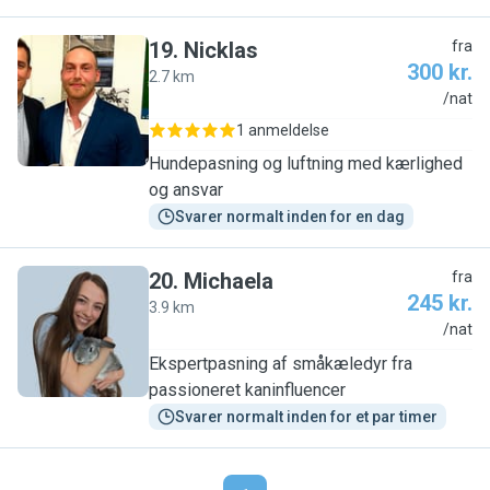
19
.
Nicklas
fra
300 kr.
2.7 km
N
/nat
1 anmeldelse
Hundepasning og luftning med kærlighed
og ansvar
Svarer normalt inden for en dag
20
.
Michaela
fra
245 kr.
3.9 km
M
/nat
Ekspertpasning af småkæledyr fra
passioneret kaninfluencer
Svarer normalt inden for et par timer