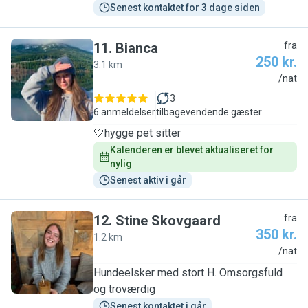
Senest kontaktet for 3 dage siden
11
.
Bianca
fra
250 kr.
3.1 km
B
/nat
3
6 anmeldelser
tilbagevendende gæster
🤍hygge pet sitter
Kalenderen er blevet aktualiseret for 
nylig
Senest aktiv i går
12
.
Stine Skovgaard
fra
350 kr.
1.2 km
S
/nat
Hundeelsker med stort H. Omsorgsfuld
og troværdig
Senest kontaktet i går