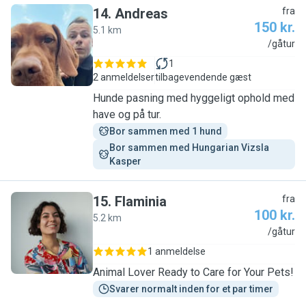
14
.
Andreas
fra
150 kr.
5.1 km
A
/gåtur
1
2 anmeldelser
tilbagevendende gæst
Hunde pasning med hyggeligt ophold med
have og på tur.
Bor sammen med 1 hund
Bor sammen med Hungarian Vizsla  
Kasper
15
.
Flaminia
fra
100 kr.
5.2 km
F
/gåtur
1 anmeldelse
Animal Lover Ready to Care for Your Pets!
Svarer normalt inden for et par timer