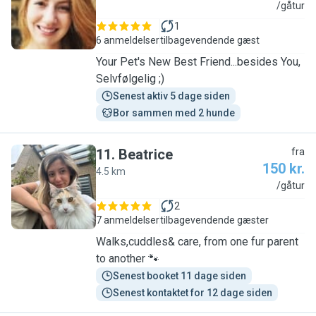
E
/gåtur
1
6 anmeldelser
tilbagevendende gæst
Your Pet's New Best Friend...besides You,
Selvfølgelig ;)
Senest aktiv 5 dage siden
Bor sammen med 2 hunde
11
.
Beatrice
fra
150 kr.
4.5 km
B
/gåtur
2
7 anmeldelser
tilbagevendende gæster
Walks,cuddles& care, from one fur parent
to another 🐾
Senest booket 11 dage siden
Senest kontaktet for 12 dage siden