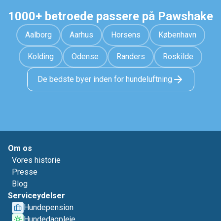
1000+ betroede passere på Pawshake
Aalborg
Aarhus
Horsens
København
Kolding
Odense
Randers
Roskilde
De bedste byer inden for hundeluftning
Om os
Vores historie
Presse
Blog
Serviceydelser
Hundepension
Hundedagpleje