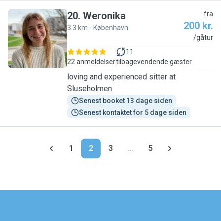
20
.
Weronika
fra
200 kr.
3.3 km - København
W
/gåtur
11
22 anmeldelser
tilbagevendende gæster
loving and experienced sitter at
Sluseholmen
Senest booket 13 dage siden
Senest kontaktet for 5 dage siden
1
2
3
...
5