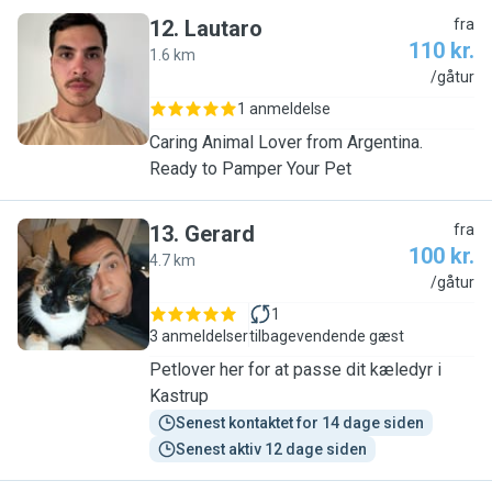
12
.
Lautaro
fra
110 kr.
1.6 km
L
/gåtur
1 anmeldelse
Caring Animal Lover from Argentina.
Ready to Pamper Your Pet
13
.
Gerard
fra
100 kr.
4.7 km
G
/gåtur
1
3 anmeldelser
tilbagevendende gæst
Petlover her for at passe dit kæledyr i
Kastrup
Senest kontaktet for 14 dage siden
Senest aktiv 12 dage siden