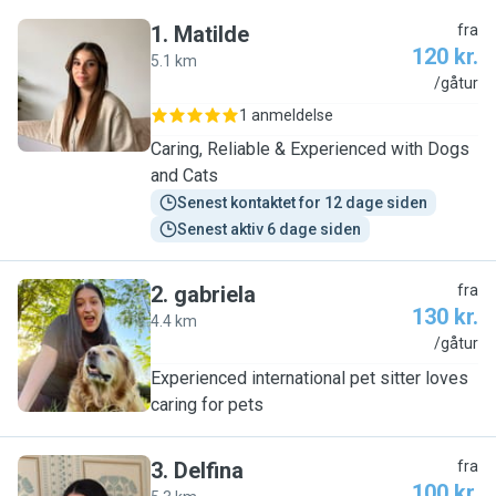
1
.
Matilde
fra
120 kr.
5.1 km
M
/gåtur
1 anmeldelse
Caring, Reliable & Experienced with Dogs
and Cats
Senest kontaktet for 12 dage siden
Senest aktiv 6 dage siden
2
.
gabriela
fra
130 kr.
4.4 km
G
/gåtur
Experienced international pet sitter loves
caring for pets
3
.
Delfina
fra
100 kr.