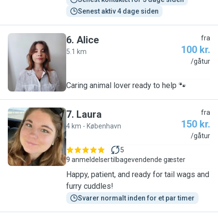
Senest aktiv 4 dage siden
6
.
Alice
fra
100 kr.
5.1 km
A
/gåtur
Caring animal lover ready to help 🐾
7
.
Laura
fra
150 kr.
4 km - København
L
/gåtur
5
9 anmeldelser
tilbagevendende gæster
Happy, patient, and ready for tail wags and
furry cuddles!
Svarer normalt inden for et par timer