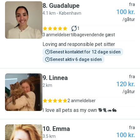
8
.
Guadalupe
fra
100 kr.
4.1 km - København
G
/gåtur
1
3 anmeldelser
tilbagevendende gæst
Loving and responsible pet sitter
Senest kontaktet for 12 dage siden
Senest aktiv 6 dage siden
9
.
Linnea
fra
120 kr.
2 km
L
/gåtur
2 anmeldelser
I love all pets as my own 🐕🐈🦔🐇
10
.
Emma
fra
100 kr.
3.5 km