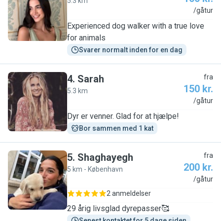
5.3 km
D
/gåtur
Experienced dog walker with a true love
for animals
Svarer normalt inden for en dag
4
.
Sarah
fra
150 kr.
5.3 km
S
/gåtur
Dyr er venner. Glad for at hjælpe!
Bor sammen med 1 kat
5
.
Shaghayegh
fra
200 kr.
5 km - København
S
/gåtur
2 anmeldelser
29 årig livsglad dyrepasser🥰
Senest kontaktet for 5 dage siden