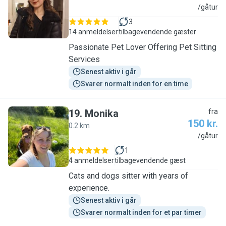
C
/gåtur
3
14 anmeldelser
tilbagevendende gæster
Passionate Pet Lover Offering Pet Sitting
Services
Senest aktiv i går
Svarer normalt inden for en time
19
.
Monika
fra
150 kr.
0.2 km
M
/gåtur
1
4 anmeldelser
tilbagevendende gæst
Cats and dogs sitter with years of
experience.
Senest aktiv i går
Svarer normalt inden for et par timer