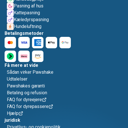
Pasning af hus
Kattepasning
Kæledyrspasning
Hundeluftning
Betalingsmetoder
Få mere at vide
Sådan virker Pawshake
Udtalelser
Pawshakes garanti
Betaling og refusion
FAQ for dyreejere
FAQ for dyrepassere
Hjælp
juridisk
Privatlivs- og cookiepolitik