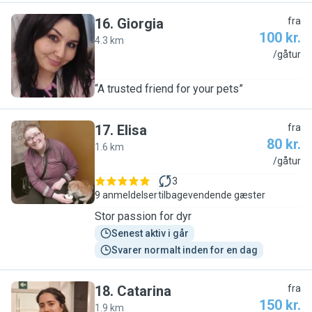
16
.
Giorgia
fra
100 kr.
4.3 km
G
/gåtur
“A trusted friend for your pets”
17
.
Elisa
fra
80 kr.
1.6 km
E
/gåtur
3
9 anmeldelser
tilbagevendende gæster
Stor passion for dyr
Senest aktiv i går
Svarer normalt inden for en dag
18
.
Catarina
fra
150 kr.
1.9 km