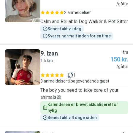
D
/gåtur
2 anmeldelser
Calm and Reliable Dog Walker & Pet Sitter
Senest aktiv i dag
Svarer normalt inden for en time
9
.
Izan
fra
150 kr.
1.6 km
I
/gåtur
1
3 anmeldelser
tilbagevendende gæst
The boy you need to take care of your
animals😄
Kalenderen er blevet aktualiseret for 
nylig
Senest aktiv 4 dage siden