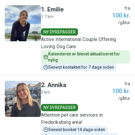
1
.
Emilie
fra
100 kr.
1.7 km
E
/gåtur
NY DYREPASSER
Active International Couple Offering
Loving Dog Care
Kalenderen er blevet aktualiseret for 
nylig
Senest kontaktet for 7 dage siden
2
.
Annika
fra
100 kr.
3 km
A
/gåtur
NY DYREPASSER
Attentive pet care services in
Frederiksberg area!
Senest booket 14 dage siden