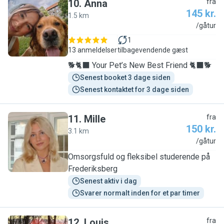
10
.
Anna
fra
145 kr.
1.5 km
A
/gåtur
1
13 anmeldelser
tilbagevendende gæst
🐕🐈‍⬛ Your Pet’s New Best Friend 🐈‍⬛🐕
Senest booket 3 dage siden
Senest kontaktet for 3 dage siden
11
.
Mille
fra
150 kr.
3.1 km
M
/gåtur
Omsorgsfuld og fleksibel studerende på
Frederiksberg
Senest aktiv i dag
Svarer normalt inden for et par timer
12
.
Louis
fra