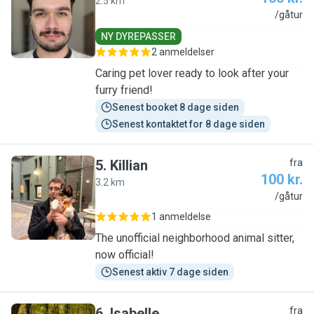
2.5 km
J
/gåtur
NY DYREPASSER
2 anmeldelser
Caring pet lover ready to look after your
furry friend!
Senest booket 8 dage siden
Senest kontaktet for 8 dage siden
5
.
Killian
fra
100 kr.
3.2 km
K
/gåtur
1 anmeldelse
The unofficial neighborhood animal sitter,
now official!
Senest aktiv 7 dage siden
6
.
Isabelle
fra