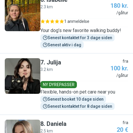
180 kr.
2.3 km
I
/gåtur
1 anmeldelse
Your dog’s new favorite walking buddy!
Senest kontaktet for 3 dage siden
Senest aktiv i dag
7
.
Julija
fra
100 kr.
3.2 km
J
/gåtur
NY DYREPASSER
Flexible, hands-on pet care near you
Senest booket 10 dage siden
Senest kontaktet for 8 dage siden
8
.
Daniela
fra
20 €
2.5 km