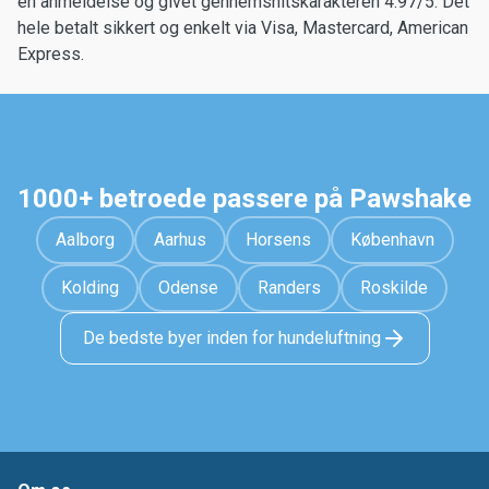
en anmeldelse og givet gennemsnitskarakteren 4.97/5. Det
hele betalt sikkert og enkelt via Visa, Mastercard, American
Express.
1000+ betroede passere på Pawshake
Aalborg
Aarhus
Horsens
København
Kolding
Odense
Randers
Roskilde
De bedste byer inden for hundeluftning