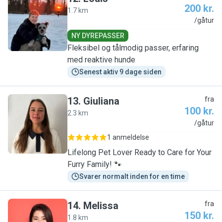
200 kr.
1.7 km
L
/gåtur
NY DYREPASSER
Fleksibel og tålmodig passer, erfaring
med reaktive hunde
Senest aktiv 9 dage siden
13
.
Giuliana
fra
100 kr.
2.3 km
G
/gåtur
1 anmeldelse
Lifelong Pet Lover Ready to Care for Your
Furry Family! 🐾
Svarer normalt inden for en time
14
.
Melissa
fra
150 kr.
1.8 km