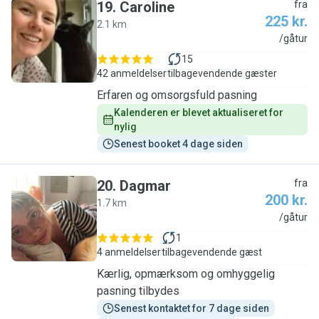
19
.
Caroline
fra
225 kr.
2.1 km
C
/gåtur
15
42 anmeldelser
tilbagevendende gæster
Erfaren og omsorgsfuld pasning
Kalenderen er blevet aktualiseret for 
nylig
Senest booket 4 dage siden
20
.
Dagmar
fra
200 kr.
1.7 km
D
/gåtur
1
4 anmeldelser
tilbagevendende gæst
Kærlig, opmærksom og omhyggelig
pasning tilbydes
Senest kontaktet for 7 dage siden