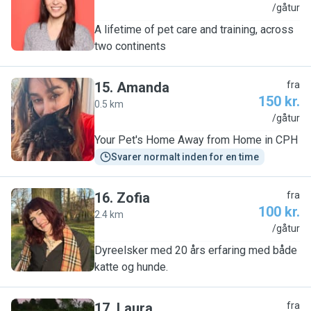
M
/gåtur
A lifetime of pet care and training, across
two continents
15
.
Amanda
fra
150 kr.
0.5 km
A
/gåtur
Your Pet's Home Away from Home in CPH
Svarer normalt inden for en time
16
.
Zofia
fra
100 kr.
2.4 km
Z
/gåtur
Dyreelsker med 20 års erfaring med både
katte og hunde.
17
.
Laura
fra