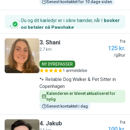
Senest kontaktet for 10 dage siden
Du og dit kæledyr er i sikre hænder, når I
booker
og betaler på Pawshake
.
3
.
Shani
fra
125 kr.
2.7 km
S
/gåtur
NY DYREPASSER
1 anmeldelse
🐾 Reliable Dog Walker & Pet Sitter in
Copenhagen
Kalenderen er blevet aktualiseret for 
nylig
Senest kontaktet i dag
4
.
Jakub
fra
100 kr.