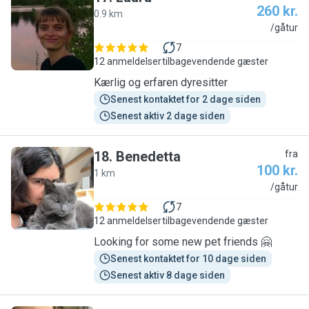
260 kr.
0.9 km
L
/gåtur
7
12 anmeldelser
tilbagevendende gæster
Kærlig og erfaren dyresitter
Senest kontaktet for 2 dage siden
Senest aktiv 2 dage siden
18
.
Benedetta
fra
100 kr.
1 km
B
/gåtur
7
12 anmeldelser
tilbagevendende gæster
Looking for some new pet friends 🤗
Senest kontaktet for 10 dage siden
Senest aktiv 8 dage siden