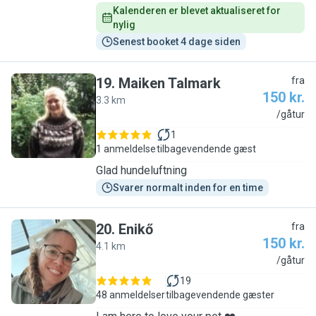
Kalenderen er blevet aktualiseret for 
nylig
Senest booket 4 dage siden
19
.
Maiken Talmark
fra
150 kr.
3.3 km
M
/gåtur
1
1 anmeldelse
tilbagevendende gæst
Glad hundeluftning
Svarer normalt inden for en time
20
.
Enikő
fra
150 kr.
4.1 km
E
/gåtur
19
48 anmeldelser
tilbagevendende gæster