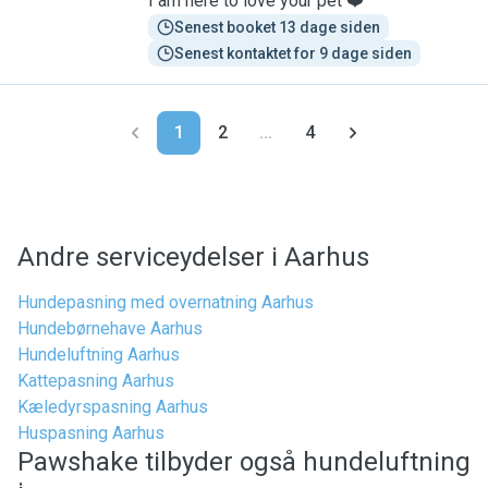
I am here to love your pet ❤️
Senest booket 13 dage siden
Senest kontaktet for 9 dage siden
1
2
...
4
Andre serviceydelser i Aarhus
Hundepasning med overnatning Aarhus
Hundebørnehave Aarhus
Hundeluftning Aarhus
Kattepasning Aarhus
Kæledyrspasning Aarhus
Huspasning Aarhus
Pawshake tilbyder også hundeluftning