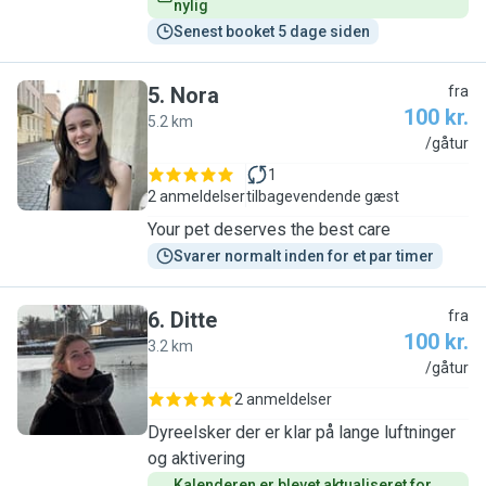
nylig
Senest booket 5 dage siden
5
.
Nora
fra
100 kr.
5.2 km
N
/gåtur
1
2 anmeldelser
tilbagevendende gæst
Your pet deserves the best care
Svarer normalt inden for et par timer
6
.
Ditte
fra
100 kr.
3.2 km
D
/gåtur
2 anmeldelser
Dyreelsker der er klar på lange luftninger
og aktivering
Kalenderen er blevet aktualiseret for 