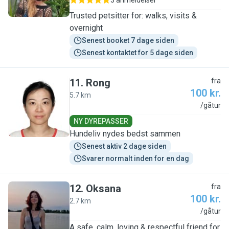
3 anmeldelser
Trusted petsitter for: walks, visits &
overnight
Senest booket 7 dage siden
Senest kontaktet for 5 dage siden
11
.
Rong
fra
100 kr.
5.7 km
R
/gåtur
NY DYREPASSER
Hundeliv nydes bedst sammen
Senest aktiv 2 dage siden
Svarer normalt inden for en dag
12
.
Oksana
fra
100 kr.
2.7 km
O
/gåtur
A safe, calm, loving & respectful friend for