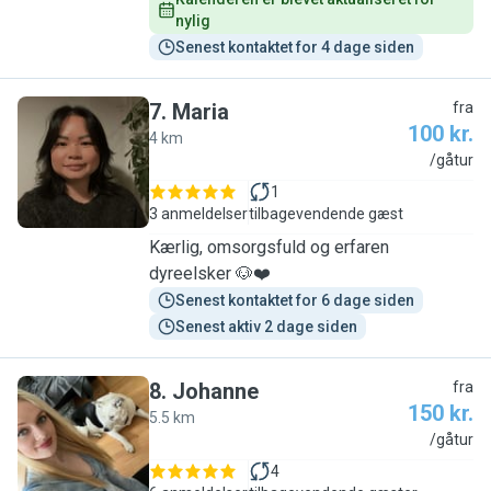
nylig
Senest kontaktet for 4 dage siden
7
.
Maria
fra
100 kr.
4 km
M
/gåtur
1
3 anmeldelser
tilbagevendende gæst
Kærlig, omsorgsfuld og erfaren
dyreelsker 🐶❤️
Senest kontaktet for 6 dage siden
Senest aktiv 2 dage siden
8
.
Johanne
fra
150 kr.
5.5 km
J
/gåtur
4