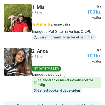
1
.
Mia
fra
100 kr.
4.5 km
M
/gåtur
2 anmeldelser
Energetic Pet Sitter in Aarhus C 🐶🐈
Svarer normalt inden for et par timer
2
.
Anca
fra
100 kr.
4.5 km
A
/gåtur
NY DYREPASSER
Energetic pet lover :)
Kalenderen er blevet aktualiseret for 
nylig
Senest booket 4 dage siden