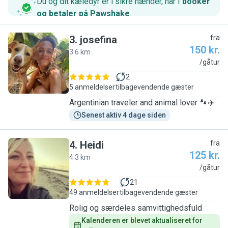
Du og dit kæledyr er i sikre hænder, når I
booker
og betaler på Pawshake
.
3
.
josefina
fra
150 kr.
3.6 km
J
/gåtur
2
5 anmeldelser
tilbagevendende gæster
Argentinian traveler and animal lover 🐾✈️
Senest aktiv 4 dage siden
4
.
Heidi
fra
125 kr.
4.3 km
H
/gåtur
21
49 anmeldelser
tilbagevendende gæster
Rolig og særdeles samvittighedsfuld
Kalenderen er blevet aktualiseret for 