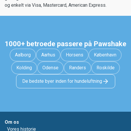
og enkelt via Visa, Mastercard, American Express.
1000+ betroede passere på Pawshake
Aalborg
Aarhus
Horsens
København
Kolding
Odense
Randers
Roskilde
De bedste byer inden for hundeluftning
Om os
Vores historie