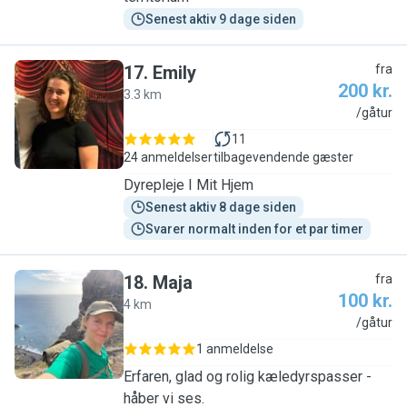
Senest aktiv 9 dage siden
17
.
Emily
fra
200 kr.
3.3 km
E
/gåtur
11
24 anmeldelser
tilbagevendende gæster
Dyrepleje I Mit Hjem
Senest aktiv 8 dage siden
Svarer normalt inden for et par timer
18
.
Maja
fra
100 kr.
4 km
M
/gåtur
1 anmeldelse
Erfaren, glad og rolig kæledyrspasser -
håber vi ses.