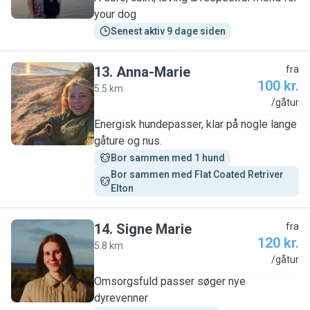
your dog
Senest aktiv 9 dage siden
13
.
Anna-Marie
fra
100 kr.
5.5 km
A
/gåtur
Energisk hundepasser, klar på nogle lange
gåture og nus.
Bor sammen med 1 hund
Bor sammen med Flat Coated Retriver 
Elton
14
.
Signe Marie
fra
120 kr.
5.8 km
S
/gåtur
Omsorgsfuld passer søger nye
dyrevenner