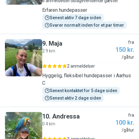
6 anmeldelser
tilbagevendende gæster
Erfaren hundepasser
Senest aktiv 7 dage siden
Svarer normalt inden for et par timer
9
.
Maja
fra
150 kr.
2.9 km
M
/gåtur
2 anmeldelser
Hyggelig, fleksibel hundepasser i Aarhus
C
Senest kontaktet for 5 dage siden
Senest aktiv 2 dage siden
10
.
Andressa
fra
100 kr.
0.4 km
A
/gåtur