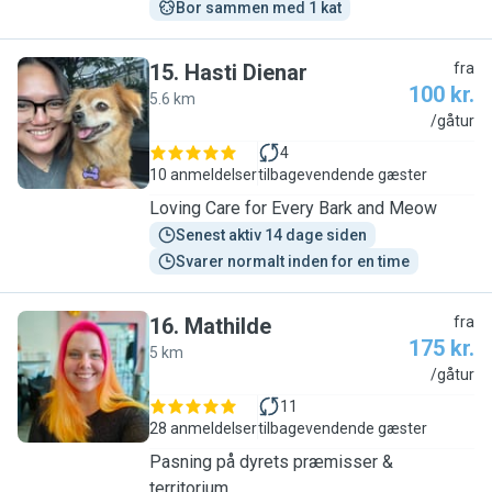
Bor sammen med 1 kat
15
.
Hasti Dienar
fra
100 kr.
5.6 km
H
/gåtur
4
10 anmeldelser
tilbagevendende gæster
Loving Care for Every Bark and Meow
Senest aktiv 14 dage siden
Svarer normalt inden for en time
16
.
Mathilde
fra
175 kr.
5 km
M
/gåtur
11
28 anmeldelser
tilbagevendende gæster
Pasning på dyrets præmisser &
territorium