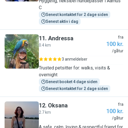
Hyggelig, fleksibel hundepasser i Aarhus
C
Senest kontaktet for 2 dage siden
Senest aktiv i dag
11
.
Andressa
fra
100 kr.
0.4 km
A
/gåtur
3 anmeldelser
Trusted petsitter for: walks, visits &
overnight
Senest booket 4 dage siden
Senest kontaktet for 2 dage siden
12
.
Oksana
fra
100 kr.
2.7 km
O
/gåtur
A safe, calm, loving & respectful friend for