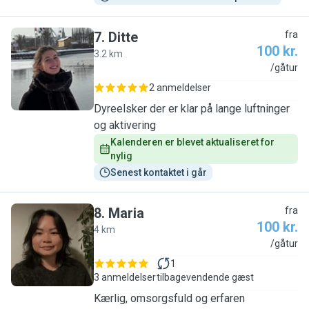
7
.
Ditte
fra
100 kr.
3.2 km
D
/gåtur
2 anmeldelser
Dyreelsker der er klar på lange luftninger
og aktivering
Kalenderen er blevet aktualiseret for 
nylig
Senest kontaktet i går
8
.
Maria
fra
100 kr.
4 km
M
/gåtur
1
3 anmeldelser
tilbagevendende gæst
Kærlig, omsorgsfuld og erfaren