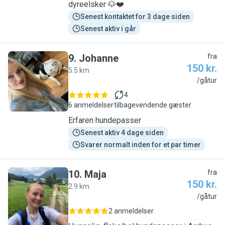
dyreelsker 🐶❤️
Senest kontaktet for 3 dage siden
Senest aktiv i går
9
.
Johanne
fra
150 kr.
5.5 km
J
/gåtur
4
6 anmeldelser
tilbagevendende gæster
Erfaren hundepasser
Senest aktiv 4 dage siden
Svarer normalt inden for et par timer
10
.
Maja
fra
150 kr.
2.9 km
M
/gåtur
2 anmeldelser