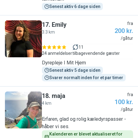
Senest aktiv 6 dage siden
17
.
Emily
fra
200 kr.
3.3 km
E
/gåtur
11
24 anmeldelser
tilbagevendende gæster
Dyrepleje I Mit Hjem
Senest aktiv 5 dage siden
Svarer normalt inden for et par timer
18
.
maja
fra
100 kr.
4 km
M
/gåtur
Erfaren, glad og rolig kæledyrspasser -
håber vi ses.
Kalenderen er blevet aktualiseret for 