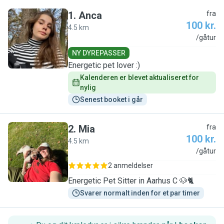
1
.
Anca
fra
100 kr.
4.5 km
A
/gåtur
NY DYREPASSER
Energetic pet lover :)
Kalenderen er blevet aktualiseret for 
nylig
Senest booket i går
2
.
Mia
fra
100 kr.
4.5 km
M
/gåtur
2 anmeldelser
Energetic Pet Sitter in Aarhus C 🐶🐈
Svarer normalt inden for et par timer