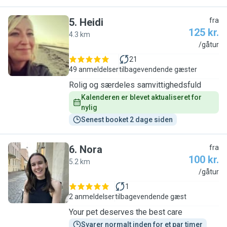
5
.
Heidi
fra
125 kr.
4.3 km
H
/gåtur
21
49 anmeldelser
tilbagevendende gæster
Rolig og særdeles samvittighedsfuld
Kalenderen er blevet aktualiseret for 
nylig
Senest booket 2 dage siden
6
.
Nora
fra
100 kr.
5.2 km
N
/gåtur
1
2 anmeldelser
tilbagevendende gæst
Your pet deserves the best care
Svarer normalt inden for et par timer