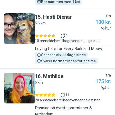
Bor sammen med 1 kat
15
.
Hasti Dienar
fra
100 kr.
5.6 km
H
/gåtur
4
10 anmeldelser
tilbagevendende gæster
Loving Care for Every Bark and Meow
Senest aktiv 11 dage siden
Svarer normalt inden for en time
16
.
Mathilde
fra
175 kr.
5 km
M
/gåtur
11
28 anmeldelser
tilbagevendende gæster
Pasning på dyrets præmisser &
territorium