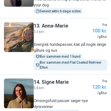
your dog
Senest aktiv 6 dage siden
13
.
Anna-Marie
fra
100 kr.
5.5 km
A
/gåtur
Energisk hundepasser, klar på nogle lange
gåture og nus.
Bor sammen med 1 hund
Bor sammen med Flat Coated Retriver 
Elton
14
.
Signe Marie
fra
120 kr.
5.8 km
S
/gåtur
Omsorgsfuld passer søger nye
dyrevenner