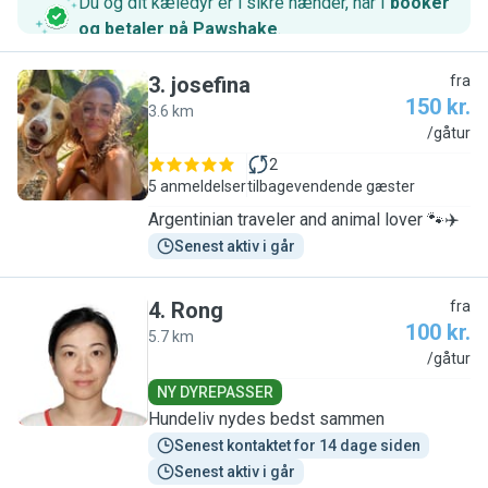
Du og dit kæledyr er i sikre hænder, når I
booker
og betaler på Pawshake
.
3
.
josefina
fra
150 kr.
3.6 km
J
/gåtur
2
5 anmeldelser
tilbagevendende gæster
Argentinian traveler and animal lover 🐾✈️
Senest aktiv i går
4
.
Rong
fra
100 kr.
5.7 km
R
/gåtur
NY DYREPASSER
Hundeliv nydes bedst sammen
Senest kontaktet for 14 dage siden
Senest aktiv i går