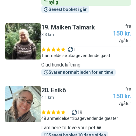
nylig
Senest booket i går
19
.
Maiken Talmark
fra
150 kr.
3.3 km
M
/gåtur
1
1 anmeldelse
tilbagevendende gæst
Glad hundeluftning
Svarer normalt inden for en time
20
.
Enikő
fra
150 kr.
4.1 km
E
/gåtur
19
48 anmeldelser
tilbagevendende gæster
I am here to love your pet ❤️
Senest booket 10 dage siden