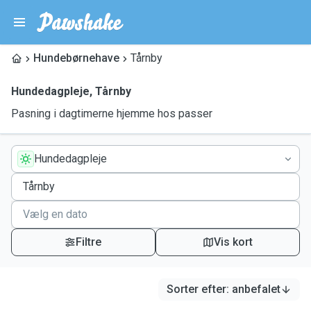
Hundebørnehave
Tårnby
Hundedagpleje
,
Tårnby
Pasning i dagtimerne hjemme hos passer
Hundedagpleje
Filtre
Vis kort
Sorter efter
:
anbefalet