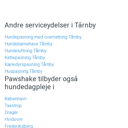
Andre serviceydelser i Tårnby
Hundepasning med overnatning Tårnby
Hundebørnehave Tårnby
Hundeluftning Tårnby
Kattepasning Tårnby
Kæledyrspasning Tårnby
Huspasning Tårnby
Pawshake tilbyder også
hundedagpleje i
København
Taastrup
Dragør
Hvidovre
Frederiksberg