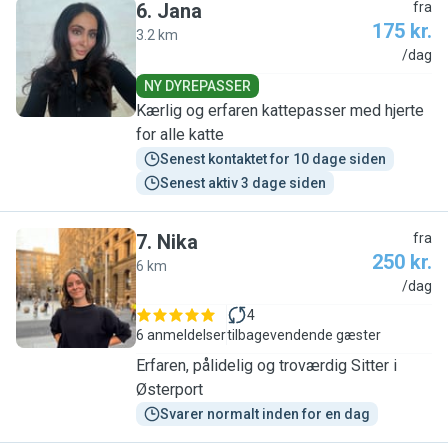
6
.
Jana
fra
175 kr.
3.2 km
J
/dag
NY DYREPASSER
Kærlig og erfaren kattepasser med hjerte
for alle katte
Senest kontaktet for 10 dage siden
Senest aktiv 3 dage siden
7
.
Nika
fra
250 kr.
6 km
N
/dag
4
6 anmeldelser
tilbagevendende gæster
Erfaren, pålidelig og troværdig Sitter i
Østerport
Svarer normalt inden for en dag