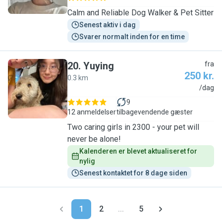
Calm and Reliable Dog Walker & Pet Sitter
Senest aktiv i dag
Svarer normalt inden for en time
20
.
Yuying
fra
250 kr.
0.3 km
Y
/dag
9
12 anmeldelser
tilbagevendende gæster
Two caring girls in 2300 - your pet will
never be alone!
Kalenderen er blevet aktualiseret for 
nylig
Senest kontaktet for 8 dage siden
1
2
...
5