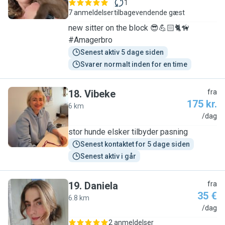
1
7 anmeldelser
tilbagevendende gæst
new sitter on the block 😎💪🏻🐈🦮
#Amagerbro
Senest aktiv 5 dage siden
Svarer normalt inden for en time
18
.
Vibeke
fra
175 kr.
6 km
V
/dag
stor hunde elsker tilbyder pasning
Senest kontaktet for 5 dage siden
Senest aktiv i går
19
.
Daniela
fra
35 €
6.8 km
D
/dag
2 anmeldelser