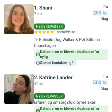
1
.
Shani
fra
250 kr.
7 km
S
/dag
NY DYREPASSER
1 anmeldelse
🐾 Reliable Dog Walker & Pet Sitter in
Copenhagen
Kalenderen er blevet aktualiseret for 
nylig
Senest kontaktet i går
2
.
Katrine Lander
fra
500 kr.
4.1 km
K
/dag
NY DYREPASSER
Erfaren og omsorgsfuld dyreelsker!
Kalenderen er blevet aktualiseret for 