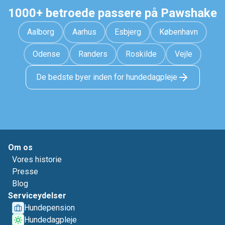
1000+ betroede passere på Pawshake
Aalborg
Aarhus
Esbjerg
København
Odense
Randers
Roskilde
Vejle
De bedste byer inden for hundedagpleje
Om os
Vores historie
Presse
Blog
Serviceydelser
Hundepension
Hundedagpleje