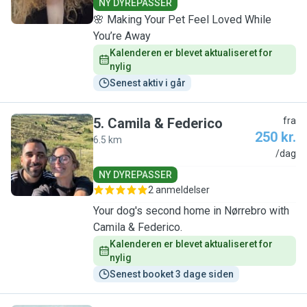
NY DYREPASSER
🌸 Making Your Pet Feel Loved While
You’re Away
Kalenderen er blevet aktualiseret for 
nylig
Senest aktiv i går
5
.
Camila & Federico
fra
250 kr.
6.5 km
C
/dag
NY DYREPASSER
2 anmeldelser
Your dog's second home in Nørrebro with
Camila & Federico.
Kalenderen er blevet aktualiseret for 
nylig
Senest booket 3 dage siden