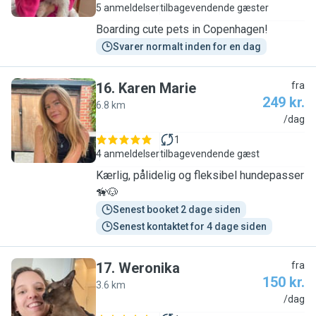
5 anmeldelser
tilbagevendende gæster
Boarding cute pets in Copenhagen!
Svarer normalt inden for en dag
16
.
Karen Marie
fra
249 kr.
6.8 km
K
/dag
1
4 anmeldelser
tilbagevendende gæst
Kærlig, pålidelig og fleksibel hundepasser
🦮🐶
Senest booket 2 dage siden
Senest kontaktet for 4 dage siden
17
.
Weronika
fra
150 kr.
3.6 km
W
/dag