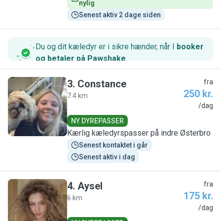
nylig
Senest aktiv 2 dage siden
Du og dit kæledyr er i sikre hænder, når I
booker
og betaler på Pawshake
.
3
.
Constance
fra
250 kr.
7.4 km
C
/dag
NY DYREPASSER
Kærlig kæledyrspasser på indre Østerbro
Senest kontaktet i går
Senest aktiv i dag
4
.
Aysel
fra
175 kr.
6 km
A
/dag