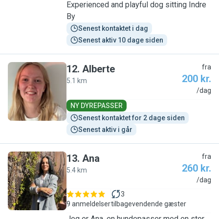
Experienced and playful dog sitting Indre
By
Senest kontaktet i dag
Senest aktiv 10 dage siden
12
.
Alberte
fra
200 kr.
5.1 km
A
/dag
NY DYREPASSER
Senest kontaktet for 2 dage siden
Senest aktiv i går
13
.
Ana
fra
260 kr.
5.4 km
A
/dag
3
9 anmeldelser
tilbagevendende gæster
Jeg er Ana, en hundepasser med en stor