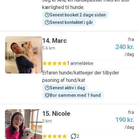
kærlighed til hunde.
Senest booket 2 dage siden
Senest kontaktet i går
14
.
Marc
fra
240 kr.
5.6 km
M
/dag
1 anmeldelse
Erfaren hunde/katteejer der tilbyder
pasning af hund/kat
Senest aktiv i dag
Bor sammen med 1 hund
15
.
Nicole
fra
190 kr.
5 km
N
/dag
2