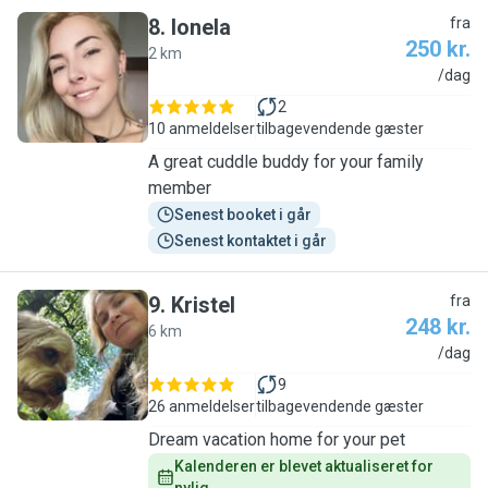
8
.
Ionela
fra
250 kr.
2 km
I
/dag
2
10 anmeldelser
tilbagevendende gæster
A great cuddle buddy for your family
member
Senest booket i går
Senest kontaktet i går
9
.
Kristel
fra
248 kr.
6 km
K
/dag
9
26 anmeldelser
tilbagevendende gæster
Dream vacation home for your pet
Kalenderen er blevet aktualiseret for 