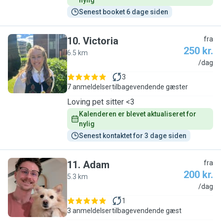
nylig
Senest booket 6 dage siden
10
.
Victoria
fra
250 kr.
6.5 km
V
/dag
3
7 anmeldelser
tilbagevendende gæster
Loving pet sitter <3
Kalenderen er blevet aktualiseret for 
nylig
Senest kontaktet for 3 dage siden
11
.
Adam
fra
200 kr.
5.3 km
A
/dag
1
3 anmeldelser
tilbagevendende gæst