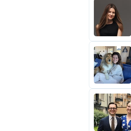
Y
C
V