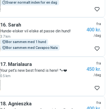
Svarer normalt inden for en dag
16
.
Sarah
fra
400 kr.
Hunde-elsker vil elske at passe din hund!
/dag
3.7 km
Bor sammen med 1 hund
Bor sammen med Cavapoo Nala
17
.
Marialaura
fra
450 kr.
Your pet’s new best friend is here! 🐾❤️
/dag
0.5 km
18
.
Agnieszka
fra
400 kr.