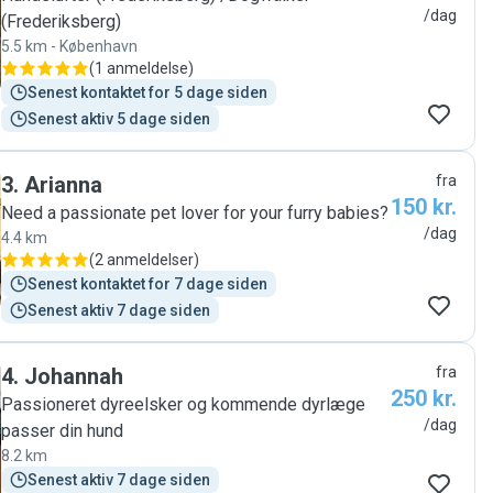
/dag
(Frederiksberg)
5.5 km - København
(
1 anmeldelse
)
Senest kontaktet for 5 dage siden
Senest aktiv 5 dage siden
3
.
Arianna
fra
150 kr.
Need a passionate pet lover for your furry babies?
/dag
4.4 km
(
2 anmeldelser
)
Senest kontaktet for 7 dage siden
Senest aktiv 7 dage siden
4
.
Johannah
fra
250 kr.
Passioneret dyreelsker og kommende dyrlæge
/dag
passer din hund
8.2 km
Senest aktiv 7 dage siden