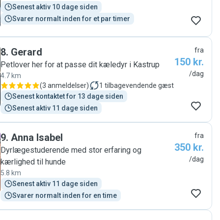
Senest aktiv 10 dage siden
Svarer normalt inden for et par timer
8
.
Gerard
fra
150 kr.
Petlover her for at passe dit kæledyr i Kastrup
/dag
4.7 km
(
3 anmeldelser
)
1
tilbagevendende gæst
Senest kontaktet for 13 dage siden
Senest aktiv 11 dage siden
9
.
Anna Isabel
fra
350 kr.
Dyrlægestuderende med stor erfaring og
/dag
kærlighed til hunde
5.8 km
Senest aktiv 11 dage siden
Svarer normalt inden for en time