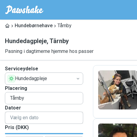
Hundebørnehave
Tårnby
Hundedagpleje
,
Tårnby
Pasning i dagtimerne hjemme hos passer
Serviceydelse
Hundedagpleje
P
Placering
Datoer
Pris (DKK)