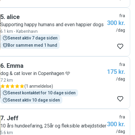
5
.
alice
fra
300 kr.
Supporting happy humans and even happier dogs
/dag
6.1 km - København
Senest aktiv 7 dage siden
Bor sammen med 1 hund
6
.
Emma
fra
175 kr.
dog & cat lover in Copenhagen 🩵
/dag
7.2 km
(
1 anmeldelse
)
Senest kontaktet for 10 dage siden
Senest aktiv 10 dage siden
7
.
Jeff
fra
300 kr.
10 års hundeefaring, 25år og fleksible arbejdstider
/dag
5.6 km