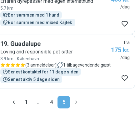
Erfaren dyrepasser med egen internathund
/dag
5.7 km
Bor sammen med 1 hund
Bor sammen med mixed Kajtek 
19
.
Guadalupe
fra
175 kr.
Loving and responsible pet sitter
/dag
3.9 km - København
(
3 anmeldelser
)
1
tilbagevendende gæst
Senest kontaktet for 11 dage siden
Senest aktiv 5 dage siden
1
...
4
5