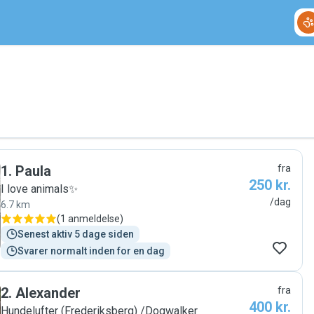
1
.
Paula
fra
250 kr.
I love animals✨
/dag
6.7 km
(
1 anmeldelse
)
Senest aktiv 5 dage siden
Svarer normalt inden for en dag
2
.
Alexander
fra
400 kr.
Hundelufter (Frederiksberg) /Dogwalker