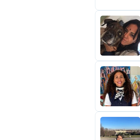
A
A
M