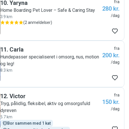
10
.
Yaryna
fra
280 kr.
Home Boarding Pet Lover – Safe & Caring Stay
/dag
3.9 km
(
2 anmeldelser
)
11
.
Carla
fra
200 kr.
Hundepasser specialiseret i omsorg, nus, motion
/dag
og leg!
8.3 km
12
.
Victor
fra
150 kr.
Tryg, pålidlig, fleksibel, aktiv og omsorgsfuld
/dag
dyreven
5.7 km
Bor sammen med 1 kat