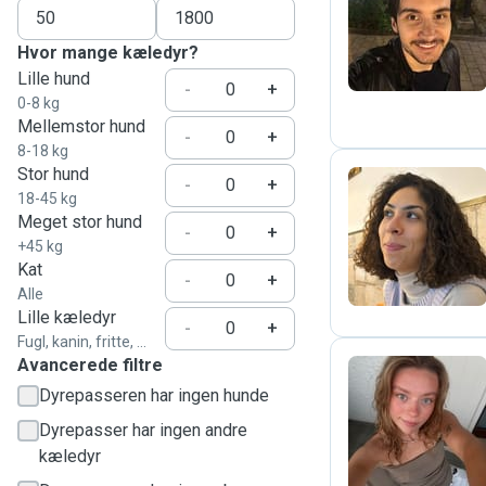
A
Hvor mange kæledyr?
Lille hund
-
+
0-8 kg
Mellemstor hund
-
+
8-18 kg
Stor hund
-
+
18-45 kg
Meget stor hund
A
-
+
+45 kg
Kat
-
+
Alle
Lille kæledyr
-
+
Fugl, kanin, fritte, ...
Avancerede filtre
Dyrepasseren har ingen hunde
J
Dyrepasser har ingen andre
kæledyr