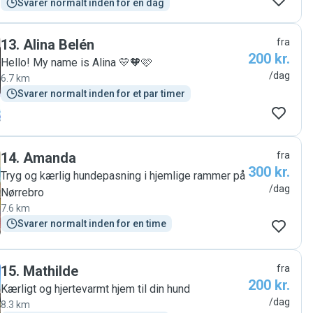
Svarer normalt inden for en dag
13
.
Alina Belén
fra
200 kr.
Hello! My name is Alina 💛🧡🩷
/dag
6.7 km
Svarer normalt inden for et par timer
14
.
Amanda
fra
300 kr.
Tryg og kærlig hundepasning i hjemlige rammer på
/dag
Nørrebro
7.6 km
Svarer normalt inden for en time
15
.
Mathilde
fra
200 kr.
Kærligt og hjertevarmt hjem til din hund
/dag
8.3 km