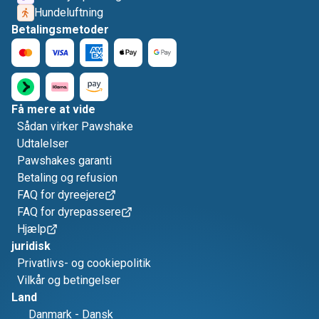
Hundeluftning
Betalingsmetoder
Få mere at vide
Sådan virker Pawshake
Udtalelser
Pawshakes garanti
Betaling og refusion
FAQ for dyreejere
FAQ for dyrepassere
Hjælp
juridisk
Privatlivs- og cookiepolitik
Vilkår og betingelser
Land
Danmark
-
Dansk