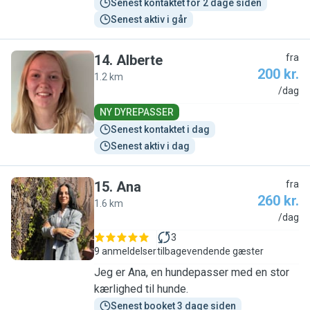
Senest kontaktet for 2 dage siden
Senest aktiv i går
14
.
Alberte
fra
200 kr.
1.2 km
A
/dag
NY DYREPASSER
Senest kontaktet i dag
Senest aktiv i dag
15
.
Ana
fra
260 kr.
1.6 km
A
/dag
3
9 anmeldelser
tilbagevendende gæster
Jeg er Ana, en hundepasser med en stor
kærlighed til hunde.
Senest booket 3 dage siden