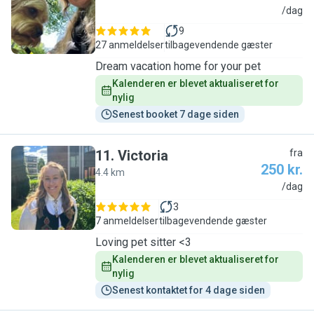
K
/dag
9
27 anmeldelser
tilbagevendende gæster
Dream vacation home for your pet
Kalenderen er blevet aktualiseret for 
nylig
Senest booket 7 dage siden
11
.
Victoria
fra
250 kr.
4.4 km
V
/dag
3
7 anmeldelser
tilbagevendende gæster
Loving pet sitter <3
Kalenderen er blevet aktualiseret for 
nylig
Senest kontaktet for 4 dage siden