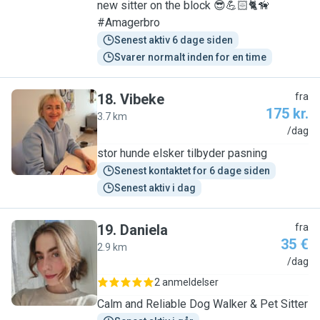
new sitter on the block 😎💪🏻🐈🦮
#Amagerbro
Senest aktiv 6 dage siden
Svarer normalt inden for en time
18
.
Vibeke
fra
175 kr.
3.7 km
V
/dag
stor hunde elsker tilbyder pasning
Senest kontaktet for 6 dage siden
Senest aktiv i dag
19
.
Daniela
fra
35 €
2.9 km
D
/dag
2 anmeldelser
Calm and Reliable Dog Walker & Pet Sitter