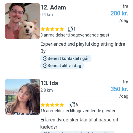
12
.
Adam
fra
200 kr.
0.4 km
A
/dag
1
3 anmeldelser
tilbagevendende gæst
Experienced and playful dog sitting Indre
By
Senest kontaktet i går
Senest aktiv i dag
13
.
Ida
fra
350 kr.
2.8 km
I
/dag
6
16 anmeldelser
tilbagevendende gæster
Erfaren dyreelsker klar til at passe dit
kæledyr