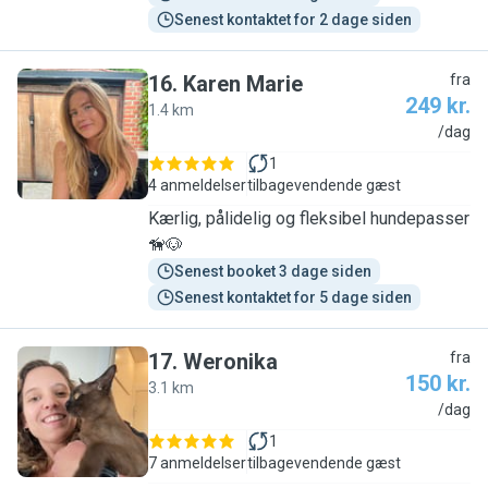
Senest kontaktet for 2 dage siden
16
.
Karen Marie
fra
249 kr.
1.4 km
K
/dag
1
4 anmeldelser
tilbagevendende gæst
Kærlig, pålidelig og fleksibel hundepasser
🦮🐶
Senest booket 3 dage siden
Senest kontaktet for 5 dage siden
17
.
Weronika
fra
150 kr.
3.1 km
W
/dag
1
7 anmeldelser
tilbagevendende gæst