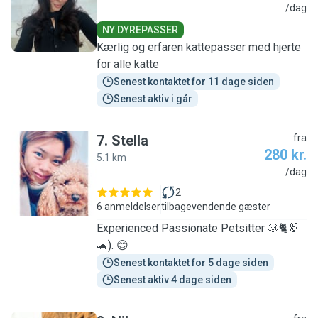
J
/dag
NY DYREPASSER
Kærlig og erfaren kattepasser med hjerte
for alle katte
Senest kontaktet for 11 dage siden
Senest aktiv i går
7
.
Stella
fra
280 kr.
5.1 km
S
/dag
2
6 anmeldelser
tilbagevendende gæster
Experienced Passionate Petsitter 🐶🐈🐰
🐢). 😊
Senest kontaktet for 5 dage siden
Senest aktiv 4 dage siden