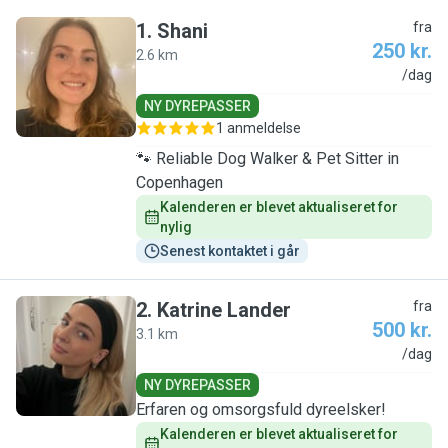
1
.
Shani
fra
250 kr.
2.6 km
S
/dag
NY DYREPASSER
1 anmeldelse
🐾 Reliable Dog Walker & Pet Sitter in
Copenhagen
Kalenderen er blevet aktualiseret for 
nylig
Senest kontaktet i går
2
.
Katrine Lander
fra
500 kr.
3.1 km
K
/dag
NY DYREPASSER
Erfaren og omsorgsfuld dyreelsker!
Kalenderen er blevet aktualiseret for 