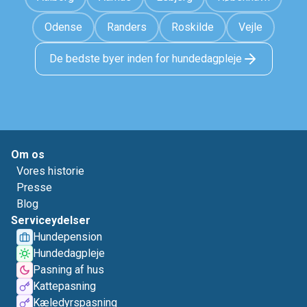
Odense
Randers
Roskilde
Vejle
De bedste byer inden for hundedagpleje
Om os
Vores historie
Presse
Blog
Serviceydelser
Hundepension
Hundedagpleje
Pasning af hus
Kattepasning
Kæledyrspasning