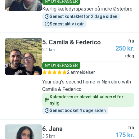
NY DYREPASSER
Kærlig kæledyrspasser på indre Østerbro
Senest kontaktet for 2 dage siden
Senest aktiv i går
5
.
Camila & Federico
fra
250 kr.
2.1 km
C
/dag
NY DYREPASSER
2 anmeldelser
Your dog's second home in Nørrebro with
Camila & Federico.
Kalenderen er blevet aktualiseret for 
nylig
Senest booket 4 dage siden
6
.
Jana
fra
175 kr.
3.5 km