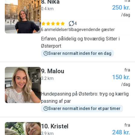
8
.
Nika
fra
250 kr.
0.4 km
N
/dag
4
6 anmeldelser
tilbagevendende gæster
Erfaren, pålidelig og troværdig Sitter i
Østerport
Svarer normalt inden for en dag
9
.
Malou
fra
150 kr.
3.2 km
M
/dag
Hundepasning på Østerbro: tryg og kærlig
pasning af par
Svarer normalt inden for et par timer
10
.
Kristel
fra
248 kr.
3.9 km