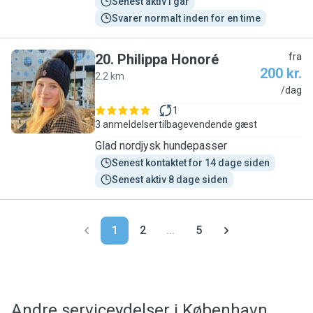
Senest aktiv i går
Svarer normalt inden for en time
20
.
Philippa Honoré
fra
200 kr.
2.2 km
P
/dag
1
3 anmeldelser
tilbagevendende gæst
Glad nordjysk hundepasser
Senest kontaktet for 14 dage siden
Senest aktiv 8 dage siden
1
2
...
5
Andre serviceydelser i København