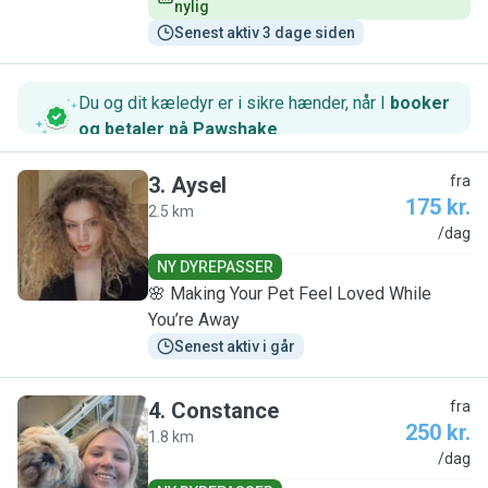
nylig
Senest aktiv 3 dage siden
Du og dit kæledyr er i sikre hænder, når I
booker
og betaler på Pawshake
.
3
.
Aysel
fra
175 kr.
2.5 km
A
/dag
NY DYREPASSER
🌸 Making Your Pet Feel Loved While
You’re Away
Senest aktiv i går
4
.
Constance
fra
250 kr.
1.8 km
C
/dag