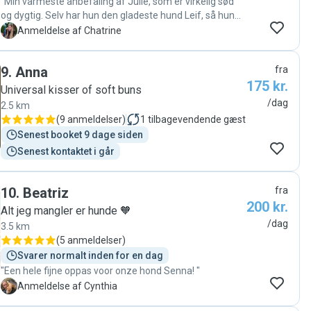
"Min varmeste anbefaling af Julie, som er virkelig sød
og dygtig. Selv har hun den gladeste hund Leif, så hun
forstår sig godt på hundes behov. Min hund faldt hurtig
C
Anmeldelse af Chatrine
til og havde det trygt og hyggeligt hos Julie og Leif. 🐾🌟"
9
.
Anna
fra
175 kr.
Universal kisser of soft buns
/dag
2.5 km
(
9 anmeldelser
)
1
tilbagevendende gæst
Senest booket 9 dage siden
Senest kontaktet i går
10
.
Beatriz
fra
200 kr.
Alt jeg mangler er hunde 🧡
/dag
3.5 km
(
5 anmeldelser
)
Svarer normalt inden for en dag
"Een hele fijne oppas voor onze hond Senna! "
C
Anmeldelse af Cynthia