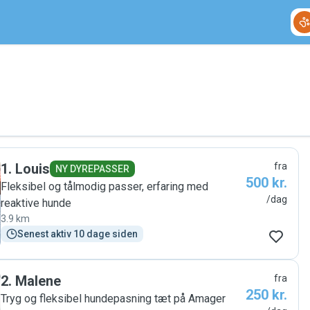
1
.
Louis
fra
NY DYREPASSER
500 kr.
Fleksibel og tålmodig passer, erfaring med
/dag
reaktive hunde
3.9 km
Senest aktiv 10 dage siden
2
.
Malene
fra
250 kr.
Tryg og fleksibel hundepasning tæt på Amager