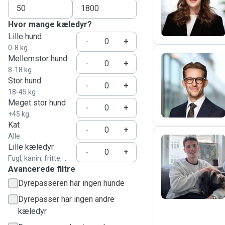
M
Hvor mange kæledyr?
Lille hund
-
+
0-8 kg
Mellemstor hund
-
+
8-18 kg
Stor hund
J
-
+
18-45 kg
Meget stor hund
-
+
+45 kg
Kat
-
+
Alle
Lille kæledyr
-
+
Fugl, kanin, fritte, ...
N
Avancerede filtre
Dyrepasseren har ingen hunde
Dyrepasser har ingen andre
kæledyr