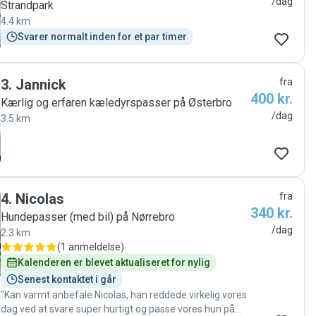
/dag
Strandpark
4.4 km
Svarer normalt inden for et par timer
3
.
Jannick
fra
400 kr.
Kærlig og erfaren kæledyrspasser på Østerbro
/dag
3.5 km
4
.
Nicolas
fra
340 kr.
Hundepasser (med bil) på Nørrebro
/dag
2.3 km
(
1 anmeldelse
)
Kalenderen er blevet aktualiseret for nylig
Senest kontaktet i går
"Kan varmt anbefale Nicolas, han reddede virkelig vores
dag ved at svare super hurtigt og passe vores hun på