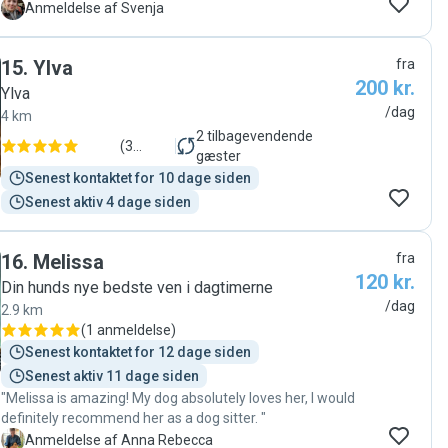
dog liked her from the start and I got updates
S
Anmeldelse af Svenja
throughout the day. At pickup I heard she was very well-
behaved and is always welcome back, and of course
15
.
Ylva
fra
every dog parent likes to hear that, we will definitely
200 kr.
come back!"
Ylva
/dag
4 km
2
tilbagevendende
(
3
gæster
anmeldelser
)
Senest kontaktet for 10 dage siden
Senest aktiv 4 dage siden
16
.
Melissa
fra
120 kr.
Din hunds nye bedste ven i dagtimerne
/dag
2.9 km
(
1 anmeldelse
)
Senest kontaktet for 12 dage siden
Senest aktiv 11 dage siden
"Melissa is amazing! My dog absolutely loves her, I would
definitely recommend her as a dog sitter. "
A
Anmeldelse af Anna Rebecca