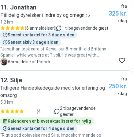
11
.
Jonathan
fra
325 kr.
Pålidelig dyrelsker i Indre by og omegn 🦦
/dag
1.2 km
(
6 anmeldelser
)
1
tilbagevendende gæst
Senest kontaktet for 3 dage siden
Senest aktiv 3 dage siden
"Jonathan took care of Xenia, our 8-month-old Brittany
Spaniel, while we were at Tivoli. He was great with
Xenia, communicates perfectly, and immediately gained
P
Anmeldelse af Patrick
her trust. Thank you, Jonathan."
12
.
Silje
fra
250 kr.
Tidligere Hundeslædeguide med stor erfaring og
/dag
omsorg
5.3 km
2
tilbagevendende
(
4
gæster
anmeldelser
)
Kalenderen er blevet aktualiseret for nylig
Senest kontaktet for 4 dage siden
"Rigtig god oplevelse med Silje. Imødekommende og