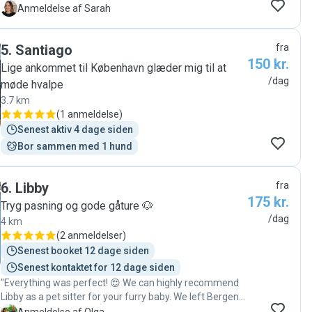
kort varsel. De gik en lang tur så vi fik en mega glad og
S
Anmeldelse af Sarah
træt hund tilbage 😍"
5
.
Santiago
fra
150 kr.
Lige ankommet til København glæder mig til at
/dag
møde hvalpe
3.7 km
(
1 anmeldelse
)
Senest aktiv 4 dage siden
Bor sammen med 1 hund
6
.
Libby
fra
175 kr.
Tryg pasning og gode gåture 🐶
/dag
4 km
(
2 anmeldelser
)
Senest booket 12 dage siden
Senest kontaktet for 12 dage siden
"Everything was perfect! 😍 We can highly recommend
Libby as a pet sitter for your furry baby. We left Bergen
with Libby for the day, and by the end, it seemed like he