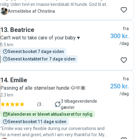
rolig. Uden tvivl en masse kendskab til hunde. God til at
kommunikere og lige melde ind med en status under
C
Anmeldelse af Christina
pasningen. Min border collie/aussie fik masser af frisk
luft og har i trivsel da jeg hentede hende. Jeg ville trygt
13
.
Beatrice
fra
overlade min hund til Silje en anden gang. Klart en
300 kr.
anbefaling herfra. "
Can't wait to take care of your baby ♥️
/dag
5.5 km
Senest booket 7 dage siden
Senest kontaktet for 7 dage siden
14
.
Emilie
fra
250 kr.
Pasning af alle størrelser hunde 🐶🫶🏽
/dag
2.3 km
3
tilbagevendende
(
3
gæster
anmeldelser
)
Kalenderen er blevet aktualiseret for nylig
Senest booket 11 dage siden
"Emilie was very flexible during our conversations and
for a meet and greet, which I am very thankful for. My