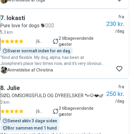
O
Anmeldelse af Olga
didn’t want to leave! 😂❤️"
7
.
Iokasti
fra
230 kr.
Pure love for dogs 🐕👱🏼‍♀️
/dag
5.3 km
2
tilbagevendende
(
6
gæster
anmeldelser
)
Svarer normalt inden for en dag
"Kind and flexible. My dog, alpha, has been at
Josephine’s place two times now, and it’s very obvious
that my dog feels safe being with Josephine. The
C
Anmeldelse af Christina
second time we were on our way to Josephine, alpha
seemed exited and clearly happy to see her/J…
8
.
Julie
fra
Josephine gives a warm welcome and without a doubt
250 kr.
loves dogs. She’s responsible and even asks if there is
SØD, OMSORGSFULD OG DYREELSKER 🐾🐶❤️🌿
anything she should know regarding the dog.
/dag
3 km
(Something I could forget to mention when too much in
3
tilbagevendende
a hurry - Josephine reminded me🫶🏼🫠) Feels safe! I
(
6
gæster
will definitely recommend Josephine! And I will definitely
anmeldelser
)
Senest aktiv 3 dage siden
try and book her next time I need a dog-sitter. "
Bor sammen med 1 hund