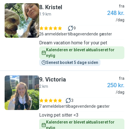
8
.
Kristel
fra
248 kr.
1.9 km
K
/dag
9
26 anmeldelser
tilbagevendende gæster
Dream vacation home for your pet
Kalenderen er blevet aktualiseret for 
nylig
Senest booket 5 dage siden
9
.
Victoria
fra
250 kr.
2 km
V
/dag
3
7 anmeldelser
tilbagevendende gæster
Loving pet sitter <3
Kalenderen er blevet aktualiseret for 
nylig