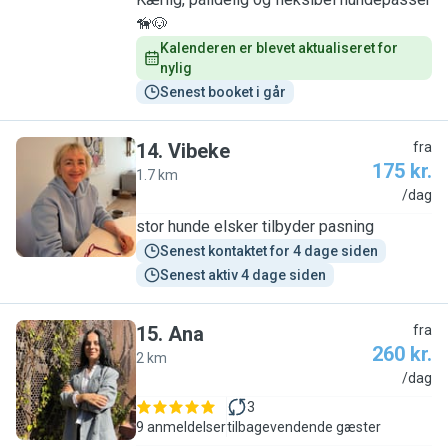
🦮🐶
Kalenderen er blevet aktualiseret for 
nylig
Senest booket i går
14
.
Vibeke
fra
175 kr.
1.7 km
V
/dag
stor hunde elsker tilbyder pasning
Senest kontaktet for 4 dage siden
Senest aktiv 4 dage siden
15
.
Ana
fra
260 kr.
2 km
A
/dag
3
9 anmeldelser
tilbagevendende gæster