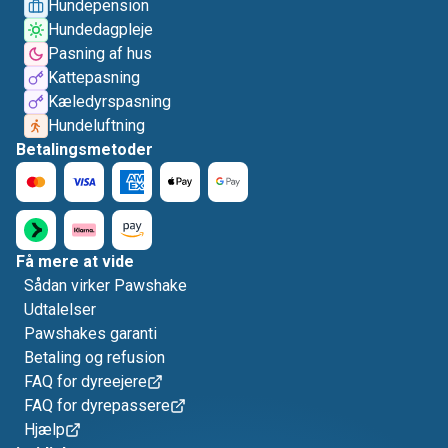
Hundepension
Hundedagpleje
Pasning af hus
Kattepasning
Kæledyrspasning
Hundeluftning
Betalingsmetoder
Få mere at vide
Sådan virker Pawshake
Udtalelser
Pawshakes garanti
Betaling og refusion
FAQ for dyreejere
FAQ for dyrepassere
Hjælp