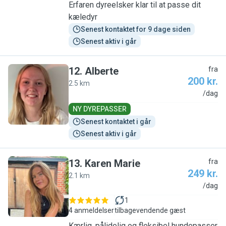
Erfaren dyreelsker klar til at passe dit
kæledyr
Senest kontaktet for 9 dage siden
Senest aktiv i går
12
.
Alberte
fra
200 kr.
2.5 km
A
/dag
NY DYREPASSER
Senest kontaktet i går
Senest aktiv i går
13
.
Karen Marie
fra
249 kr.
2.1 km
K
/dag
1
4 anmeldelser
tilbagevendende gæst
Kærlig, pålidelig og fleksibel hundepasser