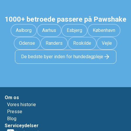
1000+ betroede passere på Pawshake
Aalborg
Aarhus
Esbjerg
København
Odense
Randers
Roskilde
Vejle
De bedste byer inden for hundedagpleje
Om os
Vores historie
Presse
Blog
Serviceydelser