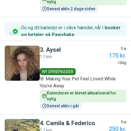
nylig
Senest aktiv 2 dage siden
Du og dit kæledyr er i sikre hænder, når I
booker
og betaler på Pawshake
.
3
.
Aysel
fra
175 kr.
1.1 km
A
/dag
NY DYREPASSER
🌸 Making Your Pet Feel Loved While
You’re Away
Kalenderen er blevet aktualiseret for 
nylig
Senest aktiv i går
4
.
Camila & Federico
fra
250 kr.
1.1 km