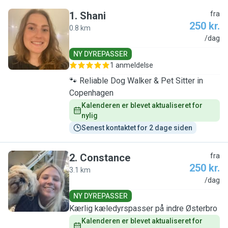
1
.
Shani
fra
250 kr.
0.8 km
S
/dag
NY DYREPASSER
1 anmeldelse
🐾 Reliable Dog Walker & Pet Sitter in
Copenhagen
Kalenderen er blevet aktualiseret for 
nylig
Senest kontaktet for 2 dage siden
2
.
Constance
fra
250 kr.
3.1 km
C
/dag
NY DYREPASSER
Kærlig kæledyrspasser på indre Østerbro
Kalenderen er blevet aktualiseret for 