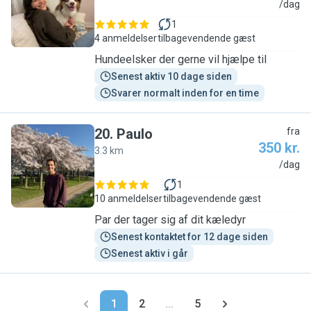
M
/dag
1
4 anmeldelser
tilbagevendende gæst
Hundeelsker der gerne vil hjælpe til
Senest aktiv 10 dage siden
Svarer normalt inden for en time
20
.
Paulo
fra
350 kr.
3.3 km
P
/dag
1
10 anmeldelser
tilbagevendende gæst
Par der tager sig af dit kæledyr
Senest kontaktet for 12 dage siden
Senest aktiv i går
1
2
...
5