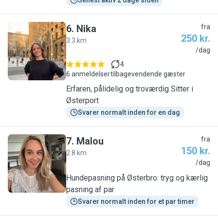
Senest aktiv 2 dage siden
6
.
Nika
fra
250 kr.
3.3 km
N
/dag
4
6 anmeldelser
tilbagevendende gæster
Erfaren, pålidelig og troværdig Sitter i
Østerport
Svarer normalt inden for en dag
7
.
Malou
fra
150 kr.
2.8 km
M
/dag
Hundepasning på Østerbro: tryg og kærlig
pasning af par
Svarer normalt inden for et par timer