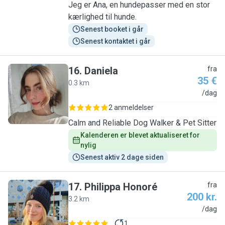
Jeg er Ana, en hundepasser med en stor
kærlighed til hunde.
Senest booket i går
Senest kontaktet i går
16
.
Daniela
fra
35 €
0.3 km
D
/dag
2 anmeldelser
Calm and Reliable Dog Walker & Pet Sitter
Kalenderen er blevet aktualiseret for 
nylig
Senest aktiv 2 dage siden
17
.
Philippa Honoré
fra
200 kr.
3.2 km
P
/dag
1