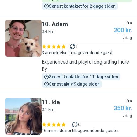
Senest kontaktet for 2 dage siden
10
.
Adam
fra
200 kr.
3.4 km
A
/dag
1
3 anmeldelser
tilbagevendende gæst
Experienced and playful dog sitting Indre
By
Senest kontaktet for 11 dage siden
Senest aktiv 9 dage siden
11
.
Ida
fra
350 kr.
3.1 km
I
/dag
6
16 anmeldelser
tilbagevendende gæster