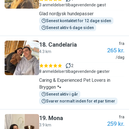
3 anmeldelser
tilbagevendende gæst
Glad nordjysk hundepasser
Senest kontaktet for 12 dage siden
Senest aktiv 6 dage siden
18
.
Candelaria
fra
265 kr.
4.3 km
C
/dag
2
8 anmeldelser
tilbagevendende gæster
Caring & Experienced Pet Lovers in
Bryggen 🐾
Senest aktiv i går
Svarer normalt inden for et par timer
19
.
Mona
fra
259 kr.
3.9 km