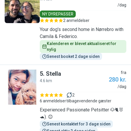
C
/dag
NY DYREPASSER
2 anmeldelser
Your dog's second home in Nørrebro with
Camila & Federico.
Kalenderen er blevet aktualiseret for 
nylig
Senest booket 2 dage siden
5
.
Stella
fra
280 kr.
4.6 km
S
/dag
2
6 anmeldelser
tilbagevendende gæster
Experienced Passionate Petsitter 🐶🐈🐰
🐢). 😊
Senest kontaktet for 3 dage siden