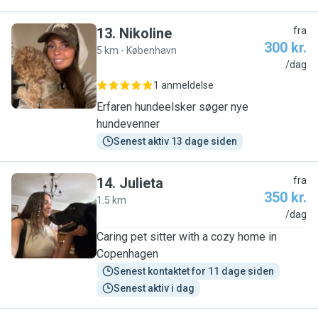
13
.
Nikoline
fra
300 kr.
5 km - København
N
/dag
1 anmeldelse
Erfaren hundeelsker søger nye
hundevenner
Senest aktiv 13 dage siden
14
.
Julieta
fra
350 kr.
1.5 km
J
/dag
Caring pet sitter with a cozy home in
Copenhagen
Senest kontaktet for 11 dage siden
Senest aktiv i dag