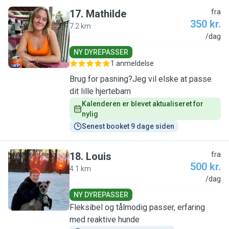
17
.
Mathilde
fra
350 kr.
7.2 km
M
/dag
NY DYREPASSER
1 anmeldelse
Brug for pasning?Jeg vil elske at passe
dit lille hjertebarn
Kalenderen er blevet aktualiseret for 
nylig
Senest booket 9 dage siden
18
.
Louis
fra
500 kr.
4.1 km
L
/dag
NY DYREPASSER
Fleksibel og tålmodig passer, erfaring
med reaktive hunde