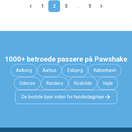
1
2
3
...
5
1000+ betroede passere på Pawshake
Aalborg
Aarhus
Esbjerg
København
Odense
Randers
Roskilde
Vejle
De bedste byer inden for hundedagpleje