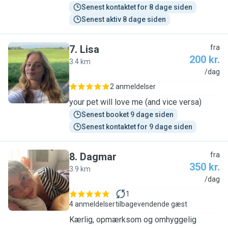
Senest kontaktet for 8 dage siden
Senest aktiv 8 dage siden
7
.
Lisa
fra
200 kr.
3.4 km
L
/dag
2 anmeldelser
your pet will love me (and vice versa)
Senest booket 9 dage siden
Senest kontaktet for 9 dage siden
8
.
Dagmar
fra
350 kr.
3.9 km
D
/dag
1
4 anmeldelser
tilbagevendende gæst
Kærlig, opmærksom og omhyggelig