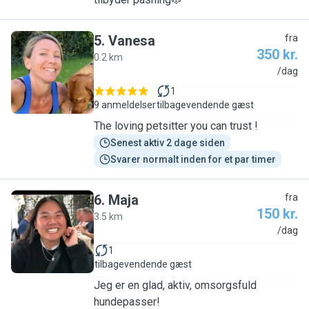
5
.
Vanesa
fra
350 kr.
0.2 km
V
/dag
1
9 anmeldelser
tilbagevendende gæst
The loving petsitter you can trust !
Senest aktiv 2 dage siden
Svarer normalt inden for et par timer
6
.
Maja
fra
150 kr.
3.5 km
M
/dag
1
tilbagevendende gæst
Jeg er en glad, aktiv, omsorgsfuld
hundepasser!