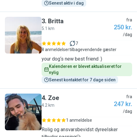
Senest aktiv i dag
3
.
Britta
fra
250 kr.
5.1 km
B
/dag
7
8 anmeldelser
tilbagevendende gæster
your dog‘s new best friend :)
Kalenderen er blevet aktualiseret for 
nylig
Senest kontaktet for 7 dage siden
4
.
Zoe
fra
247 kr.
4.2 km
Z
/dag
1 anmeldelse
Rolig og ansvarsbevidst dyreelsker
tilbyder pasning🐶