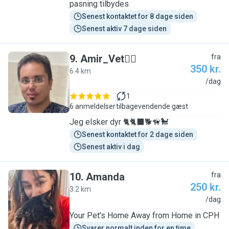
pasning tilbydes
Senest kontaktet for 8 dage siden
Senest aktiv 7 dage siden
9
.
Amir_Vet🧑‍⚕️
fra
350 kr.
6.4 km
A
/dag
1
6 anmeldelser
tilbagevendende gæst
Jeg elsker dyr 🐈🐈‍⬛🐕🦮🐩
Senest kontaktet for 2 dage siden
Senest aktiv i dag
10
.
Amanda
fra
250 kr.
3.2 km
A
/dag
Your Pet's Home Away from Home in CPH
Svarer normalt inden for en time