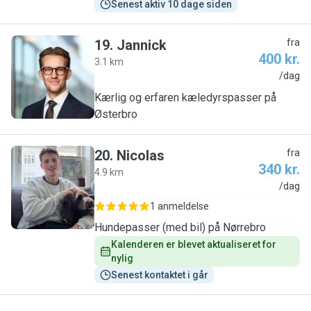
Senest aktiv 10 dage siden
19
.
Jannick
fra
400 kr.
3.1 km
J
/dag
Kærlig og erfaren kæledyrspasser på
Østerbro
20
.
Nicolas
fra
340 kr.
4.9 km
N
/dag
1 anmeldelse
Hundepasser (med bil) på Nørrebro
Kalenderen er blevet aktualiseret for 
nylig
Senest kontaktet i går