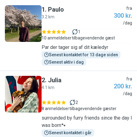
1
.
Paulo
fra
300 kr.
3.2 km
P
/dag
1
10 anmeldelser
tilbagevendende gæst
Par der tager sig af dit kæledyr
Senest kontaktet for 13 dage siden
Senest aktiv i dag
2
.
Julia
fra
200 kr.
4.1 km
J
/dag
2
8 anmeldelser
tilbagevendende gæster
surrounded by furry friends since the day I
was born🐾
Senest kontaktet i går