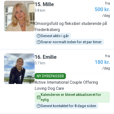
15
.
Mille
fra
500 kr.
5.8 km
M
/dag
Omsorgsfuld og fleksibel studerende på
Frederiksberg
Senest aktiv i går
Svarer normalt inden for et par timer
16
.
Emilie
fra
180 kr.
3.7 km
E
/dag
NY DYREPASSER
Active International Couple Offering
Loving Dog Care
Kalenderen er blevet aktualiseret for 
nylig
Senest kontaktet for 8 dage siden