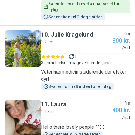
Kalenderen er blevet aktualiseret for 
nylig
Senest booket 2 dage siden
10
.
Julie Kragelund
fra
300 kr.
1.2 km
J
/nat
1
3 anmeldelser
tilbagevendende gæst
Veterinærmedicin studerende der elsker
dyr!
Svarer normalt inden for en dag
11
.
Laura
fra
400 kr.
1.2 km
L
/nat
Hello there lovely people 🫶🏻
Senest aktiv 12 dage siden