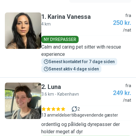
1
.
Karina Vanessa
fra
250 kr.
4 km
K
/nat
NY DYREPASSER
Calm and caring pet sitter with rescue
experience
Senest kontaktet for 7 dage siden
Senest aktiv 4 dage siden
2
.
Luna
fra
249 kr.
3.6 km - København
L
/nat
2
13 anmeldelser
tilbagevendende gæster
ordentlig og pålidelig dyrepasser der
holder meget af dyr