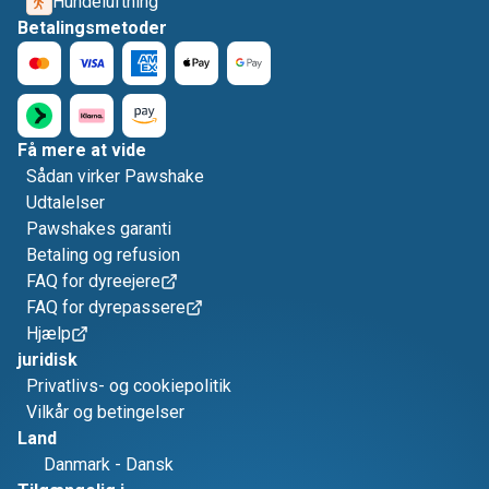
Hundeluftning
Betalingsmetoder
Få mere at vide
Sådan virker Pawshake
Udtalelser
Pawshakes garanti
Betaling og refusion
FAQ for dyreejere
FAQ for dyrepassere
Hjælp
juridisk
Privatlivs- og cookiepolitik
Vilkår og betingelser
Land
Danmark
-
Dansk