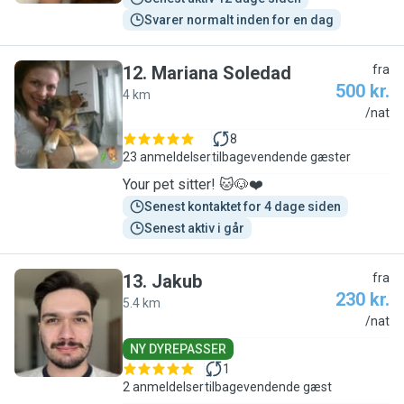
Svarer normalt inden for en dag
12
.
Mariana Soledad
fra
500 kr.
4 km
M
/nat
8
23 anmeldelser
tilbagevendende gæster
Your pet sitter! 🐱🐶❤️
Senest kontaktet for 4 dage siden
Senest aktiv i går
13
.
Jakub
fra
230 kr.
5.4 km
J
/nat
NY DYREPASSER
1
2 anmeldelser
tilbagevendende gæst