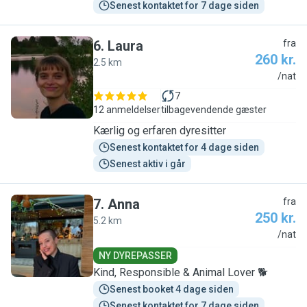
Senest kontaktet for 7 dage siden
6
.
Laura
fra
260 kr.
2.5 km
L
/nat
7
12 anmeldelser
tilbagevendende gæster
Kærlig og erfaren dyresitter
Senest kontaktet for 4 dage siden
Senest aktiv i går
7
.
Anna
fra
250 kr.
5.2 km
A
/nat
NY DYREPASSER
Kind, Responsible & Animal Lover 🐕
Senest booket 4 dage siden
Senest kontaktet for 7 dage siden