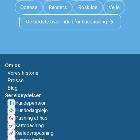
Odense
Randers
Roskilde
Vejle
De bedste byer inden for huspasning
Om os
Vores historie
Presse
Blog
Serviceydelser
Hundepension
Hundedagpleje
Pasning af hus
Kattepasning
Kæledyrspasning