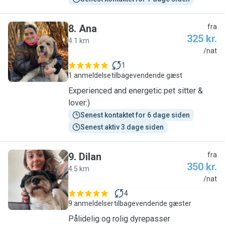
8
.
Ana
fra
325 kr.
4.1 km
A
/nat
1
1 anmeldelse
tilbagevendende gæst
Experienced and energetic pet sitter &
lover:)
Senest kontaktet for 6 dage siden
Senest aktiv 3 dage siden
9
.
Dilan
fra
350 kr.
4.5 km
D
/nat
4
9 anmeldelser
tilbagevendende gæster
Pålidelig og rolig dyrepasser