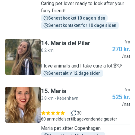
Caring pet lover ready to look after your
furry friend!
Senest booket 10 dage siden
Senest kontaktet for 10 dage siden
14
.
Maria del Pilar
fra
270 kr.
0.2 km
M
/nat
I love animals and I take care a lot🥹🩷
Senest aktiv 12 dage siden
15
.
Maria
fra
525 kr.
3.8 km - København
M
/nat
30
60 anmeldelser
tilbagevendende gæster
Maria pet sitter Copenhagen