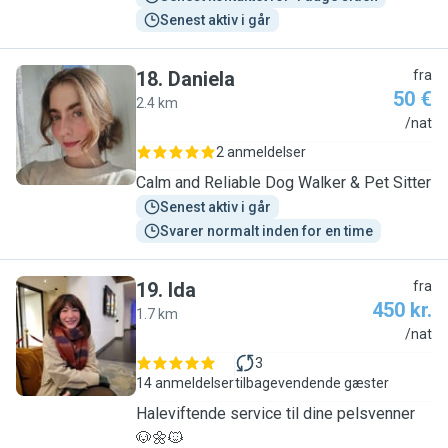
Senest aktiv i går
18
.
Daniela
fra
50 €
2.4 km
D
/nat
2 anmeldelser
Calm and Reliable Dog Walker & Pet Sitter
Senest aktiv i går
Svarer normalt inden for en time
19
.
Ida
fra
450 kr.
1.7 km
I
/nat
3
14 anmeldelser
tilbagevendende gæster
Haleviftende service til dine pelsvenner
🐶🌼🐱