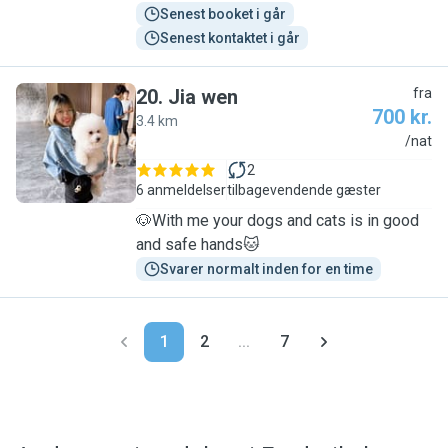
Senest booket i går
Senest kontaktet i går
20
.
Jia wen
fra
700 kr.
3.4 km
J
/nat
2
6 anmeldelser
tilbagevendende gæster
🐶With me your dogs and cats is in good
and safe hands🐱
Svarer normalt inden for en time
1
2
...
7