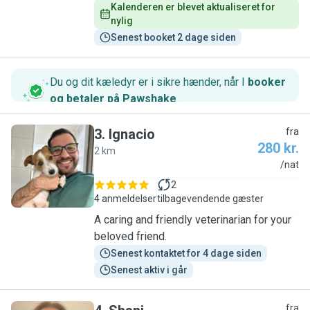
Kalenderen er blevet aktualiseret for 
nylig
Senest booket 2 dage siden
Du og dit kæledyr er i sikre hænder, når I
booker
og betaler på Pawshake
.
3
.
Ignacio
fra
280 kr.
2 km
I
/nat
2
4 anmeldelser
tilbagevendende gæster
A caring and friendly veterinarian for your
beloved friend.
Senest kontaktet for 4 dage siden
Senest aktiv i går
fra