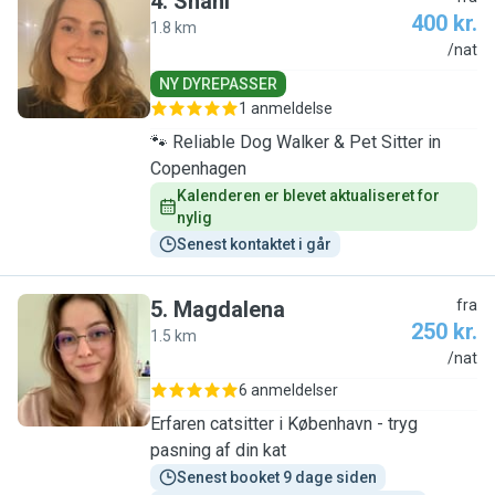
4
.
Shani
400 kr.
1.8 km
S
/nat
NY DYREPASSER
1 anmeldelse
🐾 Reliable Dog Walker & Pet Sitter in
Copenhagen
Kalenderen er blevet aktualiseret for 
nylig
Senest kontaktet i går
5
.
Magdalena
fra
250 kr.
1.5 km
M
/nat
6 anmeldelser
Erfaren catsitter i København - tryg
pasning af din kat
Senest booket 9 dage siden