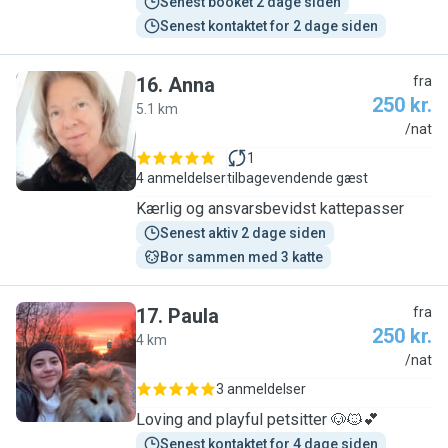
Senest booket 2 dage siden
Senest kontaktet for 2 dage siden
16
.
Anna
fra
250 kr.
5.1 km
A
/nat
1
4 anmeldelser
tilbagevendende gæst
Kærlig og ansvarsbevidst kattepasser
Senest aktiv 2 dage siden
Bor sammen med 3 katte
17
.
Paula
fra
250 kr.
4 km
P
/nat
3 anmeldelser
Loving and playful petsitter 🐶🐱💕
Senest kontaktet for 4 dage siden