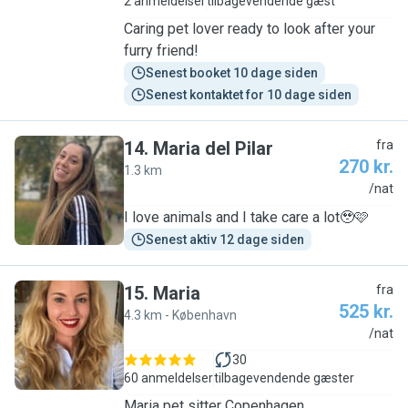
2 anmeldelser
tilbagevendende gæst
Caring pet lover ready to look after your
furry friend!
Senest booket 10 dage siden
Senest kontaktet for 10 dage siden
14
.
Maria del Pilar
fra
270 kr.
1.3 km
M
/nat
I love animals and I take care a lot🥹🩷
Senest aktiv 12 dage siden
15
.
Maria
fra
525 kr.
4.3 km - København
M
/nat
30
60 anmeldelser
tilbagevendende gæster
Maria pet sitter Copenhagen