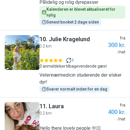
Pålidelig og rolig dyrepasser
Kalenderen er blevet aktualiseret for 
nylig
Senest booket 2 dage siden
10
.
Julie Kragelund
fra
300 kr.
0.2 km
J
/nat
1
3 anmeldelser
tilbagevendende gæst
Veterinærmedicin studerende der elsker
dyr!
Svarer normalt inden for en dag
11
.
Laura
fra
400 kr.
0.2 km
L
/nat
Hello there lovely people 🫶🏻