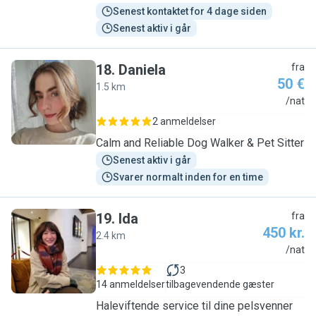
Senest kontaktet for 4 dage siden
Senest aktiv i går
18
.
Daniela
fra
50 €
1.5 km
D
/nat
2 anmeldelser
Calm and Reliable Dog Walker & Pet Sitter
Senest aktiv i går
Svarer normalt inden for en time
19
.
Ida
fra
450 kr.
2.4 km
I
/nat
3
14 anmeldelser
tilbagevendende gæster
Haleviftende service til dine pelsvenner