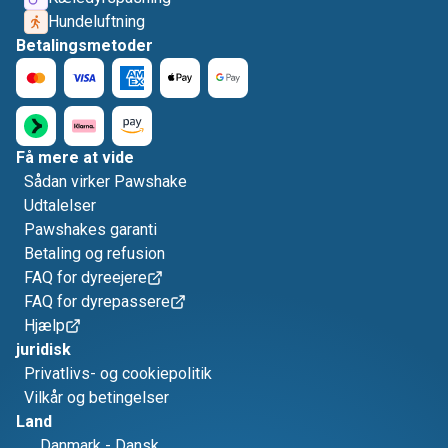
Hundeluftning
Betalingsmetoder
Få mere at vide
Sådan virker Pawshake
Udtalelser
Pawshakes garanti
Betaling og refusion
FAQ for dyreejere
FAQ for dyrepassere
Hjælp
juridisk
Privatlivs- og cookiepolitik
Vilkår og betingelser
Land
Danmark
-
Dansk