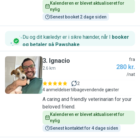
Kalenderen er blevet aktualiseret for 
nylig
Senest booket 2 dage siden
Du og dit kæledyr er i sikre hænder, når I
booker
og betaler på Pawshake
.
3
.
Ignacio
fra
280 kr.
2.6 km
I
/nat
2
4 anmeldelser
tilbagevendende gæster
A caring and friendly veterinarian for your
beloved friend.
Kalenderen er blevet aktualiseret for 
nylig
Senest kontaktet for 4 dage siden