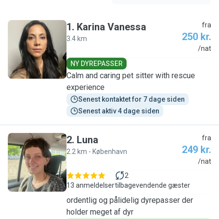
1
.
Karina Vanessa
fra
250 kr.
3.4 km
K
/nat
NY DYREPASSER
Calm and caring pet sitter with rescue
experience
Senest kontaktet for 7 dage siden
Senest aktiv 4 dage siden
2
.
Luna
fra
249 kr.
2.2 km - København
L
/nat
2
13 anmeldelser
tilbagevendende gæster
ordentlig og pålidelig dyrepasser der
holder meget af dyr