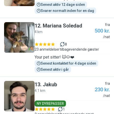
Senest aktiv 12 dage siden
Svarer normalt inden for en dag
12
.
Mariana Soledad
fra
500 kr.
4 km
M
/nat
8
23 anmeldelser
tilbagevendende gæster
Your pet sitter! 🐱🐶❤️
Senest kontaktet for 4 dage siden
Senest aktiv i går
13
.
Jakub
fra
230 kr.
4.1 km
J
/nat
NY DYREPASSER
1