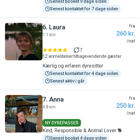
Senest booket 9 dage siden
Senest kontaktet for 7 dage siden
6
.
Laura
fra
260 kr.
1.1 km
L
/nat
7
12 anmeldelser
tilbagevendende gæster
Kærlig og erfaren dyresitter
Senest kontaktet for 4 dage siden
Senest aktiv i går
7
.
Anna
fra
250 kr.
4.8 km
A
/nat
NY DYREPASSER
Kind, Responsible & Animal Lover 🐕
Senest booket 4 dage siden