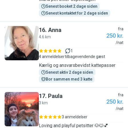
Senest booket 2 dage siden
Senest kontaktet for 2 dage siden
16
.
Anna
fra
250 kr.
4.6 km
A
/nat
1
4 anmeldelser
tilbagevendende gæst
Kærlig og ansvarsbevidst kattepasser
Senest aktiv 2 dage siden
Bor sammen med 3 katte
17
.
Paula
fra
250 kr.
3 km
P
/nat
3 anmeldelser
Loving and playful petsitter 🐶🐱💕