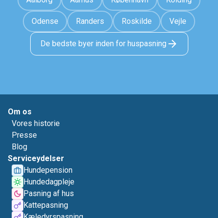
Odense
Randers
Roskilde
Vejle
De bedste byer inden for huspasning
Om os
Vores historie
Presse
Blog
Serviceydelser
Hundepension
Hundedagpleje
Pasning af hus
Kattepasning
Kæledyrspasning