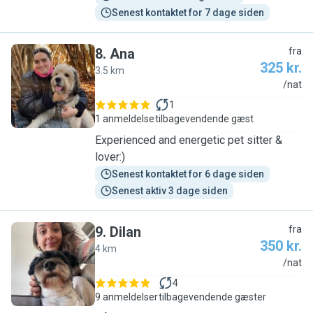
Senest kontaktet for 7 dage siden
8
.
Ana
fra
325 kr.
3.5 km
A
/nat
1
1 anmeldelse
tilbagevendende gæst
Experienced and energetic pet sitter &
lover:)
Senest kontaktet for 6 dage siden
Senest aktiv 3 dage siden
9
.
Dilan
fra
350 kr.
4 km
D
/nat
4
9 anmeldelser
tilbagevendende gæster