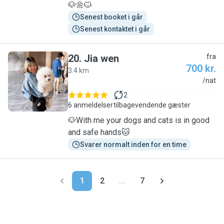
🐶🌼🐱
Senest booket i går
Senest kontaktet i går
20
.
Jia wen
fra
700 kr.
3.4 km
J
/nat
2
6 anmeldelser
tilbagevendende gæster
🐶With me your dogs and cats is in good
and safe hands🐱
Svarer normalt inden for en time
1
2
...
7