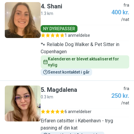
4
.
Shani
fra
400 kr.
1.3 km
S
/nat
NY DYREPASSER
1 anmeldelse
🐾 Reliable Dog Walker & Pet Sitter in
Copenhagen
Kalenderen er blevet aktualiseret for 
nylig
Senest kontaktet i går
5
.
Magdalena
fra
250 kr.
0.3 km
M
/nat
6 anmeldelser
Erfaren catsitter i København - tryg
pasning af din kat