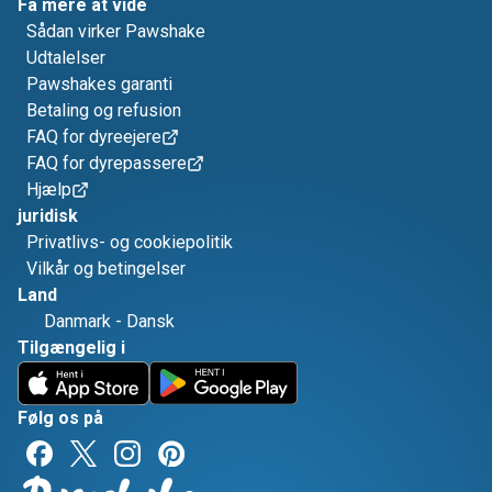
Få mere at vide
Sådan virker Pawshake
Udtalelser
Pawshakes garanti
Betaling og refusion
FAQ for dyreejere
FAQ for dyrepassere
Hjælp
juridisk
Privatlivs- og cookiepolitik
Vilkår og betingelser
Land
Danmark
-
Dansk
Tilgængelig i
Følg os på