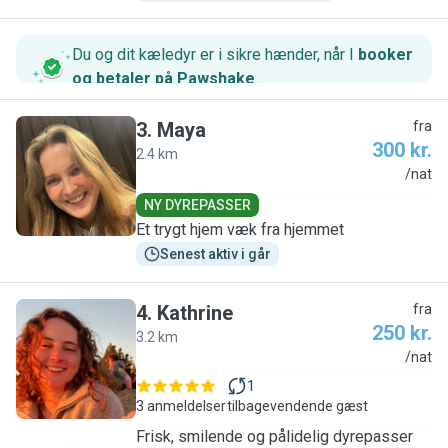
Du og dit kæledyr er i sikre hænder, når I
booker
og betaler på Pawshake
.
3
.
Maya
fra
300 kr.
2.4 km
M
/nat
NY DYREPASSER
Et trygt hjem væk fra hjemmet
Senest aktiv i går
4
.
Kathrine
fra
250 kr.
3.2 km
K
/nat
1
3 anmeldelser
tilbagevendende gæst
Frisk, smilende og pålidelig dyrepasser