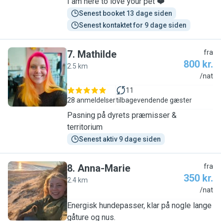
I am here to love your pet ❤️
Senest booket 13 dage siden
Senest kontaktet for 9 dage siden
7
.
Mathilde
fra
800 kr.
2.5 km
M
/nat
11
28 anmeldelser
tilbagevendende gæster
Pasning på dyrets præmisser &
territorium
Senest aktiv 9 dage siden
8
.
Anna-Marie
fra
350 kr.
2.4 km
A
/nat
Energisk hundepasser, klar på nogle lange
gåture og nus.