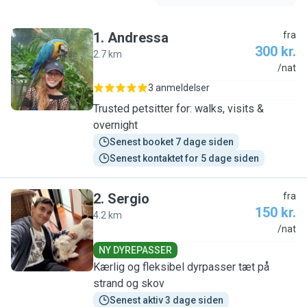
1
.
Andressa
fra
300 kr.
2.7 km
A
/nat
3 anmeldelser
Trusted petsitter for: walks, visits &
overnight
Senest booket 7 dage siden
Senest kontaktet for 5 dage siden
2
.
Sergio
fra
150 kr.
4.2 km
S
/nat
NY DYREPASSER
Kærlig og fleksibel dyrpasser tæt på
strand og skov
Senest aktiv 3 dage siden