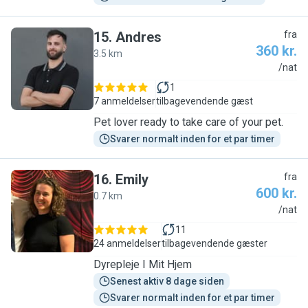
15
.
Andres
fra
360 kr.
3.5 km
A
/nat
1
7 anmeldelser
tilbagevendende gæst
Pet lover ready to take care of your pet.
Svarer normalt inden for et par timer
16
.
Emily
fra
600 kr.
0.7 km
E
/nat
11
24 anmeldelser
tilbagevendende gæster
Dyrepleje I Mit Hjem
Senest aktiv 8 dage siden
Svarer normalt inden for et par timer