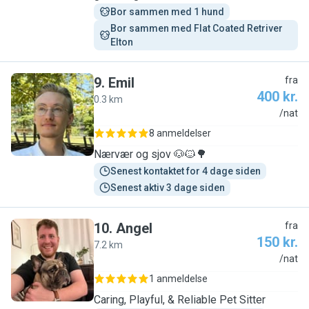
Bor sammen med 1 hund
Bor sammen med Flat Coated Retriver 
Elton
9
.
Emil
fra
400 kr.
0.3 km
E
/nat
8 anmeldelser
Nærvær og sjov 🐶🐱🌳
Senest kontaktet for 4 dage siden
Senest aktiv 3 dage siden
10
.
Angel
fra
150 kr.
7.2 km
A
/nat
1 anmeldelse
Caring, Playful, & Reliable Pet Sitter