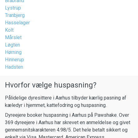
Brabrand
Lystrup
Tranbjerg
Hasselager
Kolt
Mårslet
Løgten
Hørning
Hinnerup
Hadsten
Hvorfor vælge huspasning?
Pålidelige dyresittere i Aarhus tilbyder kærlig pasning af
kæledyr i hjemmet, kattefodring og huspasning.
Dyreejere booker huspasning i Aarhus på Pawshake. Over
369 dyreejere i Aarhus har skrevet en anmeldelse og givet
gennemsnitskarakteren 4.98/5. Det hele betalt sikkert og
enkelt via Visa, Mastercard, American Express.