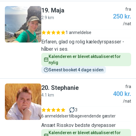
19
.
Maja
fra
250 kr.
2.9 km
M
/nat
1 anmeldelse
Erfaren, glad og rolig kæledyrspasser -
håber vi ses.
Kalenderen er blevet aktualiseret for 
nylig
Senest booket 4 dage siden
20
.
Stephanie
fra
400 kr.
4.1 km
S
/nat
3
6 anmeldelser
tilbagevendende gæster
Ansæt Risskov bedste dyrepasser
Kalenderen er blevet aktualiseret for 