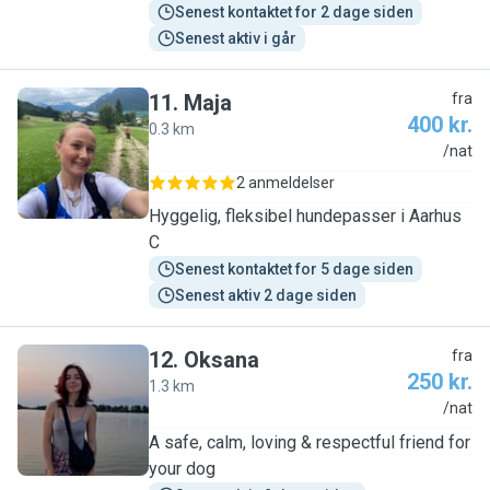
Senest kontaktet for 2 dage siden
Senest aktiv i går
11
.
Maja
fra
400 kr.
0.3 km
M
/nat
2 anmeldelser
Hyggelig, fleksibel hundepasser i Aarhus
C
Senest kontaktet for 5 dage siden
Senest aktiv 2 dage siden
12
.
Oksana
fra
250 kr.
1.3 km
O
/nat
A safe, calm, loving & respectful friend for
your dog