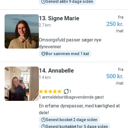
Senest aktiv 9 dage siden
13
.
Signe Marie
fra
250 kr.
2.7 km
S
/nat
Omsorgsfuld passer søger nye
dyrevenner
Bor sammen med 1 kat
14
.
Annabelle
fra
500 kr.
1.4 km
A
/nat
1
1 anmeldelse
tilbagevendende gæst
En erfarne dyrepasser, med kærlighed at
dele!
Senest booket 2 dage siden
Senest kontaktet for 5 dage siden