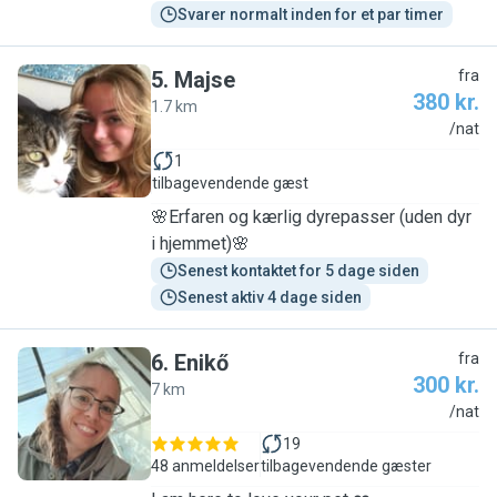
Svarer normalt inden for et par timer
5
.
Majse
fra
380 kr.
1.7 km
M
/nat
1
tilbagevendende gæst
🌸Erfaren og kærlig dyrepasser (uden dyr
i hjemmet)🌸
Senest kontaktet for 5 dage siden
Senest aktiv 4 dage siden
6
.
Enikő
fra
300 kr.
7 km
E
/nat
19
48 anmeldelser
tilbagevendende gæster