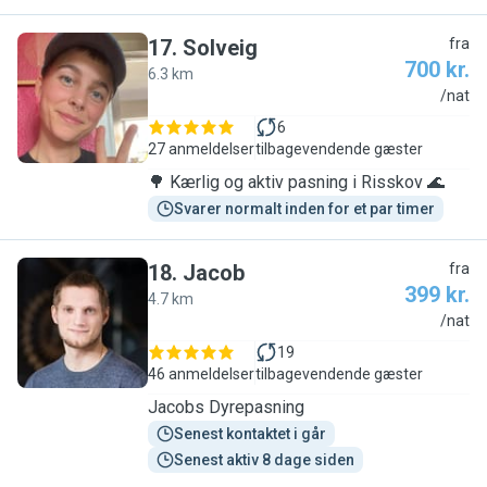
17
.
Solveig
fra
700 kr.
6.3 km
S
/nat
6
27 anmeldelser
tilbagevendende gæster
🌳 Kærlig og aktiv pasning i Risskov 🌊
Svarer normalt inden for et par timer
18
.
Jacob
fra
399 kr.
4.7 km
J
/nat
19
46 anmeldelser
tilbagevendende gæster
Jacobs Dyrepasning
Senest kontaktet i går
Senest aktiv 8 dage siden