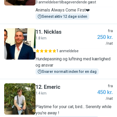
3 anmeldelser
tilbagevendende gæst
Animals Always Come First❤️
Senest aktiv 12 dage siden
11
.
Nicklas
fra
250 kr.
1.8 km
N
/nat
1 anmeldelse
Hundepasning og luftning med kærlighed
og ansvar
Svarer normalt inden for en dag
12
.
Emeric
fra
450 kr.
1.4 km
E
/nat
Playtime for your cat, bird... Serenity while
you're away !