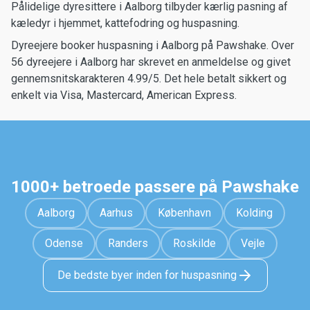
Pålidelige dyresittere i Aalborg tilbyder kærlig pasning af
kæledyr i hjemmet, kattefodring og huspasning.
Dyreejere booker huspasning i Aalborg på Pawshake. Over
56 dyreejere i Aalborg har skrevet en anmeldelse og givet
gennemsnitskarakteren 4.99/5. Det hele betalt sikkert og
enkelt via Visa, Mastercard, American Express.
1000+ betroede passere på Pawshake
Aalborg
Aarhus
København
Kolding
Odense
Randers
Roskilde
Vejle
De bedste byer inden for huspasning