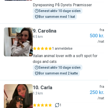
Dyrepasning På Dyrets Præmisser
Senest aktiv 10 dage siden
Bor sammen med 1 kat
9
.
Carolina
fra
500 kr.
4.5 km
C
/nat
1 anmeldelse
Italian animal lover with a soft spot for
dogs and cats
Senest aktiv 10 dage siden
Bor sammen med 2 katte
10
.
Carla
fra
250 kr.
1.3 km
C
/nat
1