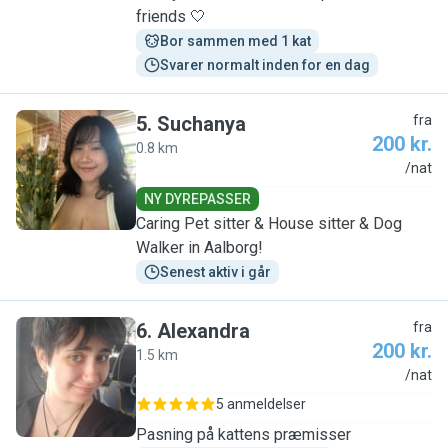
friends 🤍
Bor sammen med 1 kat
Svarer normalt inden for en dag
5
.
Suchanya
fra
200 kr.
0.8 km
S
/nat
NY DYREPASSER
Caring Pet sitter & House sitter & Dog
Walker in Aalborg!
Senest aktiv i går
6
.
Alexandra
fra
200 kr.
1.5 km
A
/nat
5 anmeldelser
Pasning på kattens præmisser