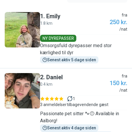
1
.
Emily
fra
250 kr.
1.8 km
E
/nat
NY DYREPASSER
Omsorgsfuld dyrepasser med stor
kærlighed til dyr
Senest aktiv 5 dage siden
2
.
Daniel
fra
150 kr.
0.4 km
D
/nat
1
3 anmeldelser
tilbagevendende gæst
Passionate pet sitter 🐾🙃 Available in
Aalborg!
Senest aktiv 4 dage siden