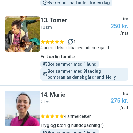
Svarer normalt inden for en dag
13
.
Tomer
fra
250 kr.
10 km
T
/nat
1
4 anmeldelser
tilbagevendende gæst
En kærlig familie
Bor sammen med 1 hund
Bor sammen med Blanding 
pomeranian dansk gårdhund  Nelly
14
.
Marie
fra
275 kr.
2 km
M
/nat
4 anmeldelser
Tryg og kærlig hundepasning :)
Bor sammen med 1 hund