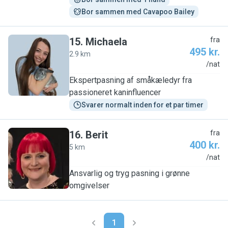
Bor sammen med Cavapoo Bailey
15
.
Michaela
fra
495 kr.
2.9 km
M
/nat
Ekspertpasning af småkæledyr fra
passioneret kaninfluencer
Svarer normalt inden for et par timer
16
.
Berit
fra
400 kr.
5 km
B
/nat
Ansvarlig og tryg pasning i grønne
omgivelser
1