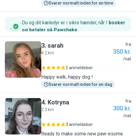
Svarer normalt inden for en time
Du og dit kæledyr er i sikre hænder, når I
booker
og betaler på Pawshake
.
3
.
sarah
fra
350 kr.
4.2 km
S
/nat
2 anmeldelser
Happy walk, happy dog !
Svarer normalt inden for en dag
4
.
Kotryna
fra
300 kr.
2.3 km
K
/nat
3 anmeldelser
Ready to make some new paw-esome