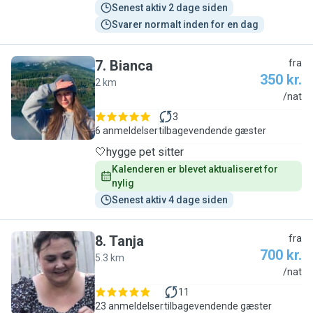
Senest aktiv 2 dage siden
Svarer normalt inden for en dag
7
.
Bianca
fra
350 kr.
2 km
B
/nat
3
6 anmeldelser
tilbagevendende gæster
🤍hygge pet sitter
Kalenderen er blevet aktualiseret for 
nylig
Senest aktiv 4 dage siden
8
.
Tanja
fra
700 kr.
5.3 km
T
/nat
11
23 anmeldelser
tilbagevendende gæster