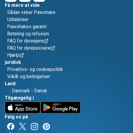
Få mere at vide
Sådan virker Pawshake
Udtalelser
Pawshakes garanti
Betaling og refusion
FAQ for dyreejere
FAQ for dyrepassere
Hjælp
juridisk
Privatlivs- og cookiepolitik
Vilkår og betingelser
Land
Danmark
-
Dansk
Tilgængelig i
Følg os på