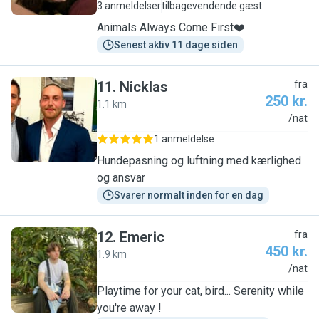
3 anmeldelser
tilbagevendende gæst
Animals Always Come First❤️
Senest aktiv 11 dage siden
11
.
Nicklas
fra
250 kr.
1.1 km
N
/nat
1 anmeldelse
Hundepasning og luftning med kærlighed
og ansvar
Svarer normalt inden for en dag
12
.
Emeric
fra
450 kr.
1.9 km
E
/nat
Playtime for your cat, bird... Serenity while
you're away !