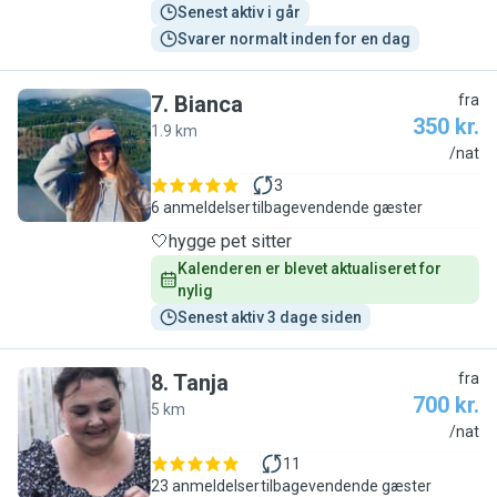
Senest aktiv i går
Svarer normalt inden for en dag
7
.
Bianca
fra
350 kr.
1.9 km
B
/nat
3
6 anmeldelser
tilbagevendende gæster
🤍hygge pet sitter
Kalenderen er blevet aktualiseret for 
nylig
Senest aktiv 3 dage siden
8
.
Tanja
fra
700 kr.
5 km
T
/nat
11
23 anmeldelser
tilbagevendende gæster