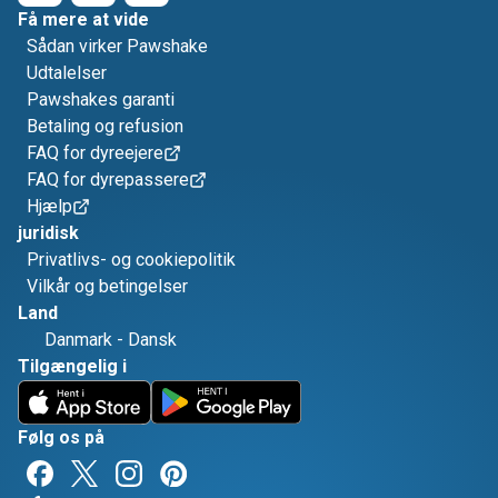
Få mere at vide
Sådan virker Pawshake
Udtalelser
Pawshakes garanti
Betaling og refusion
FAQ for dyreejere
FAQ for dyrepassere
Hjælp
juridisk
Privatlivs- og cookiepolitik
Vilkår og betingelser
Land
Danmark
-
Dansk
Tilgængelig i
Følg os på