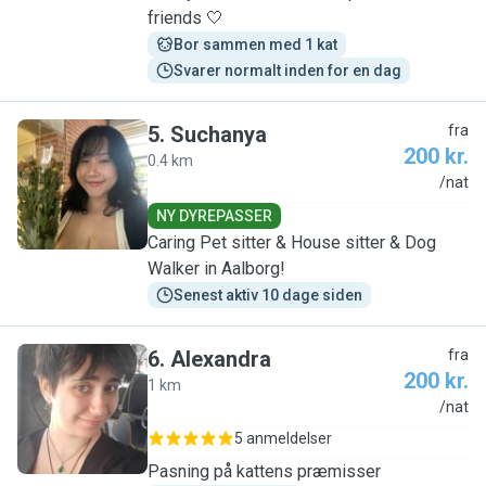
friends 🤍
Bor sammen med 1 kat
Svarer normalt inden for en dag
5
.
Suchanya
fra
200 kr.
0.4 km
S
/nat
NY DYREPASSER
Caring Pet sitter & House sitter & Dog
Walker in Aalborg!
Senest aktiv 10 dage siden
6
.
Alexandra
fra
200 kr.
1 km
A
/nat
5 anmeldelser
Pasning på kattens præmisser