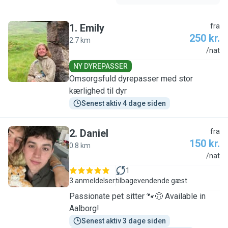
1
.
Emily
fra
250 kr.
2.7 km
E
/nat
NY DYREPASSER
Omsorgsfuld dyrepasser med stor
kærlighed til dyr
Senest aktiv 4 dage siden
2
.
Daniel
fra
150 kr.
0.8 km
D
/nat
1
3 anmeldelser
tilbagevendende gæst
Passionate pet sitter 🐾🙃 Available in
Aalborg!
Senest aktiv 3 dage siden