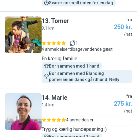
Svarer normalt inden for en dag
13
.
Tomer
fra
250 kr.
9.1 km
T
/nat
1
4 anmeldelser
tilbagevendende gæst
En kærlig familie
Bor sammen med 1 hund
Bor sammen med Blanding 
pomeranian dansk gårdhund  Nelly
14
.
Marie
fra
275 kr.
1.4 km
M
/nat
4 anmeldelser
Tryg og kærlig hundepasning :)
Bor sammen med 1 hund