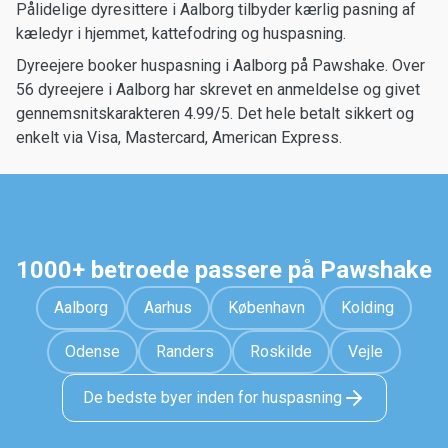
Pålidelige dyresittere i Aalborg tilbyder kærlig pasning af
kæledyr i hjemmet, kattefodring og huspasning.
Dyreejere booker huspasning i Aalborg på Pawshake. Over
56 dyreejere i Aalborg har skrevet en anmeldelse og givet
gennemsnitskarakteren 4.99/5. Det hele betalt sikkert og
enkelt via Visa, Mastercard, American Express.
1000+ betroede passere på Pawshake
Aalborg
Aarhus
København
Kolding
Odense
Randers
Roskilde
Vejle
De bedste byer inden for huspasning