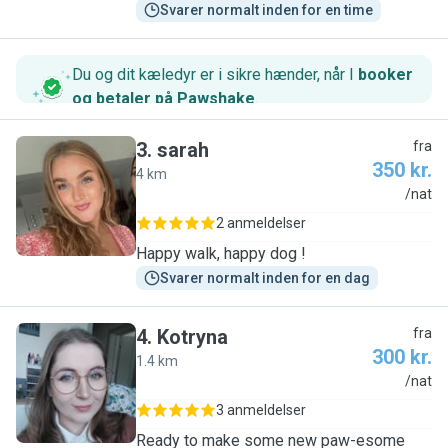
Svarer normalt inden for en time
Du og dit kæledyr er i sikre hænder, når I
booker
og betaler på Pawshake
.
3
.
sarah
fra
350 kr.
4 km
S
/nat
2 anmeldelser
Happy walk, happy dog !
Svarer normalt inden for en dag
4
.
Kotryna
fra
300 kr.
1.4 km
K
/nat
3 anmeldelser
Ready to make some new paw-esome