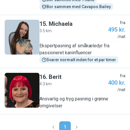
Bor sammen med Cavapoo Bailey
15
.
Michaela
fra
495 kr.
3.5 km
M
/nat
Ekspertpasning af småkæledyr fra
passioneret kaninfluencer
Svarer normalt inden for et par timer
16
.
Berit
fra
400 kr.
4.3 km
B
/nat
Ansvarlig og tryg pasning i grønne
omgivelser
1