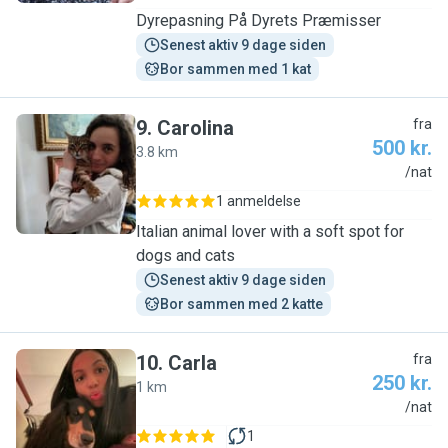
Dyrepasning På Dyrets Præmisser
Senest aktiv 9 dage siden
Bor sammen med 1 kat
9
.
Carolina
fra
500 kr.
3.8 km
C
/nat
1 anmeldelse
Italian animal lover with a soft spot for
dogs and cats
Senest aktiv 9 dage siden
Bor sammen med 2 katte
10
.
Carla
fra
250 kr.
1 km
C
/nat
1