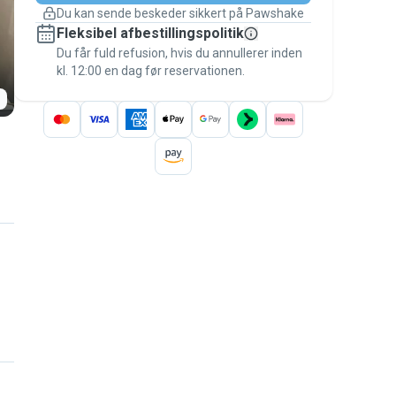
Du kan sende beskeder sikkert på Pawshake
Dækkede bookinger
Fleksibel afbestillingspolitik
Hold alt på Pawshake – fra den første
besked til betalingen – for at være dækket
Du får fuld refusion, hvis du annullerer inden
kl. 12:00 en dag før reservationen.
af
Pawshake-garantien
.