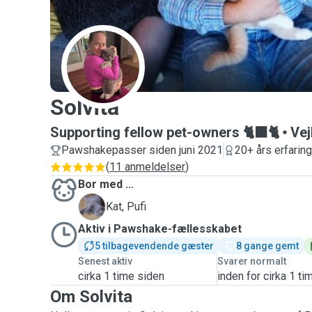
S
Solvita
Supporting fellow pet-owners 🐈‍⬛🐈
Vej
Pawshakepasser siden juni 2021
20+ års erfaring
(
11 anmeldelser
)
Bor med ...
P
Kat, Pufi
Aktiv i Pawshake-fællesskabet
5 tilbagevendende gæster
8 gange gemt
Senest aktiv
Svarer normalt
cirka 1 time siden
inden for cirka 1 ti
Om Solvita