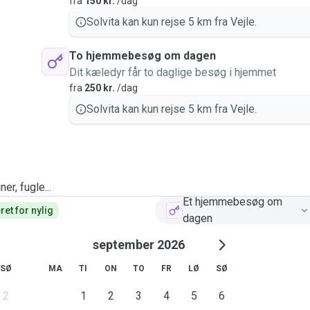
fra
150 kr.
/dag
Solvita kan kun rejse 5 km fra Vejle.
To hjemmebesøg om dagen
Dit kæledyr får to daglige besøg i hjemmet
fra
250 kr.
/dag
Solvita kan kun rejse 5 km fra Vejle.
er, fugle...
Et hjemmebesøg om
et for nylig
dagen
september 2026
SØ
MA
TI
ON
TO
FR
LØ
SØ
2
1
2
3
4
5
6