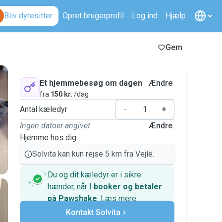
Bliv dyresitter
Opret brugerprofil
Log ind
Hjælp
Gem
Et hjemmebesøg om dagen
Ændre
fra
150 kr.
/dag
Antal kæledyr
-
+
Ingen datoer angivet
Ændre
Hjemme hos dig.
Solvita kan kun rejse 5 km fra Vejle.
Du og dit kæledyr er i sikre
hænder, når I
booker og betaler
på Pawshake
.
Læs mere
Sikre betalinger
Kontakt Solvita
Support, hvis planerne ændrer
sig