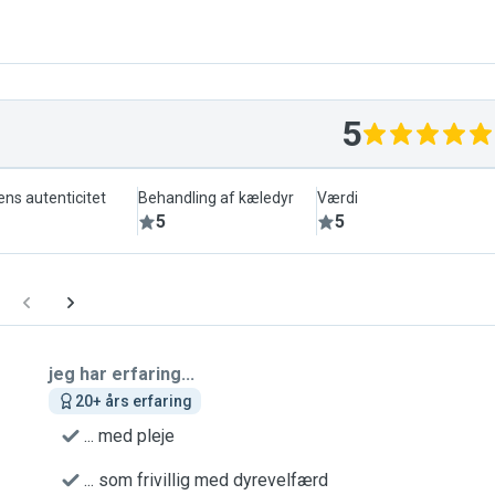
5
ens autenticitet
Behandling af kæledyr
Værdi
5
5
jeg har erfaring...
20+ års erfaring
... med pleje
... som frivillig med dyrevelfærd