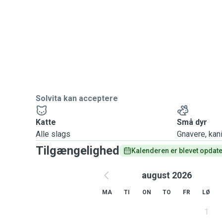
Solvita kan acceptere
Katte
Små dyr
Alle slags
Gnavere, kanin
Tilgængelighed
Kalenderen er blevet opdater
august 2026
MA
TI
ON
TO
FR
LØ
1