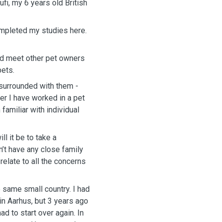
fi, my 6 years old British
ompleted my studies here.
and meet other pet owners
pets.
surrounded with them -
eer I have worked in a pet
 familiar with individual
l it be to take a
on’t have any close family
relate to all the concerns
 same small country. I had
in Aarhus, but 3 years ago
ad to start over again. In