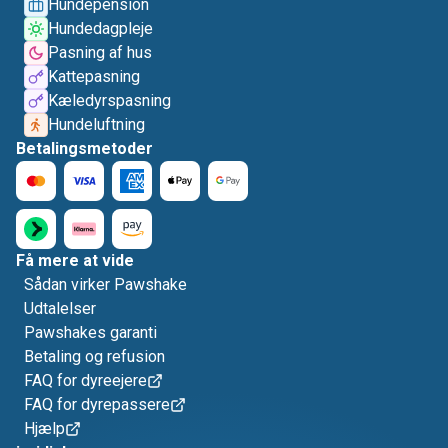
Hundepension
Hundedagpleje
Pasning af hus
Kattepasning
Kæledyrspasning
Hundeluftning
Betalingsmetoder
Få mere at vide
Sådan virker Pawshake
Udtalelser
Pawshakes garanti
Betaling og refusion
FAQ for dyreejere
FAQ for dyrepassere
Hjælp