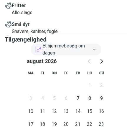
Fritter
Alle slags
Små dyr
Gnavere, kaniner, fugle...
Tilgængelighed
Et hjemmebesøg om
dagen
august 2026
MA
TI
ON
TO
FR
LØ
SØ
1
2
3
4
5
6
7
8
9
10
11
12
13
14
15
16
17
18
19
20
21
22
23