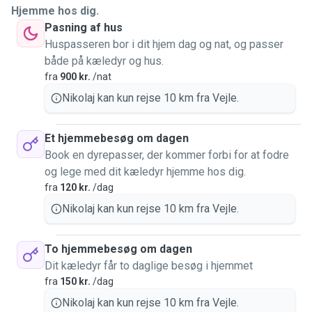
Kan tilbyde hundeluftning da jeg gerne vil hjælpe en firbenet
Hjemme hos dig.
ven.
Pasning af hus
Ved ikke helt helt hvad jeg skal skrive mere her.
Huspasseren bor i dit hjem dag og nat, og passer
Jeg ved at hunde er noget af det mest dyrebare man kan
både på kæledyr og hus.
efterlade i en fremmedes hænder, så;
fra
900 kr.
/nat
Skriv endelig hvis der nogle spørgsmål angående hvad
Nikolaj kan kun rejse 10 km fra Vejle.
som helst, er klar til at svare på alt jeg kan.
Et hjemmebesøg om dagen
Book en dyrepasser, der kommer forbi for at fodre
og lege med dit kæledyr hjemme hos dig.
fra
120 kr.
/dag
Nikolaj kan kun rejse 10 km fra Vejle.
To hjemmebesøg om dagen
Dit kæledyr får to daglige besøg i hjemmet
fra
150 kr.
/dag
Nikolaj kan kun rejse 10 km fra Vejle.