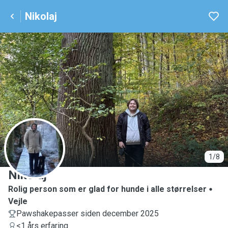
Nikolaj
N
1/8
Nikolaj
Rolig person som er glad for hunde i alle størrelser
Vejle
Pawshakepasser siden december 2025
<1 års erfaring