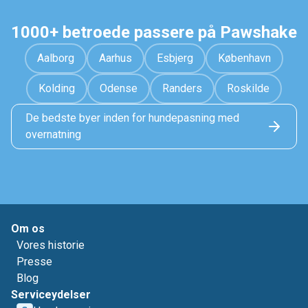
1000+ betroede passere på Pawshake
Aalborg
Aarhus
Esbjerg
København
Kolding
Odense
Randers
Roskilde
De bedste byer inden for hundepasning med
overnatning
Om os
Vores historie
Presse
Blog
Serviceydelser