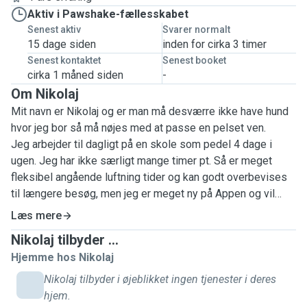
Aktiv i Pawshake-fællesskabet
Senest aktiv
Svarer normalt
15 dage siden
inden for cirka 3 timer
Senest kontaktet
Senest booket
cirka 1 måned siden
-
Om Nikolaj
Mit navn er Nikolaj og er man må desværre ikke have hund
hvor jeg bor så må nøjes med at passe en pelset ven.
Jeg arbejder til dagligt på en skole som pedel 4 dage i
ugen. Jeg har ikke særligt mange timer pt. Så er meget
fleksibel angående luftning tider og kan godt overbevises
til længere besøg, men jeg er meget ny på Appen og vil
starte ud småt.
Læs mere
Nikolaj tilbyder ...
Det er Freja, min mors hund, som jeg hovedsageligt har
Hjemme hos Nikolaj
billeder af og som jeg passer til tider. Hun giver mig en helt
særlig ro.
Nikolaj tilbyder i øjeblikket ingen tjenester i deres
hjem.