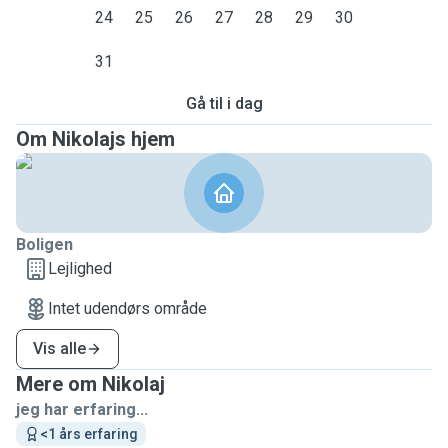
24
25
26
27
28
29
30
31
Gå til i dag
Om Nikolajs hjem
Boligen
Lejlighed
Intet udendørs område
Vis alle
Mere om Nikolaj
jeg har erfaring...
<1 års erfaring