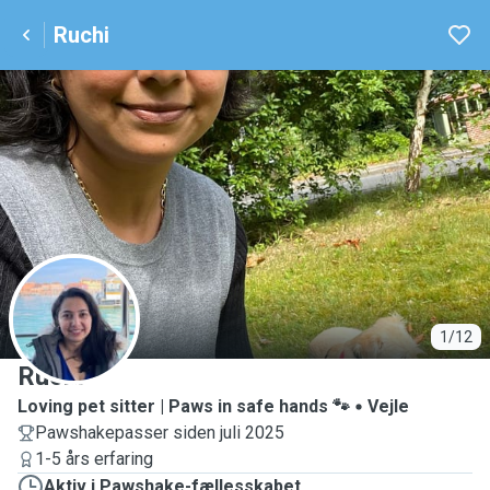
Ruchi
R
1/12
Ruchi
Loving pet sitter | Paws in safe hands 🐾
Vejle
Pawshakepasser siden juli 2025
1-5 års erfaring
Aktiv i Pawshake-fællesskabet