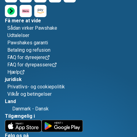
Få mere at vide
Sådan virker Pawshake
Udtalelser
Pawshakes garanti
Betaling og refusion
FAQ for dyreejere
FAQ for dyrepassere
Hjælp
juridisk
Privatlivs- og cookiepolitik
Vilkår og betingelser
Land
Danmark
-
Dansk
Tilgængelig i
Følg os på