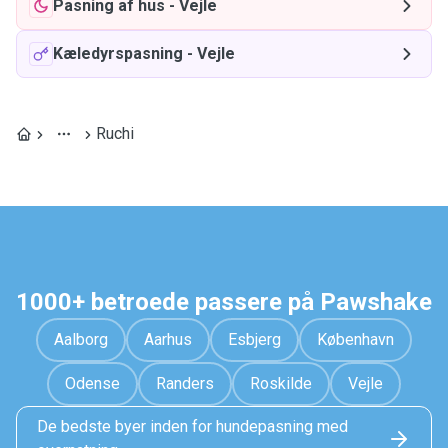
Pasning af hus
-
Vejle
Kæledyrspasning
-
Vejle
Ruchi
1000+ betroede passere på Pawshake
Aalborg
Aarhus
Esbjerg
København
Odense
Randers
Roskilde
Vejle
De bedste byer inden for hundepasning med