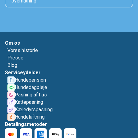
overnatning
Om os
Vores historie
Presse
Blog
Serviceydelser
Hundepension
Hundedagpleje
Pasning af hus
Kattepasning
Kæledyrspasning
Hundeluftning
Betalingsmetoder