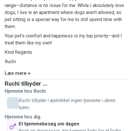
range—distance is no issue for me. While I absolutely love
dogs, I live in an apartment where dogs aren’t allowed, so
pet sitting is a special way for me to still spend time with
them.
Your pet’s comfort and happiness is my top priority—and I
treat them like my own!
Kind Regards
Ruchi
Læs mere
Ruchi tilbyder ...
Hjemme hos Ruchi
Ruchi tilbyder i øjeblikket ingen tjenester i deres
hjem.
Hjemme hos dig.
Et hjemmebesøg om dagen
Book en dyrepasser, der kommer forbi for at fodre