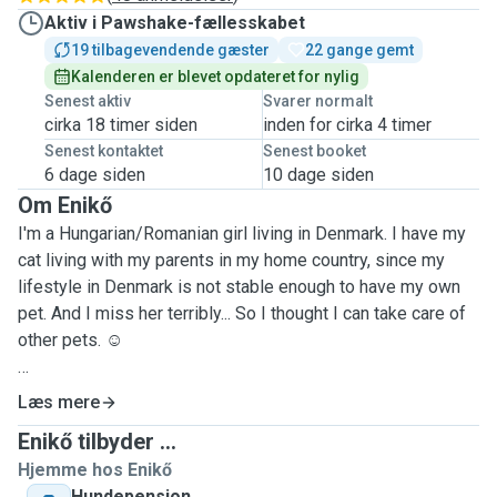
Aktiv i Pawshake-fællesskabet
19 tilbagevendende gæster
22 gange gemt
Kalenderen er blevet opdateret for nylig
Senest aktiv
Svarer normalt
cirka 18 timer siden
inden for cirka 4 timer
Senest kontaktet
Senest booket
6 dage siden
10 dage siden
Om Enikő
I'm a Hungarian/Romanian girl living in Denmark. I have my
cat living with my parents in my home country, since my
lifestyle in Denmark is not stable enough to have my own
pet. And I miss her terribly... So I thought I can take care of
other pets. ☺️
Besides my cat, I have experience with kittens too, since I
Læs mere
allowed her to have a litter once. It was amazing to take
Enikő tilbyder ...
care of very little ones and watch them grow. ☺️ I also
Hjemme hos Enikő
managed to find them loving families.
Hundepension