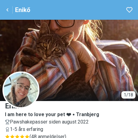
Enikő
E
1/18
Enikő
I am here to love your pet ❤️
Tranbjerg
Pawshakepasser siden august 2022
1-5 års erfaring
(
48 anmeldelser
)