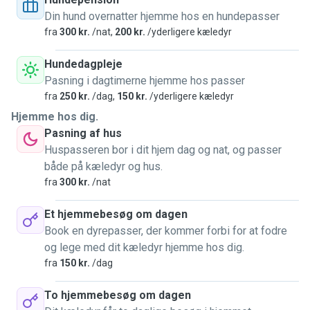
Din hund overnatter hjemme hos en hundepasser
Also, my family always had dogs, so I can take care of
fra
300 kr.
/nat,
200 kr.
/yderligere kæledyr
them too. I prefer small or middle sized ones. ☺️ I like to
go for walks, play together and cuddle (a lot). I don't have
Hundedagpleje
experience to train them though.
Pasning i dagtimerne hjemme hos passer
fra
250 kr.
/dag,
150 kr.
/yderligere kæledyr
I live in the south part of Aarhus, where I'm renting an
Hjemme hos dig.
apartment. There is also an outdoor area where I can take
Pasning af hus
the pets for short walks on leash. I live alone, just have
Huspasseren bor i dit hjem dag og nat, og passer
some teddy bears. ☺️ Right now, I don't have a stable job,
både på kæledyr og hus.
and I spend quite lot of time at home. I'm only working
fra
300 kr.
/nat
about 2-3 days/week for 2-6 hours. This means, I am able
to go for a walk/play about 2-3 times per day. I am also
Et hjemmebesøg om dagen
happy to go to your home if that is more comfortable for
Book en dyrepasser, der kommer forbi for at fodre
you.
og lege med dit kæledyr hjemme hos dig.
fra
150 kr.
/dag
To hjemmebesøg om dagen