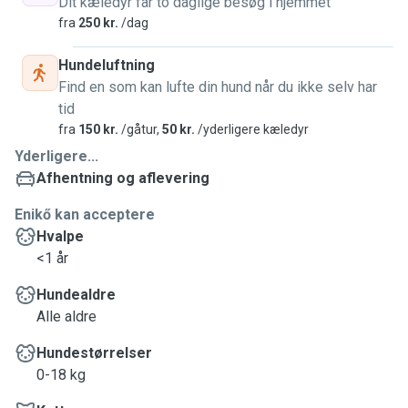
Dit kæledyr får to daglige besøg i hjemmet
fra
250 kr.
/dag
Hundeluftning
Find en som kan lufte din hund når du ikke selv har
tid
fra
150 kr.
/gåtur,
50 kr.
/yderligere kæledyr
Yderligere...
Afhentning og aflevering
Enikő kan acceptere
Hvalpe
<1 år
Hundealdre
Alle aldre
Hundestørrelser
0-18 kg