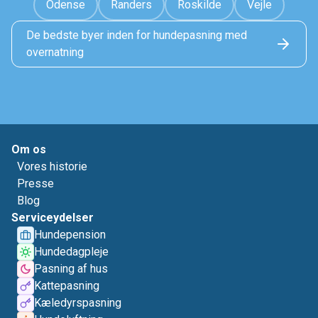
Odense
Randers
Roskilde
Vejle
De bedste byer inden for hundepasning med
overnatning
Om os
Vores historie
Presse
Blog
Serviceydelser
Hundepension
Hundedagpleje
Pasning af hus
Kattepasning
Kæledyrspasning