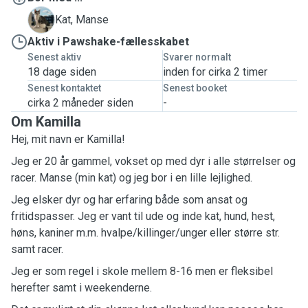
M
Kat, Manse
Aktiv i Pawshake-fællesskabet
Senest aktiv
Svarer normalt
18 dage siden
inden for cirka 2 timer
Senest kontaktet
Senest booket
cirka 2 måneder siden
-
Om Kamilla
Hej, mit navn er Kamilla!
Jeg er 20 år gammel, vokset op med dyr i alle størrelser og
racer. Manse (min kat) og jeg bor i en lille lejlighed.
Jeg elsker dyr og har erfaring både som ansat og
fritidspasser. Jeg er vant til ude og inde kat, hund, hest,
høns, kaniner m.m. hvalpe/killinger/unger eller større str.
samt racer.
Jeg er som regel i skole mellem 8-16 men er fleksibel
herefter samt i weekenderne.