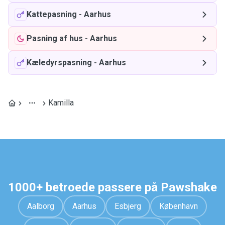
Kattepasning
-
Aarhus
Pasning af hus
-
Aarhus
Kæledyrspasning
-
Aarhus
Kamilla
1000+ betroede passere på Pawshake
Aalborg
Aarhus
Esbjerg
København