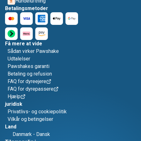
Hundeluftning
Betalingsmetoder
Få mere at vide
Sådan virker Pawshake
Udtalelser
Pawshakes garanti
Betaling og refusion
FAQ for dyreejere
FAQ for dyrepassere
Hjælp
juridisk
Privatlivs- og cookiepolitik
Vilkår og betingelser
Land
Danmark
-
Dansk