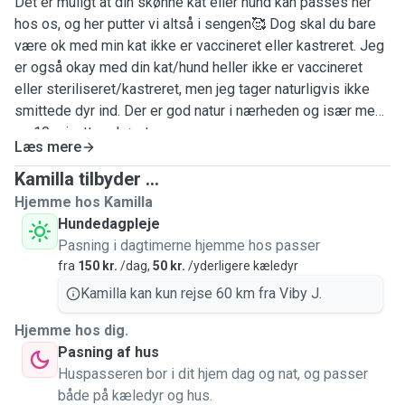
Det er muligt at din skønne kat eller hund kan passes her
hos os, og her putter vi altså i sengen🥰 Dog skal du bare
være ok med min kat ikke er vaccineret eller kastreret. Jeg
er også okay med din kat/hund heller ikke er vaccineret
eller steriliseret/kastreret, men jeg tager naturligvis ikke
smittede dyr ind. Der er god natur i nærheden og især med
en 10 minutters køretur.
Læs mere
Kamilla tilbyder ...
Hjemme hos Kamilla
Hundedagpleje
Pasning i dagtimerne hjemme hos passer
fra
150 kr.
/dag,
50 kr.
/yderligere kæledyr
Kamilla kan kun rejse 60 km fra Viby J.
Hjemme hos dig.
Pasning af hus
Huspasseren bor i dit hjem dag og nat, og passer
både på kæledyr og hus.