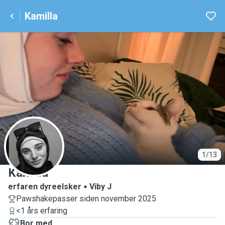
Kamilla
K
1/13
Kamilla
erfaren dyreelsker
Viby J
Pawshakepasser siden november 2025
<1 års erfaring
Bor med ...