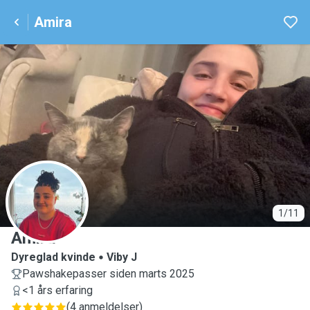
Amira
A
1/11
Amira
Dyreglad kvinde
Viby J
Pawshakepasser siden marts 2025
<1 års erfaring
(
4 anmeldelser
)