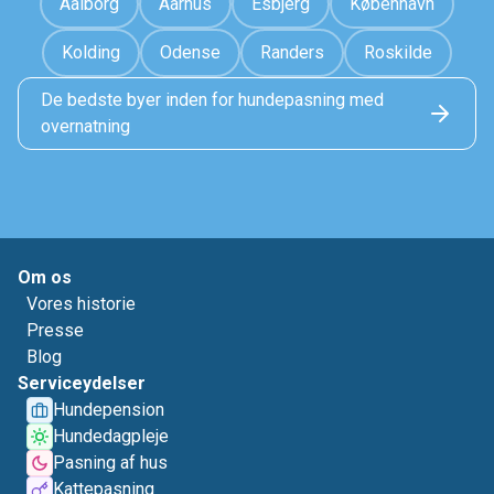
Aalborg
Aarhus
Esbjerg
København
Kolding
Odense
Randers
Roskilde
De bedste byer inden for hundepasning med
overnatning
Om os
Vores historie
Presse
Blog
Serviceydelser
Hundepension
Hundedagpleje
Pasning af hus
Kattepasning