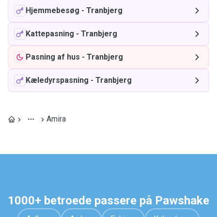
Hjemmebesøg
-
Tranbjerg
Kattepasning
-
Tranbjerg
Pasning af hus
-
Tranbjerg
Kæledyrspasning
-
Tranbjerg
Amira
1000+ betroede passere på Pawshake