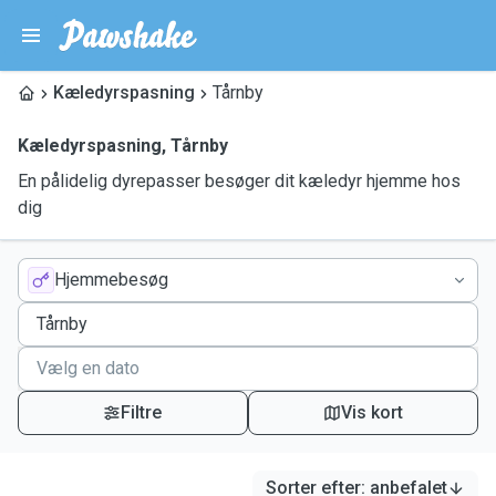
Kæledyrspasning
Tårnby
Kæledyrspasning
,
Tårnby
En pålidelig dyrepasser besøger dit kæledyr hjemme hos
dig
Hjemmebesøg
Filtre
Vis kort
Sorter efter
:
anbefalet