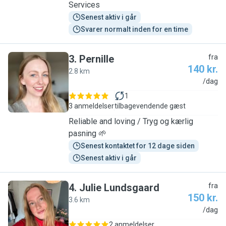
Services
Senest aktiv i går
Svarer normalt inden for en time
3
.
Pernille
fra
140 kr.
2.8 km
P
/dag
1
3 anmeldelser
tilbagevendende gæst
Reliable and loving / Tryg og kærlig
pasning 🌱
Senest kontaktet for 12 dage siden
Senest aktiv i går
4
.
Julie Lundsgaard
fra
150 kr.
3.6 km
J
/dag
2 anmeldelser