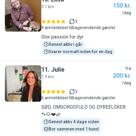
150 kr.
3.1 km
E
/dag
3
9 anmeldelser
tilbagevendende gæster
Stor passion for dyr
Senest aktiv i går
Svarer normalt inden for en dag
11
.
Julie
fra
200 kr.
1.9 km
J
/dag
3
6 anmeldelser
tilbagevendende gæster
SØD, OMSORGSFULD OG DYREELSKER
🐾🐶❤️🌿
Senest aktiv 4 dage siden
Bor sammen med 1 hund