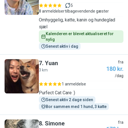
5
8 anmeldelser
tilbagevendende gæster
Omhyggelig, katte, kanin og hundeglad
sjæl
Kalenderen er blevet aktualiseret for 
nylig
Senest aktiv i dag
7
.
Yuan
fra
180 kr.
3 km
Y
/dag
1 anmeldelse
Purfect Cat Care :)
Senest aktiv 2 dage siden
Bor sammen med 1 hund, 3 katte
8
.
Simone
fra