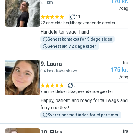
170 kr.
2.1 km
S
/dag
11
22 anmeldelser
tilbagevendende gæster
Hundelufter søger hund
Senest kontaktet for 5 dage siden
Senest aktiv 2 dage siden
9
.
Laura
fra
175 kr.
0.4 km - København
L
/dag
5
9 anmeldelser
tilbagevendende gæster
Happy, patient, and ready for tail wags and
furry cuddles!
Svarer normalt inden for et par timer
10
.
Elisa
fra