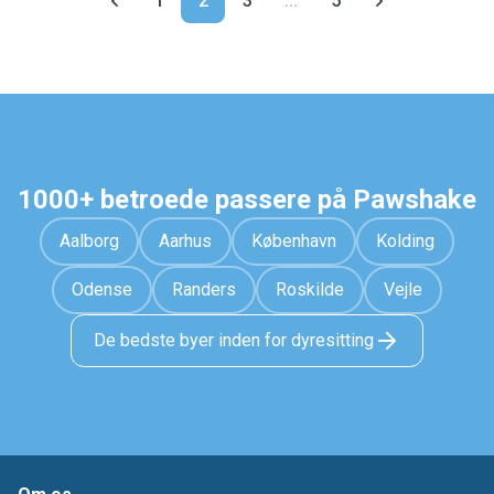
1
2
3
...
5
1000+ betroede passere på Pawshake
Aalborg
Aarhus
København
Kolding
Odense
Randers
Roskilde
Vejle
De bedste byer inden for dyresitting