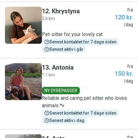
12
.
Khrystyna
fra
120 kr.
2.6 km
K
/dag
Pet-sitter for your lovely cat
Senest kontaktet for 7 dage siden
Senest aktiv i går
13
.
Antonia
fra
150 kr.
1.1 km
A
/dag
NY DYREPASSER
Reliable and caring pet sitter who loves
animals 🐾
Senest kontaktet for 7 dage siden
Senest aktiv i dag
fra