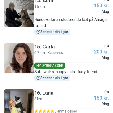
14
.
Asta
150 kr.
1.5 km
A
/dag
Hunde-erfaren studerende tæt på Amager
fælled
Senest aktiv i går
15
.
Carla
fra
200 kr.
0.7 km - København
C
/dag
NY DYREPASSER
Safe walks, happy tails , furry friend
Senest aktiv i går
16
.
Lana
fra
150 kr.
3 km
L
/dag
3 anmeldelser