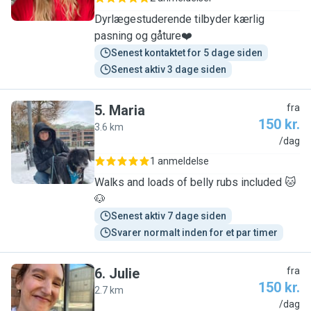
Dyrlægestuderende tilbyder kærlig
pasning og gåture❤️
Senest kontaktet for 5 dage siden
Senest aktiv 3 dage siden
5
.
Maria
fra
150 kr.
3.6 km
M
/dag
1 anmeldelse
Walks and loads of belly rubs included 🐱
🐶
Senest aktiv 7 dage siden
Svarer normalt inden for et par timer
6
.
Julie
fra
150 kr.
2.7 km
J
/dag