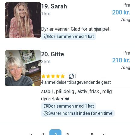
19
.
Sarah
fra
200 kr.
1 km
S
/dag
Dyr er venner. Glad for at hjælpe!
Bor sammen med 1 kat
20
.
Gitte
fra
210 kr.
2 km
G
/dag
1
4 anmeldelser
tilbagevendende gæst
stabil , pålidelig , aktiv ,frisk , rolig
dyreelsker ❤️
Bor sammen med 1 kat
Svarer normalt inden for en time