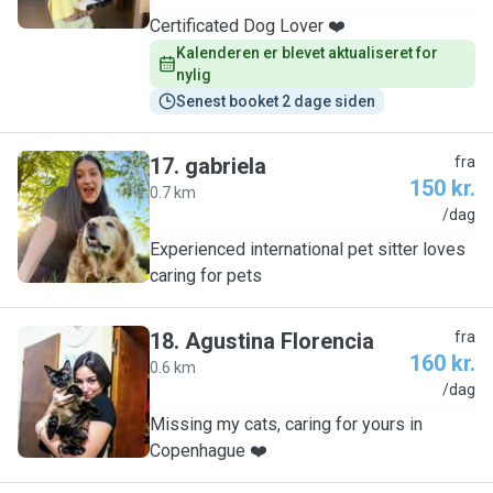
Certificated Dog Lover ❤️
Kalenderen er blevet aktualiseret for 
nylig
Senest booket 2 dage siden
17
.
gabriela
fra
150 kr.
0.7 km
G
/dag
Experienced international pet sitter loves
caring for pets
18
.
Agustina Florencia
fra
160 kr.
0.6 km
A
/dag
Missing my cats, caring for yours in
Copenhague ❤️