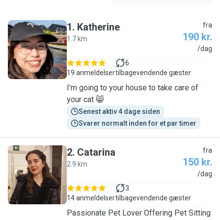
1
.
Katherine
fra
190 kr.
1.7 km
K
/dag
6
19 anmeldelser
tilbagevendende gæster
I'm going to your house to take care of
your cat 😸
Senest aktiv 4 dage siden
Svarer normalt inden for et par timer
2
.
Catarina
fra
150 kr.
2.9 km
C
/dag
3
14 anmeldelser
tilbagevendende gæster
Passionate Pet Lover Offering Pet Sitting