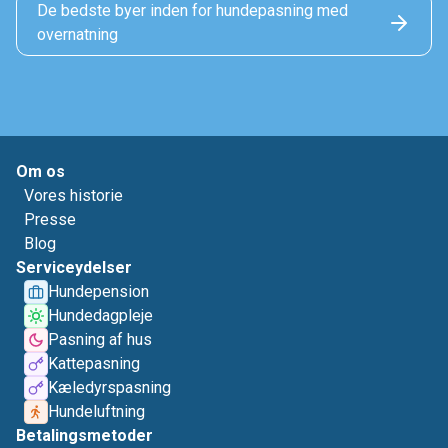
De bedste byer inden for hundepasning med
overnatning
Om os
Vores historie
Presse
Blog
Serviceydelser
Hundepension
Hundedagpleje
Pasning af hus
Kattepasning
Kæledyrspasning
Hundeluftning
Betalingsmetoder