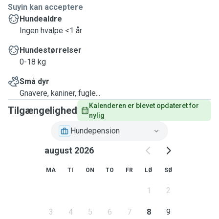
Suyin kan acceptere
Hundealdre
Ingen hvalpe <1 år
Hundestørrelser
0-18 kg
Små dyr
Gnavere, kaniner, fugle...
Kalenderen er blevet opdateret for 
Tilgængelighed
nylig
Hundepension
august 2026
MA
TI
ON
TO
FR
LØ
SØ
1
2
3
4
5
6
7
8
9