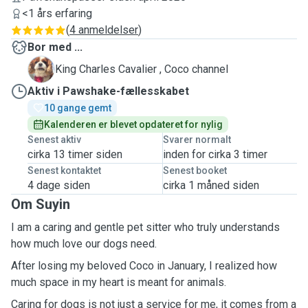
<1 års erfaring
(
4 anmeldelser
)
Bor med ...
C
King Charles Cavalier , Coco channel
Aktiv i Pawshake-fællesskabet
10 gange gemt
Kalenderen er blevet opdateret for nylig
Senest aktiv
Svarer normalt
cirka 13 timer siden
inden for cirka 3 timer
Senest kontaktet
Senest booket
4 dage siden
cirka 1 måned siden
Om Suyin
I am a caring and gentle pet sitter who truly understands
how much love our dogs need.
After losing my beloved Coco in January, I realized how
much space in my heart is meant for animals.
Caring for dogs is not just a service for me, it comes from a