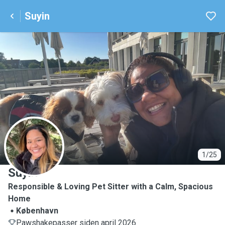
Suyin
S
1/25
Suyin
Responsible & Loving Pet Sitter with a Calm, Spacious
Home
København
Pawshakepasser siden april 2026