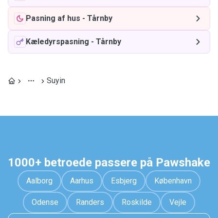
Pasning af hus
-
Tårnby
Kæledyrspasning
-
Tårnby
Suyin
1000+ betroede passere på Pawshake
Aalborg
Aarhus
Esbjerg
København
Odense
Randers
Roskilde
Vejle