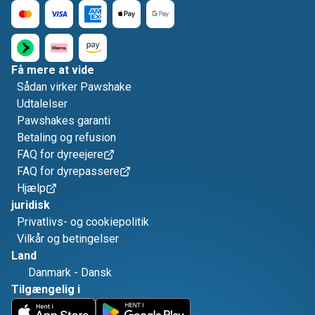
Få mere at vide
Sådan virker Pawshake
Udtalelser
Pawshakes garanti
Betaling og refusion
FAQ for dyreejere
FAQ for dyrepassere
Hjælp
juridisk
Privatlivs- og cookiepolitik
Vilkår og betingelser
Land
Danmark
-
Dansk
Tilgængelig i