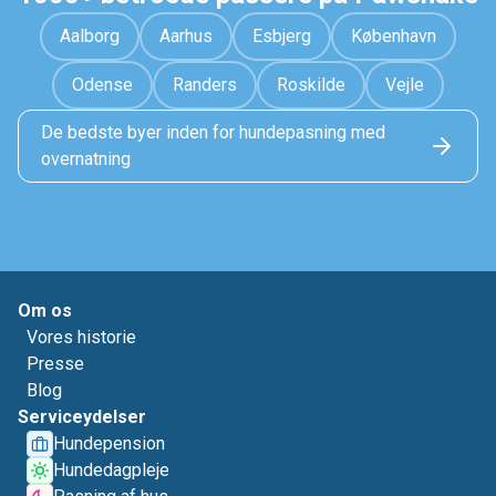
Aalborg
Aarhus
Esbjerg
København
Odense
Randers
Roskilde
Vejle
De bedste byer inden for hundepasning med
overnatning
Om os
Vores historie
Presse
Blog
Serviceydelser
Hundepension
Hundedagpleje