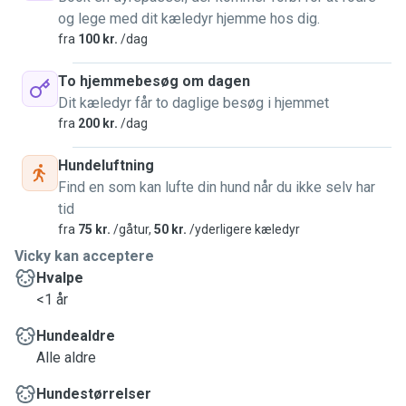
og lege med dit kæledyr hjemme hos dig.
fra
100 kr.
/dag
To hjemmebesøg om dagen
Dit kæledyr får to daglige besøg i hjemmet
fra
200 kr.
/dag
Hundeluftning
Find en som kan lufte din hund når du ikke selv har
tid
fra
75 kr.
/gåtur,
50 kr.
/yderligere kæledyr
Vicky kan acceptere
Hvalpe
<1 år
Hundealdre
Alle aldre
Hundestørrelser