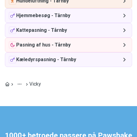
Hundeluftning
-
Tårnby
Hjemmebesøg
-
Tårnby
Kattepasning
-
Tårnby
Pasning af hus
-
Tårnby
Kæledyrspasning
-
Tårnby
Vicky
1000+ betroede passere på Pawshake