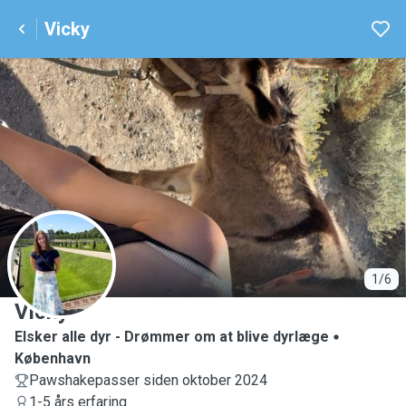
Vicky
V
1/6
Vicky
Elsker alle dyr - Drømmer om at blive dyrlæge
København
Pawshakepasser siden oktober 2024
1-5 års erfaring