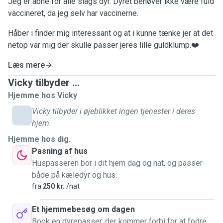
Jeg er åbne for alle slags dyr. Dyret behøver ikke være fuld
vaccineret, da jeg selv har vaccinerne.
Håber i finder mig interessant og at i kunne tænke jer at det
netop var mig der skulle passer jeres lille guldklump.❤️
Læs mere
Vicky tilbyder ...
Hjemme hos Vicky
Vicky tilbyder i øjeblikket ingen tjenester i deres
hjem.
Hjemme hos dig.
Pasning af hus
Huspasseren bor i dit hjem dag og nat, og passer
både på kæledyr og hus.
fra
250 kr.
/nat
Et hjemmebesøg om dagen
Book en dyrepasser, der kommer forbi for at fodre