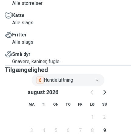
Alle størrelser
Katte
Alle slags
Fritter
Alle slags
Små dyr
Gnavere, kaniner, fugle...
Tilgængelighed
Hundeluftning
august 2026
MA
TI
ON
TO
FR
LØ
SØ
1
2
3
4
5
6
7
8
9