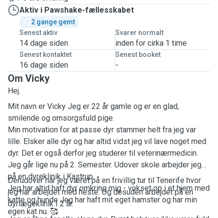
Aktiv i Pawshake-fællesskabet
2 gange gemt
Senest aktiv
Svarer normalt
14 dage siden
inden for cirka 1 time
Senest kontaktet
Senest booket
16 dage siden
-
Om Vicky
Hej.
Mit navn er Vicky Jeg er 22 år gamle og er en glad,
smilende og omsorgsfuld pige.
Min motivation for at passe dyr stammer helt fra jeg var
lille. Elsker alle dyr og har altid vidst jeg vil lave noget med
dyr. Det er også derfor jeg studerer til veterinærmedicin.
Jeg går lige nu på 2. Semester. Udover skole arbejder jeg
på en dyreklinik i Kastrup.
Derudover har jeg været på en frivillig tur til Tenerife hvor
Jeg har altid haft dyr omkring mig - vokset op i et hjem med
jeg har arbejdet med heste. Og desuden arbejdet på en
katte og hunde Jeg har haft mit eget hamster og har min
dyrlægeklinik I 2 år.
egen kat nu. 🥰