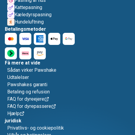
Pasning af hus
Kattepasning
Kæledyrspasning
Hundeluftning
Betalingsmetoder
Få mere at vide
Sådan virker Pawshake
Udtalelser
Pawshakes garanti
Betaling og refusion
FAQ for dyreejere
FAQ for dyrepassere
Hjælp
juridisk
Privatlivs- og cookiepolitik