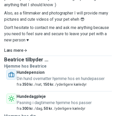
anything that I should know :)
Also, as a filmmaker and photographer I will provide many
pictures and cute videos of your pet eheh 😎
Don't hesitate to contact me and ask me anything because
you need to feel sure and secure to leave your pet with a
new person ♥️
Læs mere
Beatrice tilbyder ...
Hjemme hos Beatrice
Hundepension
Din hund overnatter hjemme hos en hundepasser
fra
350 kr.
/nat,
150 kr.
/yderligere kæledyr
Hundedagpleje
Pasning i dagtimerne hjemme hos passer
fra
300 kr.
/dag,
50 kr.
/yderligere kæledyr