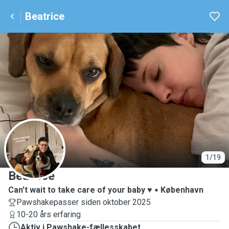
Beatrice
B
1/19
Beatrice
Can't wait to take care of your baby ♥️
København
Pawshakepasser siden oktober 2025
10-20 års erfaring
Aktiv i Pawshake-fællesskabet