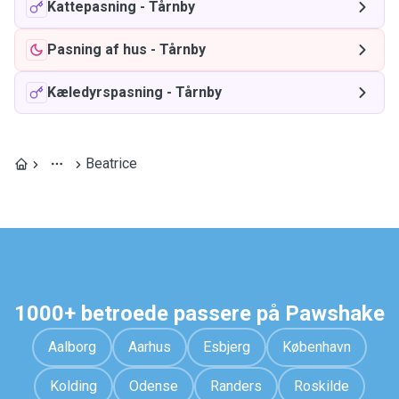
Kattepasning
-
Tårnby
Pasning af hus
-
Tårnby
Kæledyrspasning
-
Tårnby
Beatrice
1000+ betroede passere på Pawshake
Aalborg
Aarhus
Esbjerg
København
Kolding
Odense
Randers
Roskilde