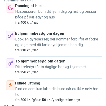
Hjemme hos dig.
Pasning af hus
Huspasseren bor i dit hjem dag og nat, og passer
både på kæledyr og hus.
fra
400 kr.
/nat
Et hjemmebesøg om dagen
Book en dyrepasser, der kommer forbi for at fodre
og lege med dit kæledyr hjemme hos dig.
fra
230 kr.
/dag
To hjemmebesøg om dagen
Dit kæledyr får to daglige besøg i hjemmet
fra
350 kr.
/dag
Hundeluftning
Find en som kan lufte din hund når du ikke selv har
tid
fra
200 kr.
/gåtur,
50 kr.
/yderligere kæledyr