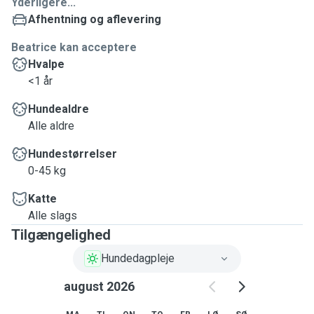
Yderligere...
Afhentning og aflevering
Beatrice kan acceptere
Hvalpe
<1 år
Hundealdre
Alle aldre
Hundestørrelser
0-45 kg
Katte
Alle slags
Tilgængelighed
Hundedagpleje
august 2026