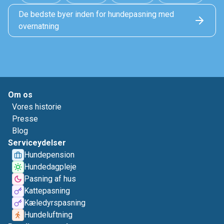
De bedste byer inden for hundepasning med
overnatning
Om os
Vores historie
Presse
Blog
Serviceydelser
Hundepension
Hundedagpleje
Pasning af hus
Kattepasning
Kæledyrspasning
Hundeluftning