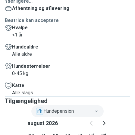
Yderligere...
Afhentning og aflevering
Beatrice kan acceptere
Hvalpe
<1 år
Hundealdre
Alle aldre
Hundestørrelser
0-45 kg
Katte
Alle slags
Tilgængelighed
Hundepension
august 2026