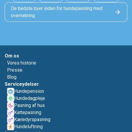
De bedste byer inden for hundepasning med
overnatning
Om os
Vores historie
Presse
Blog
Serviceydelser
Hundepension
Hundedagpleje
Pasning af hus
Kattepasning
Kæledyrspasning
Hundeluftning