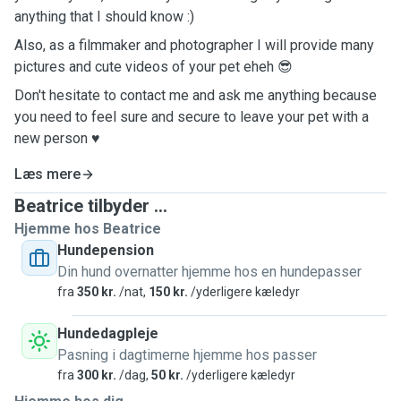
anything that I should know :)
Also, as a filmmaker and photographer I will provide many
pictures and cute videos of your pet eheh 😎
Don't hesitate to contact me and ask me anything because
you need to feel sure and secure to leave your pet with a
new person ♥️
Læs mere
Beatrice tilbyder ...
Hjemme hos Beatrice
Hundepension
Din hund overnatter hjemme hos en hundepasser
fra
350 kr.
/nat,
150 kr.
/yderligere kæledyr
Hundedagpleje
Pasning i dagtimerne hjemme hos passer
fra
300 kr.
/dag,
50 kr.
/yderligere kæledyr