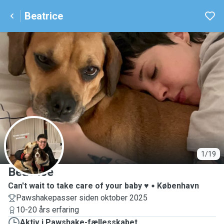
Beatrice
B
1/19
Beatrice
Can't wait to take care of your baby ♥️
København
Pawshakepasser siden oktober 2025
10-20 års erfaring
Aktiv i Pawshake-fællesskabet