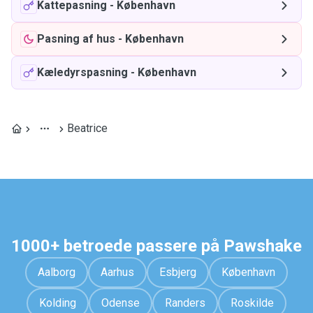
Kattepasning
-
København
Pasning af hus
-
København
Kæledyrspasning
-
København
Beatrice
1000+ betroede passere på Pawshake
Aalborg
Aarhus
Esbjerg
København
Kolding
Odense
Randers
Roskilde