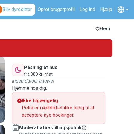
Bliv dyresitter
Opret brugerprofil
Log ind
Hjælp
Gem
Pasning af hus
fra
300 kr.
/nat
Ingen datoer angivet
Hjemme hos dig.
Ikke tilgængelig
Petra er i øjeblikket ikke ledig til at
acceptere nye bookinger.
Moderat afbestillingspolitik