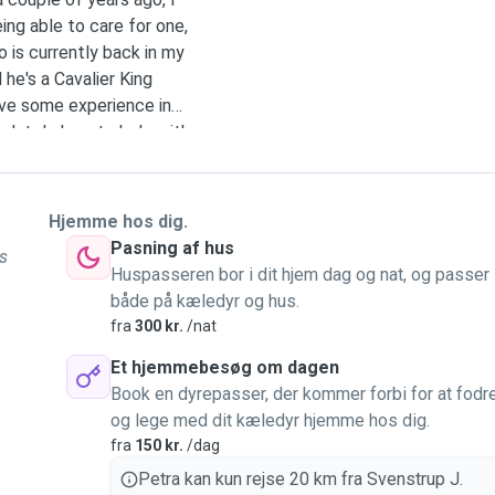
ing able to care for one,
o is currently back in my
he's a Cavalier King
have some experience in
solutely love to help with
(in creative writing), my
so flexible. I bring a lot
very careful and have an
Hjemme hos dig.
 not yet speak Danish at a
Pasning af hus
es
Huspasseren bor i dit hjem dag og nat, og passer
både på kæledyr og hus.
fra
300 kr.
/nat
Et hjemmebesøg om dagen
Book en dyrepasser, der kommer forbi for at fodr
og lege med dit kæledyr hjemme hos dig.
fra
150 kr.
/dag
Petra kan kun rejse 20 km fra Svenstrup J.