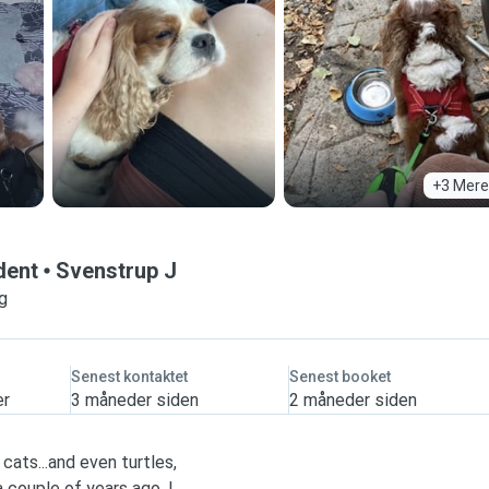
+3 Mere
dent
Svenstrup J
ng
Senest kontaktet
Senest booket
er
3 måneder siden
2 måneder siden
cats...and even turtles,
a couple of years ago, I