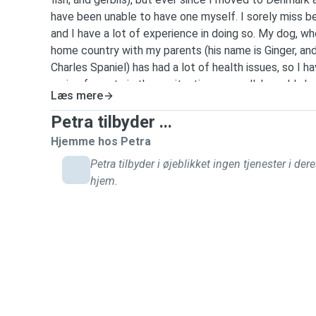
have been unable to have one myself. I sorely miss be
and I have a lot of experience in doing so. My dog, wh
home country with my parents (his name is Ginger, and 
Charles Spaniel) has had a lot of health issues, so I 
caring for pets in those situations as well. I would ab
Læs mere
walks, visits, or overnight stays. While I am a student 
studies are very flexible, so my schedule is therefore al
Petra tilbyder ...
of love for pets and positivity to the table, and I am 
Hjemme hos Petra
eye for detail. Currently, I am fluent in English and do
Petra tilbyder i øjeblikket ingen tjenester i der
conversational level, but I am learning.
hjem.