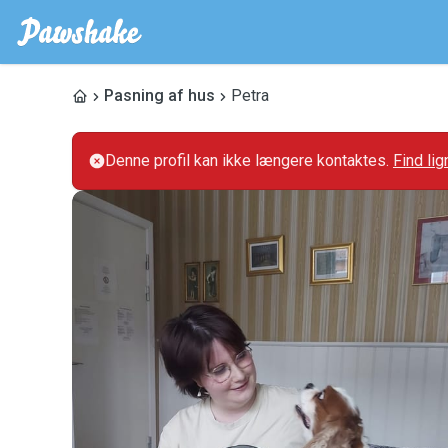
Pasning af hus
Petra
Denne profil kan ikke længere kontaktes.
Find li