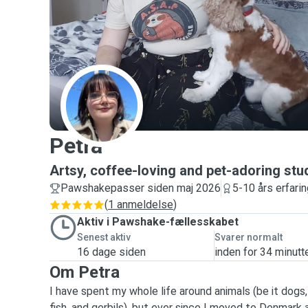
P
Petra
Artsy, coffee-loving and pet-adoring stu
Pawshakepasser siden maj 2026
5-10 års erfari
(
1 anmeldelse
)
Aktiv i Pawshake-fællesskabet
Senest aktiv
Svarer normalt
16 dage siden
inden for 34 minutt
Om Petra
I have spent my whole life around animals (be it dogs, 
fish, and gerbils), but ever since I moved to Denmark 