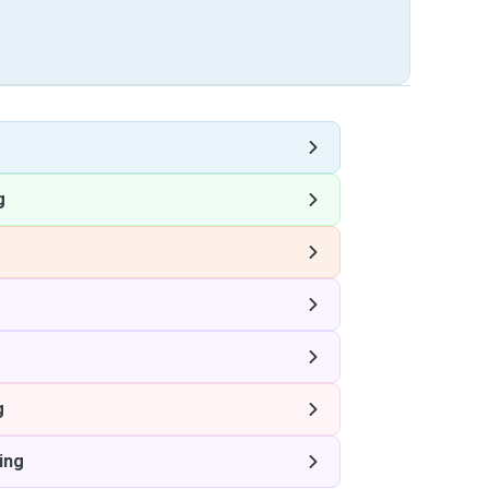
g
g
ing