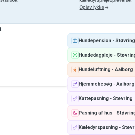
awshake.
kæledyrsplejeoplevelse.
Oplev lykke
a
Hundepension
-
Støvring
Hundedagpleje
-
Støvrin
Hundeluftning
-
Aalborg
Hjemmebesøg
-
Aalborg
Kattepasning
-
Støvring
Pasning af hus
-
Støvrin
Kæledyrspasning
-
Støvr