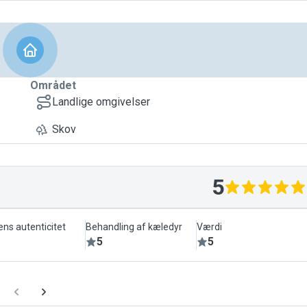
Området
Landlige omgivelser
Skov
5
ens autenticitet
Behandling af kæledyr
Værdi
5
5