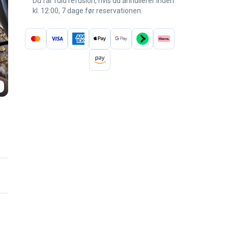
Du får fuld refusion, hvis du annullerer inden
kl. 12:00, 7 dage før reservationen.