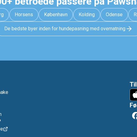
0+ betroede passere på Paws
rg
Horsens
København
Kolding
Odense
R
De bedste byer inden for hundepasning med overnatning
Ti
hake
Fø
n
re