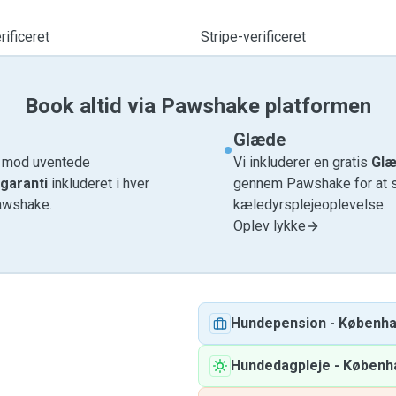
ificeret
Stripe-verificeret
Book altid via Pawshake platformen
Glæde
e mod uventede
Vi inkluderer en gratis
Glæ
garanti
inkluderet i hver
gennem Pawshake for at si
awshake.
kæledyrsplejeoplevelse.
Oplev lykke
Hundepension
-
Københ
Hundedagpleje
-
Københ