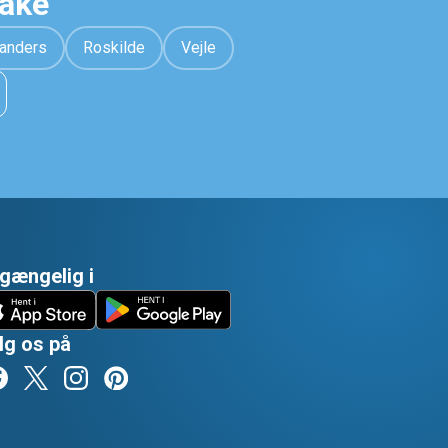
hake
anders
Roskilde
Vejle
lgængelig i
lg os på