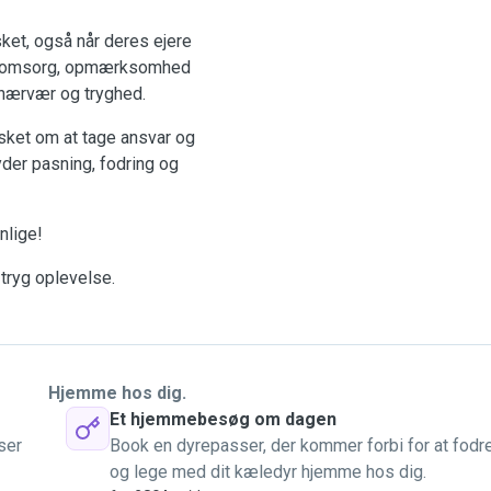
lsket, også når deres ejere
ige omsorg, opmærksomhed
t nærvær og tryghed.
sket om at tage ansvar og
yder pasning, fodring og
nlige!
 tryg oplevelse.
Hjemme hos dig.
Et hjemmebesøg om dagen
ser
Book en dyrepasser, der kommer forbi for at fodr
og lege med dit kæledyr hjemme hos dig.