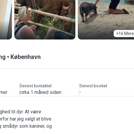
+16 Mere
ing
København
Senest kontaktet
Senest booket
imer
cirka 1 måned siden
-
ighed til dyr. At være
or har jeg valgt at blive
g smådyr som kaniner, og