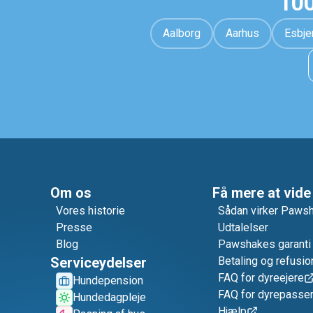
100
Aalborg
Aarhus
Esbje
Om os
Få mere at vide
Vores historie
Sådan virker Paws
Presse
Udtalelser
Blog
Pawshakes garanti
Serviceydelser
Betaling og refusio
FAQ for dyreejere
Hundepension
FAQ for dyrepasse
Hundedagpleje
Hjælp