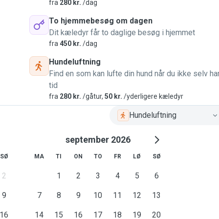
fra
280 kr.
/dag
To hjemmebesøg om dagen
Dit kæledyr får to daglige besøg i hjemmet
fra
450 kr.
/dag
Hundeluftning
Find en som kan lufte din hund når du ikke selv ha
tid
fra
280 kr.
/gåtur,
50 kr.
/yderligere kæledyr
Hundeluftning
september 2026
SØ
MA
TI
ON
TO
FR
LØ
SØ
2
1
2
3
4
5
6
9
7
8
9
10
11
12
13
16
14
15
16
17
18
19
20