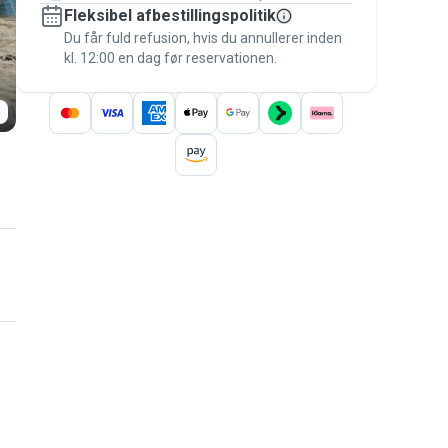
Fleksibel afbestillingspolitik
Hold alt på Pawshake – fra den første
besked til betalingen – for at være dækket
Du får fuld refusion, hvis du annullerer inden
kl. 12:00 en dag før reservationen.
af
Pawshake-garantien
.