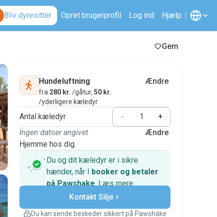
Bliv dyresitter
Opret brugerprofil
Log ind
Hjælp
Gem
Hundeluftning
Ændre
fra
280 kr.
/gåtur,
50 kr.
/yderligere kæledyr
Antal kæledyr
-
+
Ingen datoer angivet
Ændre
Hjemme hos dig.
Du og dit kæledyr er i sikre
hænder, når I
booker og betaler
på Pawshake
.
Læs mere
Sikre betalinger
Kontakt Silje
Support, hvis planerne ændrer
sig
Du kan sende beskeder sikkert på Pawshake
Dækkede bookinger