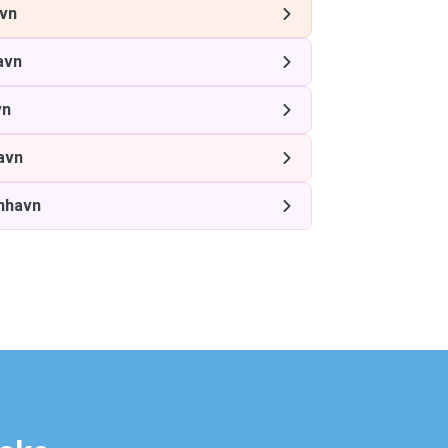
vn
avn
vn
avn
nhavn