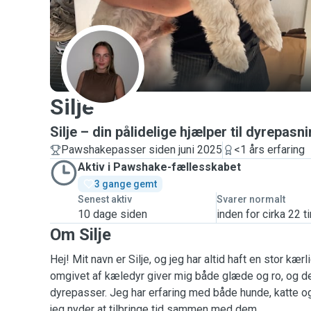
S
Silje
Silje – din pålidelige hjælper til dyrepasn
Pawshakepasser siden juni 2025
<1 års erfaring
Aktiv i Pawshake-fællesskabet
3 gange gemt
Senest aktiv
Svarer normalt
10 dage siden
inden for cirka 22 t
Om Silje
Hej! Mit navn er Silje, og jeg har altid haft en stor kærl
omgivet af kæledyr giver mig både glæde og ro, og derf
dyrepasser. Jeg har erfaring med både hunde, katte o
jeg nyder at tilbringe tid sammen med dem.