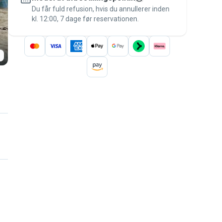
besked til betalingen – for at være dækket
Du får fuld refusion, hvis du annullerer inden
kl. 12:00, 7 dage før reservationen.
af
Pawshake-garantien
.