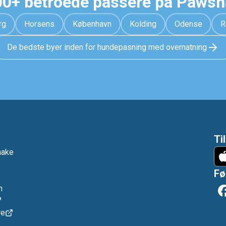
0+ betroede passere på Paws
rg
Horsens
København
Kolding
Odense
R
De bedste byer inden for hundepasning med overnatning
Ti
hake
Fø
n
re