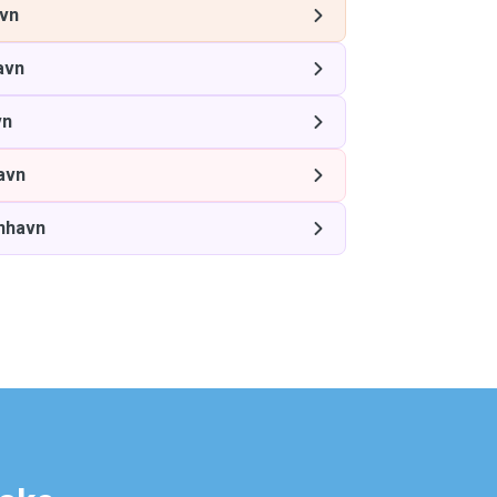
vn
avn
vn
avn
nhavn