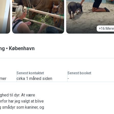
+16 Mere
ing
København
Senest kontaktet
Senest booket
imer
cirka 1 måned siden
-
ighed til dyr. At være
or har jeg valgt at blive
g smådyr som kaniner, og