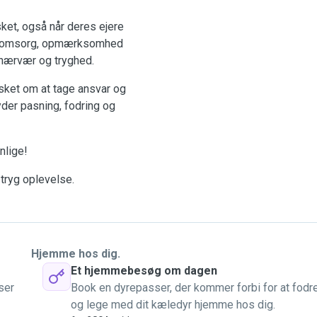
lsket, også når deres ejere
ige omsorg, opmærksomhed
t nærvær og tryghed.
sket om at tage ansvar og
yder pasning, fodring og
nlige!
 tryg oplevelse.
Hjemme hos dig.
Et hjemmebesøg om dagen
ser
Book en dyrepasser, der kommer forbi for at fodr
og lege med dit kæledyr hjemme hos dig.