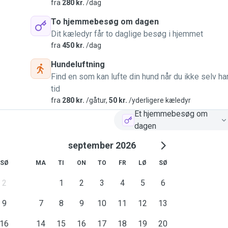
fra
280 kr.
/dag
To hjemmebesøg om dagen
Dit kæledyr får to daglige besøg i hjemmet
fra
450 kr.
/dag
Hundeluftning
Find en som kan lufte din hund når du ikke selv ha
tid
fra
280 kr.
/gåtur,
50 kr.
/yderligere kæledyr
Et hjemmebesøg om
dagen
september 2026
SØ
MA
TI
ON
TO
FR
LØ
SØ
2
1
2
3
4
5
6
9
7
8
9
10
11
12
13
16
14
15
16
17
18
19
20