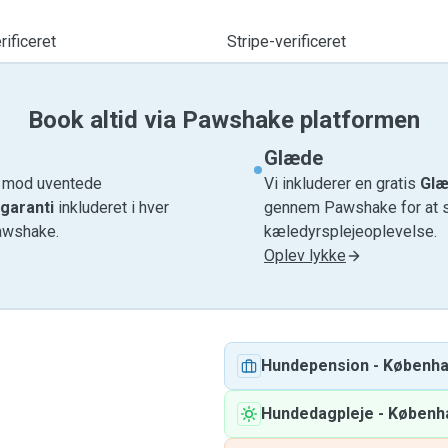
ificeret
Stripe-verificeret
Book altid via Pawshake platformen
Glæde
e mod uventede
Vi inkluderer en gratis
Glæ
garanti
inkluderet i hver
gennem Pawshake for at si
awshake.
kæledyrsplejeoplevelse.
Oplev lykke
Hundepension
-
Københ
Hundedagpleje
-
Københ