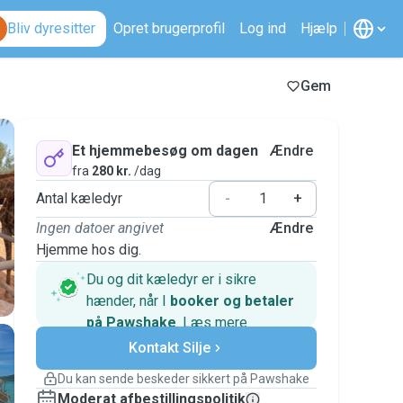
Bliv dyresitter
Opret brugerprofil
Log ind
Hjælp
Gem
Et hjemmebesøg om dagen
Ændre
fra
280 kr.
/dag
Antal kæledyr
-
+
Ingen datoer angivet
Ændre
Hjemme hos dig.
Du og dit kæledyr er i sikre
hænder, når I
booker og betaler
på Pawshake
.
Læs mere
Sikre betalinger
Kontakt Silje
Support, hvis planerne ændrer
sig
Du kan sende beskeder sikkert på Pawshake
Dækkede bookinger
Moderat afbestillingspolitik
Hold alt på Pawshake – fra den første