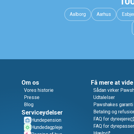
100
Aalborg
Aarhus
Esbje
Om os
Få mere at vide
Vores historie
Sådan virker Paws
Presse
Udtalelser
Blog
Pawshakes garanti
Serviceydelser
Betaling og refusio
FAQ for dyreejere
Hundepension
FAQ for dyrepasse
Hundedagpleje
Hjælp