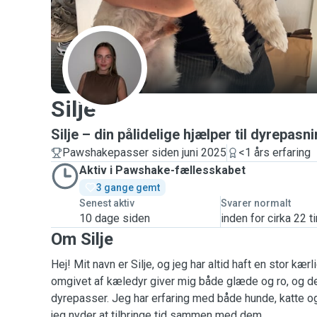
S
Silje
Silje – din pålidelige hjælper til dyrepasn
Pawshakepasser siden juni 2025
<1 års erfaring
Aktiv i Pawshake-fællesskabet
3 gange gemt
Senest aktiv
Svarer normalt
10 dage siden
inden for cirka 22 t
Om Silje
Hej! Mit navn er Silje, og jeg har altid haft en stor kærl
omgivet af kæledyr giver mig både glæde og ro, og derf
dyrepasser. Jeg har erfaring med både hunde, katte o
jeg nyder at tilbringe tid sammen med dem.