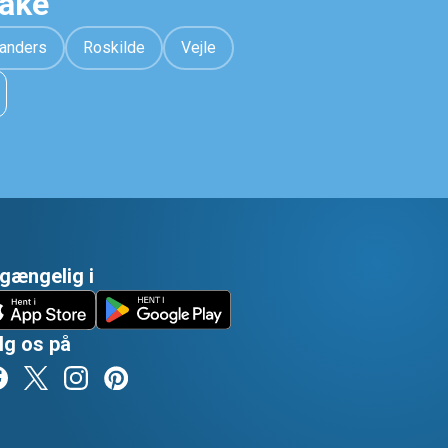
hake
anders
Roskilde
Vejle
lgængelig i
lg os på