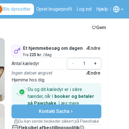
Bliv dyresitter
Opret brugerprofil
Log ind
Hjælp
Gem
Et hjemmebesøg om dagen
Ændre
fra
225 kr.
/dag
Antal kæledyr
-
+
Ingen datoer angivet
Ændre
Hjemme hos dig.
Du og dit kæledyr er i sikre
hænder, når I
booker og betaler
på Pawshake
.
Læs mere
Sikre betalinger
Kontakt Sacha
Support, hvis planerne ændrer
sig
Du kan sende beskeder sikkert på Pawshake
Dækkede bookinger
Fleksibel afbestillingspolitik
Hold alt på Pawshake – fra den første