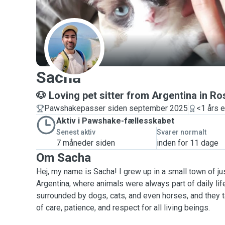
S
Sacha
🐶 Loving pet sitter from Argentina in Ro
Pawshakepasser siden september 2025
<1 års e
Aktiv i Pawshake-fællesskabet
Senest aktiv
Svarer normalt
7 måneder siden
inden for 11 dage
Om Sacha
Hej, my name is Sacha! I grew up in a small town of ju
Argentina, where animals were always part of daily lif
surrounded by dogs, cats, and even horses, and they 
of care, patience, and respect for all living beings.