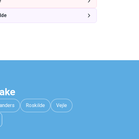
e
lde
hake
anders
Roskilde
Vejle