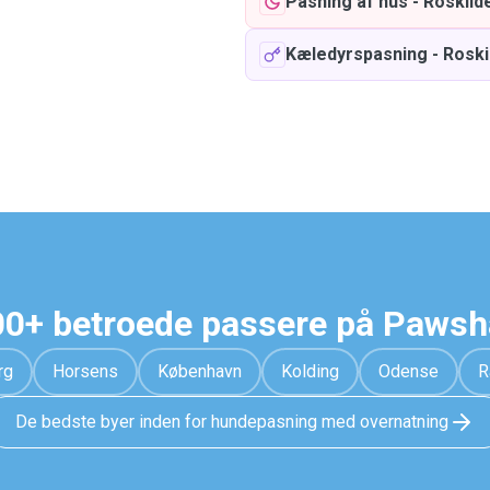
Pasning af hus
-
Roskild
Kæledyrspasning
-
Roski
0+ betroede passere på Paws
rg
Horsens
København
Kolding
Odense
R
De bedste byer inden for hundepasning med overnatning