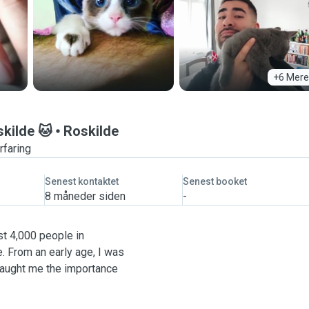
+6 Mere
skilde 🐱
Roskilde
rfaring
Senest kontaktet
Senest booket
8 måneder siden
-
st 4,000 people in
e. From an early age, I was
taught me the importance