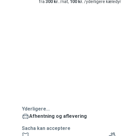
fra
300 kr.
/nat,
100 kr.
/yderligere kæledyr
Yderligere...
Afhentning og aflevering
Sacha kan acceptere