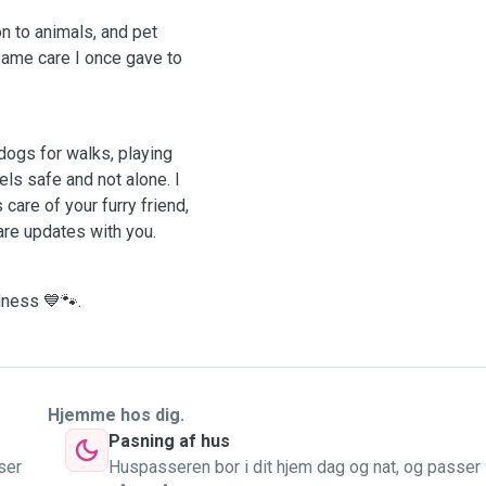
on to animals, and pet
 same care I once gave to
 dogs for walks, playing
els safe and not alone. I
care of your furry friend,
re updates with you.
ndness 💙🐾.
Hjemme hos dig.
Pasning af hus
ser
Huspasseren bor i dit hjem dag og nat, og passer