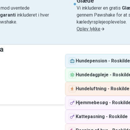
Glæde
e mod uventede
Vi inkluderer en gratis
Glæ
garanti
inkluderet i hver
gennem Pawshake for at si
awshake.
kæledyrsplejeoplevelse.
Oplev lykke
ha
Hundepension
-
Roskilde
Hundedagpleje
-
Roskild
Hundeluftning
-
Roskilde
Hjemmebesøg
-
Roskild
Kattepasning
-
Roskilde