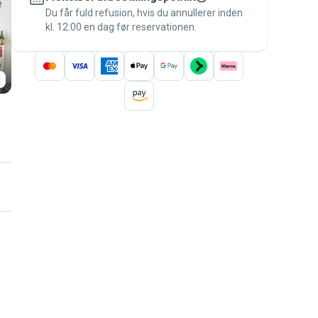
besked til betalingen – for at være dækket
Du får fuld refusion, hvis du annullerer inden
kl. 12:00 en dag før reservationen.
af
Pawshake-garantien
.