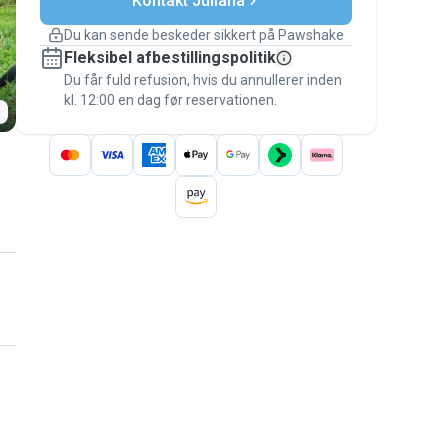
Kontakt Juliana
sig
Du kan sende beskeder sikkert på Pawshake
Dækkede bookinger
Fleksibel afbestillingspolitik
Hold alt på Pawshake – fra den første
besked til betalingen – for at være dækket
Du får fuld refusion, hvis du annullerer inden
kl. 12:00 en dag før reservationen.
af
Pawshake-garantien
.