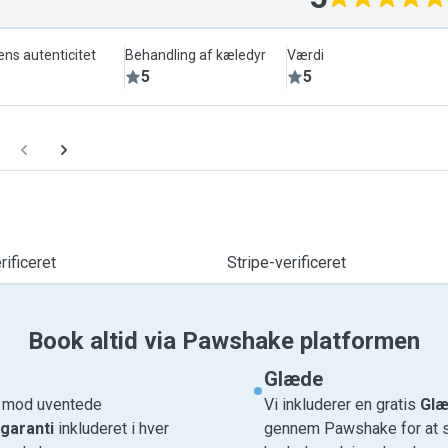
ens autenticitet
Behandling af kæledyr
Værdi
5
5
ificeret
Stripe-verificeret
Book altid via Pawshake platformen
Glæde
e mod uventede
Vi inkluderer en gratis
Glæ
garanti
inkluderet i hver
gennem Pawshake for at si