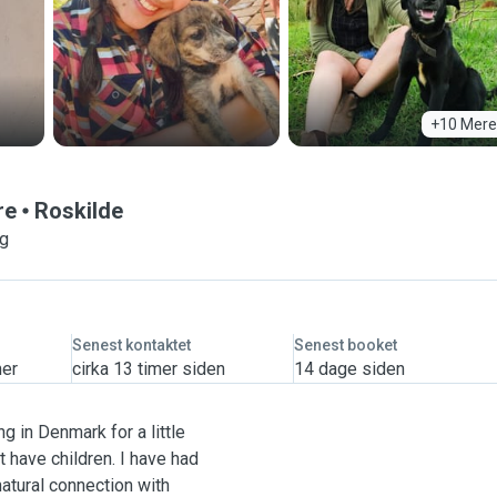
+10 Mere
re
Roskilde
ng
Senest kontaktet
Senest booket
mer
cirka 13 timer siden
14 dage siden
g in Denmark for a little
t have children. I have had
atural connection with