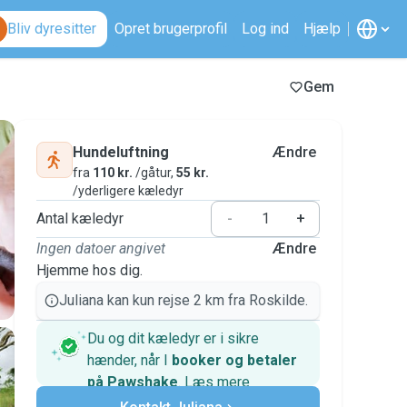
Bliv dyresitter
Opret brugerprofil
Log ind
Hjælp
Gem
Hundeluftning
Ændre
fra
110 kr.
/gåtur,
55 kr.
/yderligere kæledyr
Antal kæledyr
-
+
Ingen datoer angivet
Ændre
Hjemme hos dig.
Juliana kan kun rejse 2 km fra Roskilde.
Du og dit kæledyr er i sikre
hænder, når I
booker og betaler
på Pawshake
.
Læs mere
Sikre betalinger
Support, hvis planerne ændrer