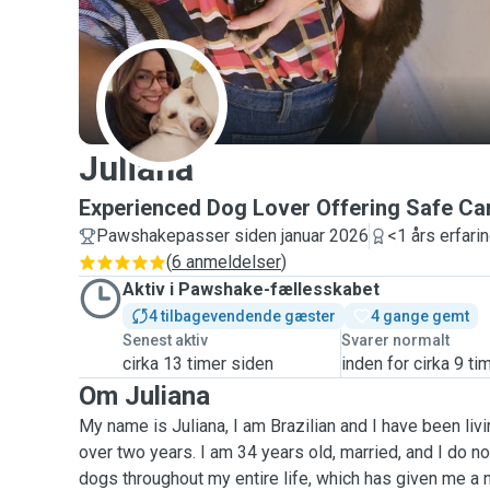
J
Juliana
Experienced Dog Lover Offering Safe Ca
Pawshakepasser siden januar 2026
<1 års erfari
(
6 anmeldelser
)
Aktiv i Pawshake-fællesskabet
4 tilbagevendende gæster
4 gange gemt
Senest aktiv
Svarer normalt
cirka 13 timer siden
inden for cirka 9 ti
Om Juliana
My name is Juliana, I am Brazilian and I have been livin
over two years. I am 34 years old, married, and I do no
dogs throughout my entire life, which has given me a n