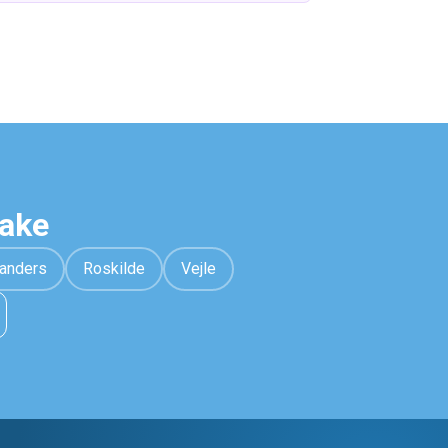
hake
anders
Roskilde
Vejle