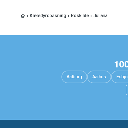
Kæledyrspasning
Roskilde
Juliana
100
Aalborg
Aarhus
Esbje