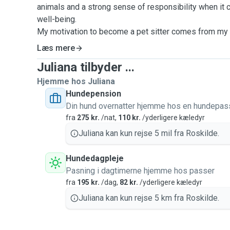
animals and a strong sense of responsibility when it 
well-being.
My motivation to become a pet sitter comes from my 
desire to provide them with a safe, calm, and caring 
Læs mere
owners are away. I understand how important it is for 
Juliana tilbyder ...
respected, and comfortable in a new place. I am a patie
person, and I treat every pet as if it were part of my o
Hjemme hos Juliana
I have experience with daily pet care, including feedin
Hundepension
companionship, and following specific routines and in
Din hund overnatter hjemme hos en hundepas
focus on creating a calm and stress-free atmosphere, 
fra
275 kr.
/nat,
110 kr.
/yderligere kæledyr
attention and affection. I prefer quality care rather than
Juliana kan kun rejse 5 mil fra Roskilde.
committed to the well-being of every animal I look aft
For health and safety reasons, I accept only vaccinate
Hundedagpleje
protect both the animals and the home environment. My 
Pasning i dagtimerne hjemme hos passer
with pet owners and provide reliable, loving, and resp
fra
195 kr.
/dag,
82 kr.
/yderligere kæledyr
them peace of mind while they are away.
Juliana kan kun rejse 5 km fra Roskilde.