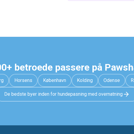
0+ betroede passere på Paws
rg
Horsens
København
Kolding
Odense
R
De bedste byer inden for hundepasning med overnatning