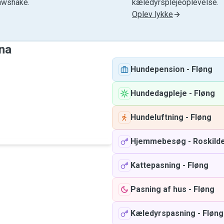
awshake.
kæledyrsplejeoplevelse.
Oplev lykke
ana
Hundepension
-
Fløng
Hundedagpleje
-
Fløng
Hundeluftning
-
Fløng
Hjemmebesøg
-
Roskild
Kattepasning
-
Fløng
Pasning af hus
-
Fløng
Kæledyrspasning
-
Fløng