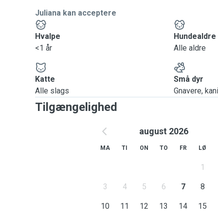
Juliana kan acceptere
Hvalpe
Hundealdre
<1 år
Alle aldre
Katte
Små dyr
Alle slags
Gnavere, kanin
Tilgængelighed
august 2026
MA
TI
ON
TO
FR
LØ
1
3
4
5
6
7
8
10
11
12
13
14
15