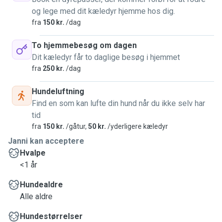
og lege med dit kæledyr hjemme hos dig.
fra
150 kr.
/dag
To hjemmebesøg om dagen
Dit kæledyr får to daglige besøg i hjemmet
fra
250 kr.
/dag
Hundeluftning
Find en som kan lufte din hund når du ikke selv har
tid
fra
150 kr.
/gåtur,
50 kr.
/yderligere kæledyr
Janni kan acceptere
Hvalpe
<1 år
Hundealdre
Alle aldre
Hundestørrelser