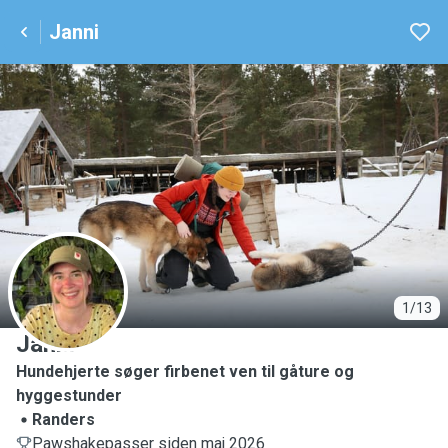
Janni
J
1/13
Janni
Hundehjerte søger firbenet ven til gåture og
hyggestunder
Randers
Pawshakepasser siden maj 2026