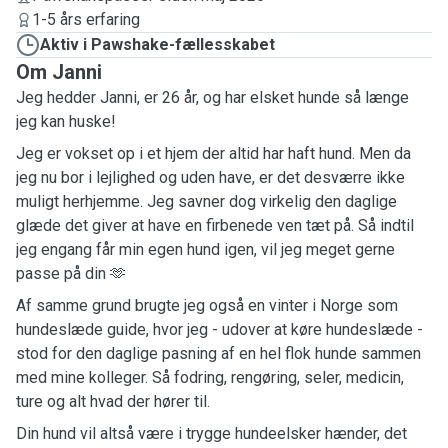
1-5 års erfaring
Aktiv i Pawshake-fællesskabet
Om Janni
Jeg hedder Janni, er 26 år, og har elsket hunde så længe
jeg kan huske!
Jeg er vokset op i et hjem der altid har haft hund. Men da
jeg nu bor i lejlighed og uden have, er det desværre ikke
muligt herhjemme. Jeg savner dog virkelig den daglige
glæde det giver at have en firbenede ven tæt på. Så indtil
jeg engang får min egen hund igen, vil jeg meget gerne
passe på din 🫶
Af samme grund brugte jeg også en vinter i Norge som
hundeslæde guide, hvor jeg - udover at køre hundeslæde -
stod for den daglige pasning af en hel flok hunde sammen
med mine kolleger. Så fodring, rengøring, seler, medicin,
ture og alt hvad der hører til.
Din hund vil altså være i trygge hundeelsker hænder, det