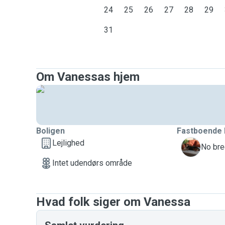
24
25
26
27
28
29
31
Om Vanessas hjem
Boligen
Fastboende 
Lejlighed
C
No bre
Intet udendørs område
Hvad folk siger om Vanessa