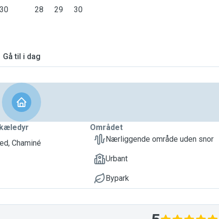
30
28
29
30
Gå til i dag
kæledyr
Området
Nærliggende område uden snor
ed, Chaminé
Urbant
Bypark