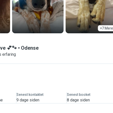
+7 Mere
ove 💕🐾
Odense
 erfaring
Senest kontaktet
Senest booket
me
9 dage siden
8 dage siden