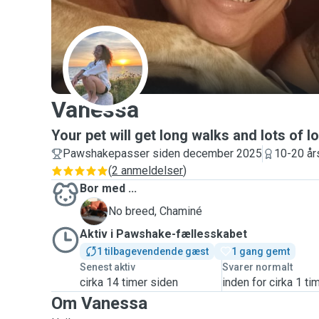
V
Vanessa
Your pet will get long walks and lots of l
Pawshakepasser siden december 2025
10-20 års
(
2 anmeldelser
)
Bor med ...
C
No breed, Chaminé
Aktiv i Pawshake-fællesskabet
1 tilbagevendende gæst
1 gang gemt
Senest aktiv
Svarer normalt
cirka 14 timer siden
inden for cirka 1 ti
Om Vanessa