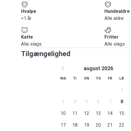
Hvalpe
Hundealdre
<1 år
Alle aldre
Katte
Fritter
Alle slags
Alle slags
Tilgængelighed
august 2026
MA
TI
ON
TO
FR
LØ
1
3
4
5
6
7
8
10
11
12
13
14
15
17
18
19
20
21
22