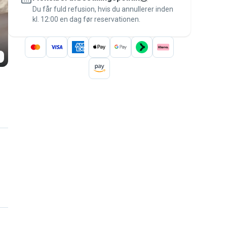
besked til betalingen – for at være dækket
Du får fuld refusion, hvis du annullerer inden
kl. 12:00 en dag før reservationen.
af
Pawshake-garantien
.