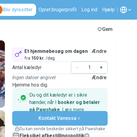
Bliv dyresitter
Opret brugerprofil
Log ind
Hjælp
Gem
Et hjemmebesøg om dagen
Ændre
fra
150 kr.
/dag
Antal kæledyr
-
+
Ingen datoer angivet
Ændre
Hjemme hos dig.
Du og dit kæledyr er i sikre
hænder, når I
booker og betaler
på Pawshake
.
Læs mere
Sikre betalinger
Kontakt Vanessa
Support, hvis planerne ændrer
sig
Du kan sende beskeder sikkert på Pawshake
Dækkede bookinger
Fleksibel afbestillingspolitik
Hold alt på Pawshake – fra den første