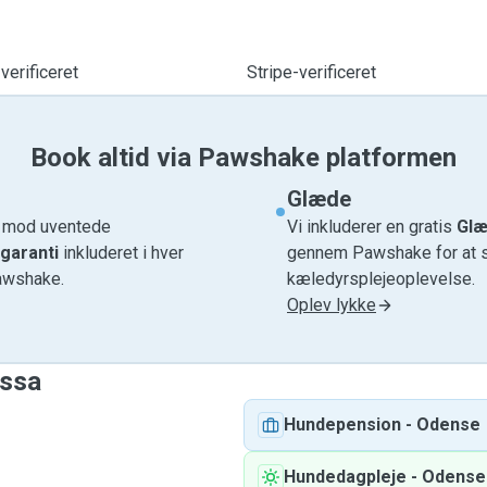
verificeret
Stripe-verificeret
Book altid via Pawshake platformen
Glæde
e mod uventede
Vi inkluderer en gratis
Glæ
garanti
inkluderet i hver
gennem Pawshake for at si
awshake.
kæledyrsplejeoplevelse.
Oplev lykke
essa
Hundepension
-
Odense
Hundedagpleje
-
Odense