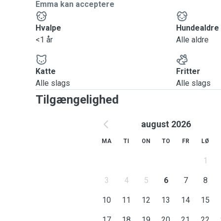
Emma kan acceptere
Hvalpe
Hundealdre
<1 år
Alle aldre
Katte
Fritter
Alle slags
Alle slags
Tilgængelighed
august 2026
MA
TI
ON
TO
FR
LØ
1
3
4
5
6
7
8
10
11
12
13
14
15
17
18
19
20
21
22