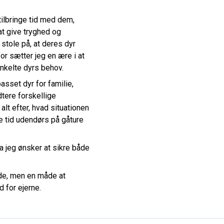
 tilbringe tid med dem,
 at give tryghed og
 stole på, at deres dyr
or sætter jeg en ære i at
kelte dyrs behov.
asset dyr for familie,
dtere forskellige
lt efter, hvad situationen
e tid udendørs på gåture
a jeg ønsker at sikre både
jde, men en måde at
 for ejerne.