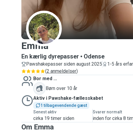
E
Emma
En kærlig dyrepasser
Odense
Pawshakepasser siden august 2025
1-5 års erfa
(
2 anmeldelser
)
Bor med ...
Børn over 10 år
Aktiv i Pawshake-fællesskabet
1 tilbagevendende gæst
Senest aktiv
Svarer normalt
cirka 19 timer siden
inden for cirka 8 ti
Om Emma