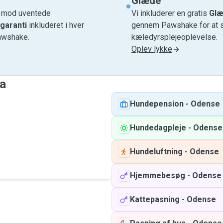
Glæde
e mod uventede
Vi inkluderer en gratis
Glæ
garanti
inkluderet i hver
gennem Pawshake for at si
awshake.
kæledyrsplejeoplevelse.
Oplev lykke
ma
Hundepension
-
Odense
Hundedagpleje
-
Odense
Hundeluftning
-
Odense
Hjemmebesøg
-
Odense
Kattepasning
-
Odense