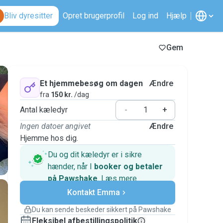
Bliv dyresitter
Opret brugerprofil
Log ind
Hjælp
Gem
Et hjemmebesøg om dagen
Ændre
fra
150 kr.
/dag
Antal kæledyr
-
+
Ingen datoer angivet
Ændre
Hjemme hos dig.
Du og dit kæledyr er i sikre
hænder, når I
booker og betaler
på Pawshake
.
Læs mere
Sikre betalinger
Kontakt Emma
Support, hvis planerne ændrer
sig
Du kan sende beskeder sikkert på Pawshake
Dækkede bookinger
Fleksibel afbestillingspolitik
Hold alt på Pawshake – fra den første