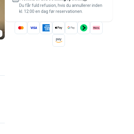
besked til betalingen – for at være dækket
Du får fuld refusion, hvis du annullerer inden
kl. 12:00 en dag før reservationen.
af
Pawshake-garantien
.