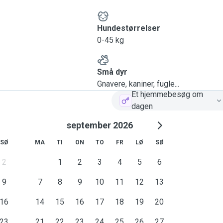
Hundestørrelser
0-45 kg
Små dyr
Gnavere, kaniner, fugle...
Et hjemmebesøg om
dagen
september 2026
SØ
MA
TI
ON
TO
FR
LØ
SØ
2
1
2
3
4
5
6
9
7
8
9
10
11
12
13
16
14
15
16
17
18
19
20
23
21
22
23
24
25
26
27