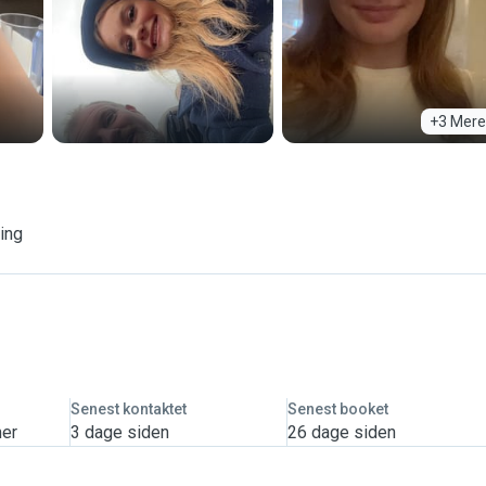
+3 Mere
ring
Senest kontaktet
Senest booket
mer
3 dage siden
26 dage siden