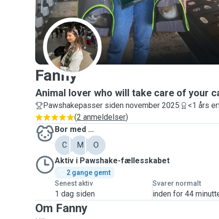
F
Fanny
Animal lover who will take care of your c
Pawshakepasser siden november 2025
<1 års er
(
2 anmeldelser
)
Bor med ...
C
M
O
Aktiv i Pawshake-fællesskabet
2 gange gemt
Senest aktiv
Svarer normalt
1 dag siden
inden for 44 minutt
Om Fanny