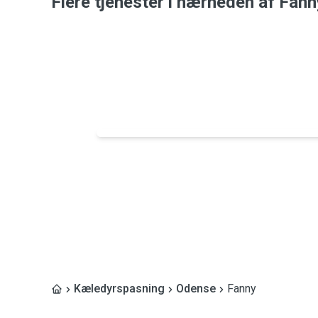
Flere tjenester i nærheden af ​​Fann
Kæledyrspasning
Odense
Fanny