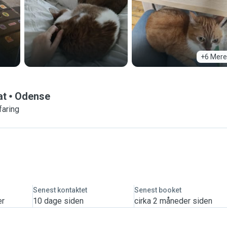
+6 Mere
at
Odense
faring
Senest kontaktet
Senest booket
er
10 dage siden
cirka 2 måneder siden