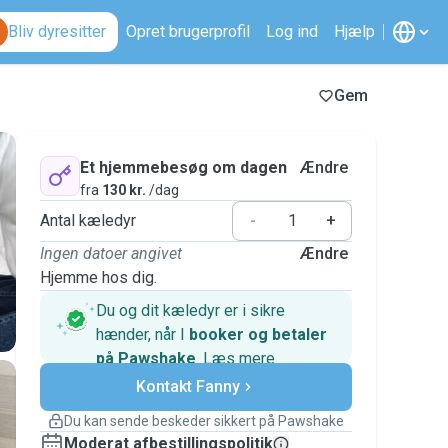
Bliv dyresitter
Opret brugerprofil
Log ind
Hjælp
Gem
Et hjemmebesøg om dagen
Ændre
fra
130 kr.
/dag
Antal kæledyr
-
+
Ingen datoer angivet
Ændre
Hjemme hos dig.
Du og dit kæledyr er i sikre
hænder, når I
booker og betaler
på Pawshake
.
Læs mere
Sikre betalinger
Kontakt Fanny
Support, hvis planerne ændrer
sig
Du kan sende beskeder sikkert på Pawshake
Dækkede bookinger
Moderat afbestillingspolitik
Hold alt på Pawshake – fra den første