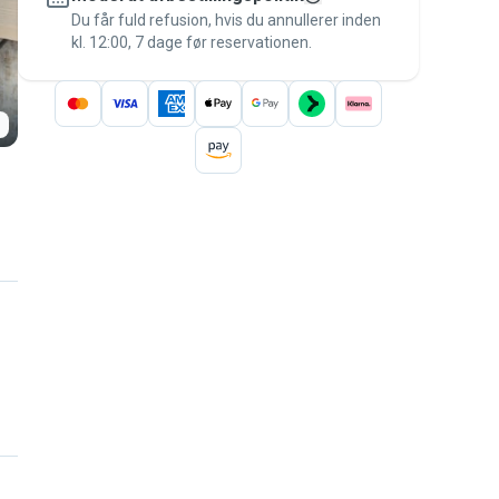
besked til betalingen – for at være dækket
Du får fuld refusion, hvis du annullerer inden
kl. 12:00, 7 dage før reservationen.
af
Pawshake-garantien
.