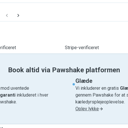
ificeret
Stripe-verificeret
Book altid via Pawshake platformen
Glæde
e mod uventede
Vi inkluderer en gratis
Glæ
garanti
inkluderet i hver
gennem Pawshake for at si
awshake.
kæledyrsplejeoplevelse.
Oplev lykke