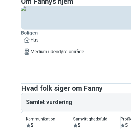
Om Fannys hjem
Boligen
Hus
Medium udendørs område
Hvad folk siger om Fanny
Samlet vurdering
Kommunikation
Samvittighedsfuld
Profil
5
5
5