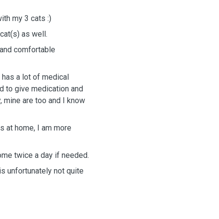
th my 3 cats :)
cat(s) as well.
n and comfortable
 has a lot of medical
ed to give medication and
y, mine are too and I know
ats at home, I am more
come twice a day if needed.
is unfortunately not quite