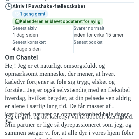
Aktiv i Pawshake-fællesskabet
1 gang gemt
Kalenderen er blevet opdateret for nylig
Senest aktiv
Svarer normalt
1 dag siden
inden for cirka 15 timer
Senest kontaktet
Senest booket
4 dage siden
-
Om Chantel
Hej! Jeg er et naturligt omsorgsfuldt og
opmærksomt menneske, der mener, at hvert
kæledyr fortjener at føle sig trygt, elsket og
forstået. Jeg er også selvstændig med en fleksibel
hverdag, hvilket betyder, at din pelsede ven aldrig
er alene i særlig lang tid. De får masser af
kærlighed, nærvær og opmærksomhed hele dagen.
Jeg er gift, og dit kæledyr vil få dobbelt kærlighed.
🐾
Min partner er lige så dyrepassioneret som jeg, og
sammen sørger vi for, at alle dyr i vores hjem føler