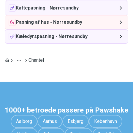
Kattepasning
-
Nørresundby
Pasning af hus
-
Nørresundby
Kæledyrspasning
-
Nørresundby
Chantel
1000+ betroede passere på Pawshake
Aalborg
Aarhus
Esbjerg
København