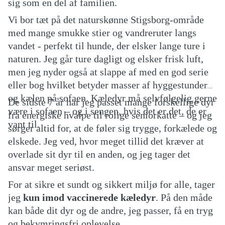
sig som en del af familien.
Vi bor tæt på det naturskønne Stigsborg-område
med mange smukke stier og vandreruter langs
vandet - perfekt til hunde, der elsker lange ture i
naturen. Jeg går ture dagligt og elsker frisk luft,
men jeg nyder også at slappe af med en god serie
eller bog hvilket betyder masser af hyggestunder
og kælen på sofaen. Kæledyr må selvfølgelig gerne
De sidste 7 år har jeg passet mange forskellige dyr
være i sofaen – og i sengen, hvis det er det, de er
fra energiske hvalpe til rolige seniorkatte – og jeg
vant til.
sørger altid for, at de føler sig trygge, forkælede og
elskede. Jeg ved, hvor meget tillid det kræver at
overlade sit dyr til en anden, og jeg tager det
ansvar meget seriøst.
For at sikre et sundt og sikkert miljø for alle, tager
jeg
kun imod vaccinerede kæledyr
. På den måde
kan både dit dyr og de andre, jeg passer, få en tryg
og bekymringsfri oplevelse.