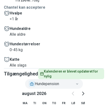
fra
250 kr.
/dag
Chantel kan acceptere
Hvalpe
<1 år
Hundealdre
Alle aldre
Hundestørrelser
0-45 kg
Katte
Alle slags
Kalenderen er blevet opdateret for 
Tilgængelighed
nylig
Hundepension
august 2026
MA
TI
ON
TO
FR
LØ
SØ