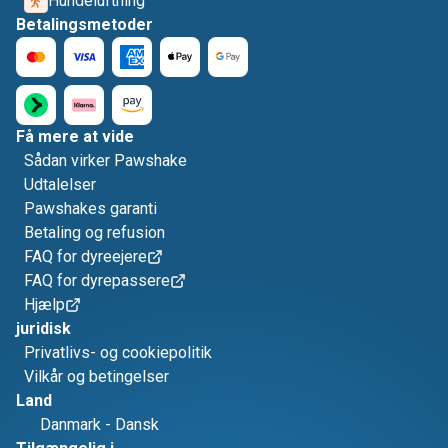
Hundeluftning
Betalingsmetoder
Få mere at vide
Sådan virker Pawshake
Udtalelser
Pawshakes garanti
Betaling og refusion
FAQ for dyreejere
FAQ for dyrepassere
Hjælp
juridisk
Privatlivs- og cookiepolitik
Vilkår og betingelser
Land
Danmark
-
Dansk