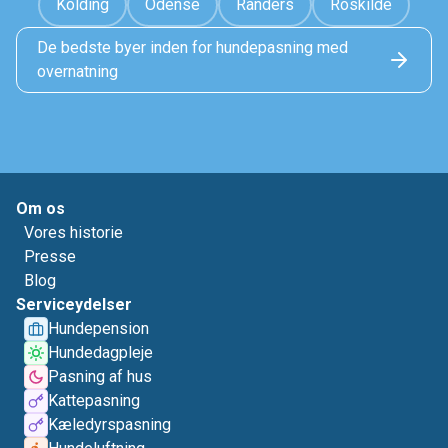
Kolding
Odense
Randers
Roskilde
De bedste byer inden for hundepasning med
overnatning
Om os
Vores historie
Presse
Blog
Serviceydelser
Hundepension
Hundedagpleje
Pasning af hus
Kattepasning
Kæledyrspasning