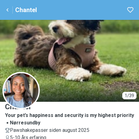
Chantel
C
1/39
Chantel
Your pet’s happiness and security is my highest priority
Nørresundby
Pawshakepasser siden august 2025
5-10 års erfaring