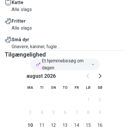
Katte
Alle slags
Fritter
Alle slags
Små dyr
Gnavere, kaniner, fugle...
Tilgængelighed
Et hjemmebesøg om
dagen
august 2026
MA
TI
ON
TO
FR
LØ
SØ
1
2
3
4
5
6
7
8
9
10
11
12
13
14
15
16