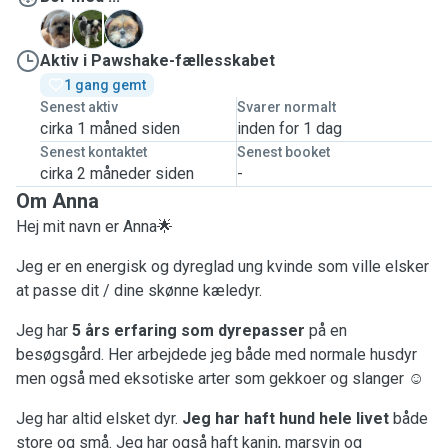
C
E
F
Aktiv i Pawshake-fællesskabet
1 gang gemt
Senest aktiv
Svarer normalt
cirka 1 måned siden
inden for 1 dag
Senest kontaktet
Senest booket
cirka 2 måneder siden
-
Om Anna
Hej mit navn er Anna🌟
Jeg er en energisk og dyreglad ung kvinde som ville elsker
at passe dit / dine skønne kæledyr.
Jeg har
5 års erfaring som dyrepasser
på en
besøgsgård. Her arbejdede jeg både med normale husdyr
men også med eksotiske arter som gekkoer og slanger ☺️
Jeg har altid elsket dyr.
Jeg har haft hund hele livet
både
store og små. Jeg har også haft kanin, marsvin og