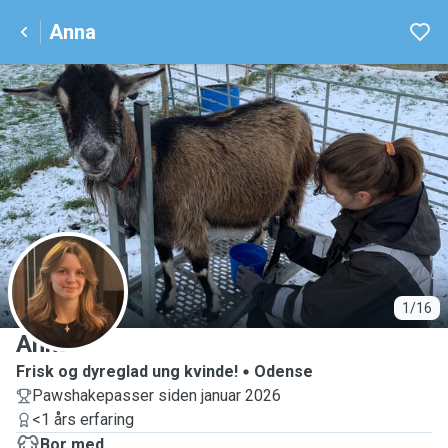
Anna
A
1/16
Anna
Frisk og dyreglad ung kvinde!
Odense
Pawshakepasser siden januar 2026
<1 års erfaring
Bor med ...