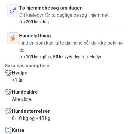
To hjemmebesøg om dagen
Dit kæledyr får to daglige besøg i hjemmet
fra
200 kr.
/dag
Hundeluftning
Find en som kan lufte din hund når du ikke selv har
tid
fra
100 kr.
/gåtur,
50 kr.
/yderligere kæledyr
Sara kan acceptere
Hvalpe
<1 år
Hundealdre
Alle aldre
Hundestørrelser
0-18 kg og +45 kg
Katte