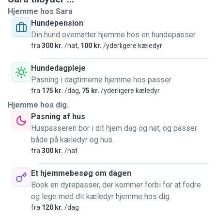
konkrete oplysninger om, hvad jeg helt præcist skal hjælpe
Hjemme hos Sara
med, så klarer jeg resten og vil gøre mit for at opdatere
Hundepension
undervejs, ikke mindst for dig, ejers sindsro, men for at
Din hund overnatter hjemme hos en hundepasser
gære det klart og tydeligt, at jeg gør mit job ordentligt og
fra
300 kr.
/nat,
100 kr.
/yderligere kæledyr
for at etablere tillid mellem ejer og jeg, og dyr og jeg😇
Hundedagpleje
Pasning i dagtimerne hjemme hos passer
fra
175 kr.
/dag,
75 kr.
/yderligere kæledyr
Hjemme hos dig.
Pasning af hus
Huspasseren bor i dit hjem dag og nat, og passer
både på kæledyr og hus.
fra
300 kr.
/nat
Et hjemmebesøg om dagen
Book en dyrepasser, der kommer forbi for at fodre
og lege med dit kæledyr hjemme hos dig.
fra
120 kr.
/dag