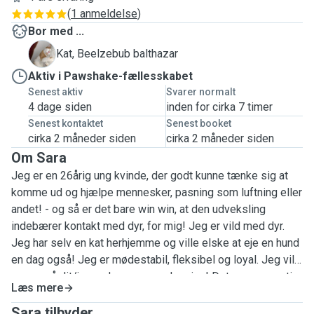
(
1 anmeldelse
)
Bor med ...
B
Kat, Beelzebub balthazar
Aktiv i Pawshake-fællesskabet
Senest aktiv
Svarer normalt
4 dage siden
inden for cirka 7 timer
Senest kontaktet
Senest booket
cirka 2 måneder siden
cirka 2 måneder siden
Om Sara
Jeg er en 26årig ung kvinde, der godt kunne tænke sig at
komme ud og hjælpe mennesker, pasning som luftning eller
andet! - og så er det bare win win, at den udveksling
indebærer kontakt med dyr, for mig! Jeg er vild med dyr.
Jeg har selv en kat herhjemme og ville elske at eje en hund
en dag også! Jeg er mødestabil, fleksibel og loyal. Jeg vil
passe på dit/jeres dyr, som var de mine! Det er en garanti.
Læs mere
Jeg passer alle slags dyr (Hund, kat, fugl, etc), hvad du nu
lige ejer og har brug for hjælp med, jeg skal bare have
Sara tilbyder ...