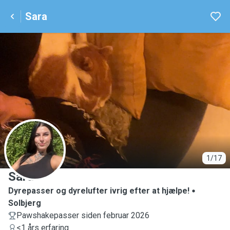
Sara
S
1/17
Sara
Dyrepasser og dyrelufter ivrig efter at hjælpe!
Solbjerg
Pawshakepasser siden februar 2026
<1 års erfaring