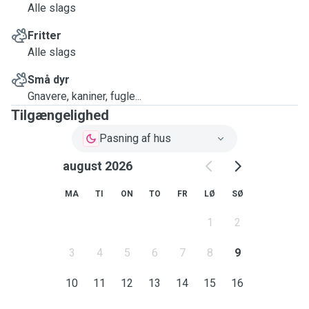
Alle slags
Fritter
Alle slags
Små dyr
Gnavere, kaniner, fugle...
Tilgængelighed
Pasning af hus
august 2026
MA
TI
ON
TO
FR
LØ
SØ
1
2
3
4
5
6
7
8
9
10
11
12
13
14
15
16