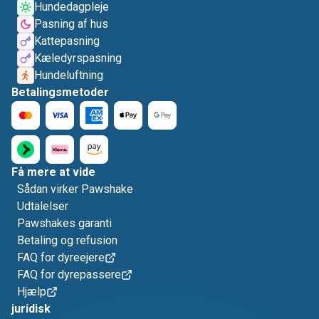
Hundedagpleje
Pasning af hus
Kattepasning
Kæledyrspasning
Hundeluftning
Betalingsmetoder
Få mere at vide
Sådan virker Pawshake
Udtalelser
Pawshakes garanti
Betaling og refusion
FAQ for dyreejere
FAQ for dyrepassere
Hjælp
juridisk