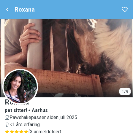
Roxana
R
1/9
Roxana
pet sitter!
Aarhus
Pawshakepasser siden juli 2025
<1 års erfaring
(
3 anmeldelser
)