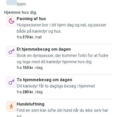
moment I share my house only with my husband, I don't
hjem.
have any animals and it's not allowed, so I couldn't have
Hjemme hos dig.
them at home. I'm responsible, respectful, and loving to all
Pasning af hus
animals. I hope to help you!
😊
Huspasseren bor i dit hjem dag og nat, og passer
både på kæledyr og hus.
fra
370 kr.
/nat
Et hjemmebesøg om dagen
Book en dyrepasser, der kommer forbi for at fodre
og lege med dit kæledyr hjemme hos dig.
fra
150 kr.
/dag
To hjemmebesøg om dagen
Dit kæledyr får to daglige besøg i hjemmet
fra
280 kr.
/dag
Hundeluftning
Find en som kan lufte din hund når du ikke selv har
tid