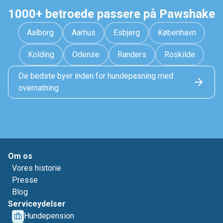
1000+ betroede passere på Pawshake
Aalborg
Aarhus
Esbjerg
København
Kolding
Odense
Randers
Roskilde
De bedste byer inden for hundepasning med
overnatning
Om os
Vores historie
Presse
Blog
Serviceydelser
Hundepension