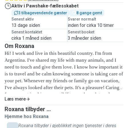
Aktiv i Pawshake-fællesskabet
3 tilbagevendende gæster
8 gange gemt
Senest aktiv
Svarer normalt
13 dage siden
inden for cirka 10 timer
Senest kontaktet
Senest booket
cirka 1 måned siden
3 måneder siden
Om Roxana
Hi! I work and live in this beautiful country. I'm from
Argentina. I've shared my life with many animals, and I
need to touch and give them love. I know how important it
is to travel and be calm knowing someone is taking care of
your pet. Whenever my friends or family go on vacation,
I've always looked after their pets. It's a pleasure! Caring
for your pet is a big responsibility, so please let me know
Læs mere
in writing: How much food they eat per day? If they take
any medication or have any health problems. I'd like to tell
Roxana tilbyder ...
you that I'm a little afraid of Rottweilers
😬
Unfortunately,
Hjemme hos Roxana
one bit me! So I'm sorry, but I can't look after them. At the
Roxana tilbyder i øjeblikket ingen tjenester i deres