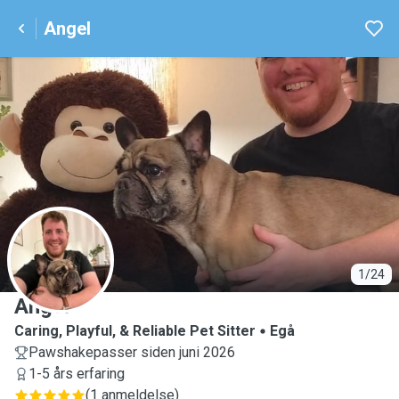
Angel
A
1/24
Angel
Caring, Playful, & Reliable Pet Sitter
Egå
Pawshakepasser siden juni 2026
1-5 års erfaring
(
1 anmeldelse
)