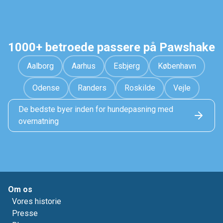
1000+ betroede passere på Pawshake
Aalborg
Aarhus
Esbjerg
København
Odense
Randers
Roskilde
Vejle
De bedste byer inden for hundepasning med
overnatning
Om os
Vores historie
Presse