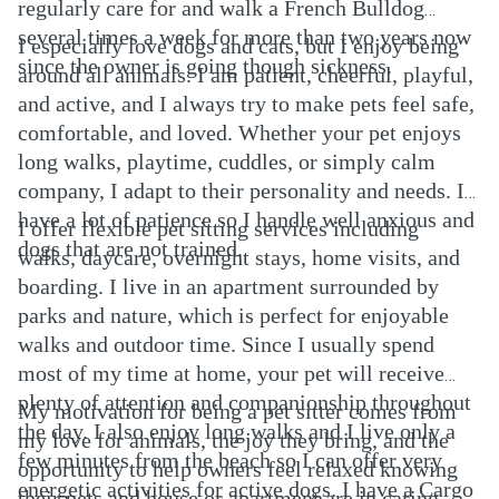
regularly care for and walk a French Bulldog
several times a week for more than two years now
I especially love dogs and cats, but I enjoy being
since the owner is going though sickness.
around all animals. I am patient, cheerful, playful,
and active, and I always try to make pets feel safe,
comfortable, and loved. Whether your pet enjoys
long walks, playtime, cuddles, or simply calm
company, I adapt to their personality and needs. I
have a lot of patience so I handle well anxious and
I offer flexible pet sitting services including
dogs that are not trained.
walks, daycare, overnight stays, home visits, and
boarding. I live in an apartment surrounded by
parks and nature, which is perfect for enjoyable
walks and outdoor time. Since I usually spend
most of my time at home, your pet will receive
plenty of attention and companionship throughout
My motivation for being a pet sitter comes from
the day. I also enjoy long walks and I live only a
my love for animals, the joy they bring, and the
few minutes from the beach so I can offer very
opportunity to help owners feel relaxed knowing
energetic activities for active dogs. I have a Cargo
their pets and house or apartment are in caring