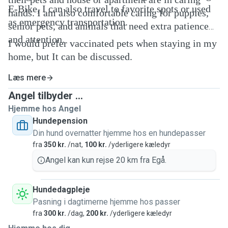
E-Bike, I can also travel to favorite spots or used
hands. I am also comfortable caring for puppies,
as emergency transportation.
senior pets, and animals that need extra patience
and attention.
I would prefer vaccinated pets when staying in my
home, but It can be discussed.
Læs mere
Angel tilbyder ...
Hjemme hos Angel
Hundepension
Din hund overnatter hjemme hos en hundepasser
fra
350 kr.
/nat,
100 kr.
/yderligere kæledyr
Angel kan kun rejse 20 km fra Egå.
Hundedagpleje
Pasning i dagtimerne hjemme hos passer
fra
300 kr.
/dag,
200 kr.
/yderligere kæledyr