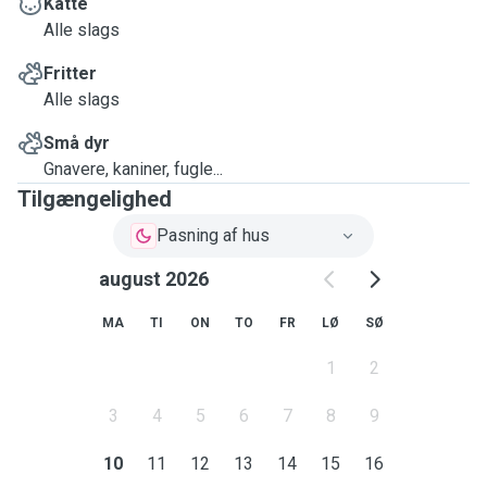
Katte
Alle slags
Fritter
Alle slags
Små dyr
Gnavere, kaniner, fugle...
Tilgængelighed
Pasning af hus
august 2026
MA
TI
ON
TO
FR
LØ
SØ
1
2
3
4
5
6
7
8
9
10
11
12
13
14
15
16