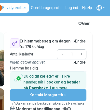
Bliv dyresitter
Opret brugerprofil
Log ind
Hjælp
Gem
Et hjemmebesøg om dagen
Ændre
fra
170 kr.
/dag
Antal kæledyr
-
+
Ingen datoer angivet
Ændre
Hjemme hos dig.
Du og dit kæledyr er i sikre
hænder, når I
booker og betaler
på Pawshake
.
Læs mere
Sikre betalinger
Kontakt Margareth
Support, hvis planerne ændrer
sig
Du kan sende beskeder sikkert på Pawshake
Dækkede bookinger
Moderat afbestillingspolitik
Hold alt på Pawshake – fra den første