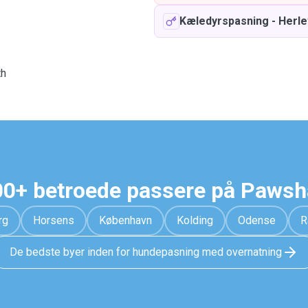
Kæledyrspasning
-
Herle
th
0+ betroede passere på Paws
rg
Horsens
København
Kolding
Odense
R
De bedste byer inden for hundepasning med overnatning