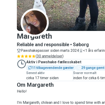
M
Margareth
Reliable and responsible
Søborg
Pawshakepasser siden marts 2024
<1 års erfari
(
30 anmeldelser
)
Aktiv i Pawshake-fællesskabet
11 tilbagevendende gæster
29 gange gemt
Senest aktiv
Svarer normalt
cirka 17 timer siden
inden for cirka 6 ti
Om Margareth
Hello!
I'm Margareth, chilean and I love to spend time with a