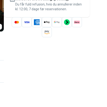
besked til betalingen – for at være dækket
Du får fuld refusion, hvis du annullerer inden
kl. 12:00, 7 dage før reservationen.
af
Pawshake-garantien
.