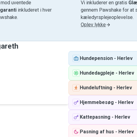
e mod uventede
Vi inkluderer en gratis
Glæ
garanti
inkluderet i hver
gennem Pawshake for at si
awshake.
kæledyrsplejeoplevelse.
Oplev lykke
gareth
Hundepension
-
Herlev
Hundedagpleje
-
Herlev
Hundeluftning
-
Herlev
Hjemmebesøg
-
Herlev
Kattepasning
-
Herlev
Pasning af hus
-
Herlev