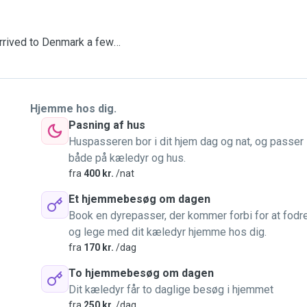
 arrived to Denmark a few
hey cannot come with us
ld, I growth in the field
Hjemme hos dig.
Pasning af hus
Huspasseren bor i dit hjem dag og nat, og passer
 to text me and we can talk.
både på kæledyr og hus.
fra
400 kr.
/nat
f course that I will visit
Et hjemmebesøg om dagen
as well.
Book en dyrepasser, der kommer forbi for at fodr
og lege med dit kæledyr hjemme hos dig.
nally both are learning
fra
170 kr.
/dag
To hjemmebesøg om dagen
Dit kæledyr får to daglige besøg i hjemmet
fra
250 kr.
/dag