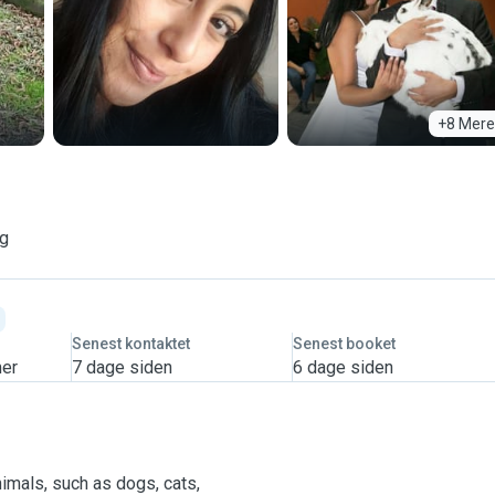
+8 Mere
ng
Senest kontaktet
Senest booket
mer
7 dage siden
6 dage siden
nimals, such as dogs, cats,