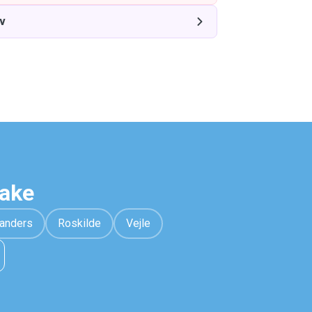
v
hake
anders
Roskilde
Vejle